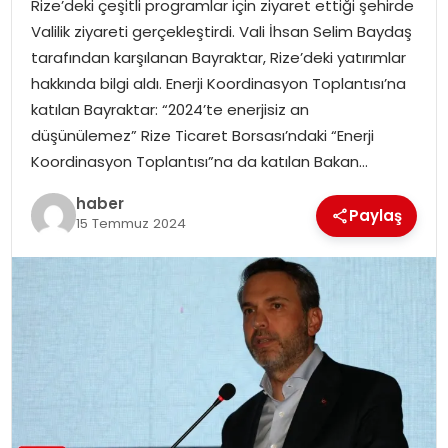
Rize’deki çeşitli programlar için ziyaret ettiği şehirde
EKONOMI
Valilik ziyareti gerçekleştirdi. Vali İhsan Selim Baydaş
tarafından karşılanan Bayraktar, Rize’deki yatırımlar
MAGAZIN
hakkında bilgi aldı. Enerji Koordinasyon Toplantısı’na
katılan Bayraktar: “2024’te enerjisiz an
DÜNYA
düşünülemez” Rize Ticaret Borsası’ndaki “Enerji
Koordinasyon Toplantısı”na da katılan Bakan…
OTOMOBIL
haber
Paylaş
15 Temmuz 2024