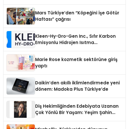
Mars Türkiye’den “Köpeğini İşe Götür
Haftası” çağrısı
Kleen-Hy-Dro-Gen Inc., Sıfır Karbon
Emisyonlu Hidrojen Isıtma
Teknolojisinde ISO ve TSSA
Düzenleyici Onaylarını Aldı
Marie Rose kozmetik sektörüne giriş
yaptı
Daikin’den akıllı iklimlendirmede yeni
dönem: Madoka Plus Türkiye’de
Diş Hekimliğinden Edebiyata Uzanan
Çok Yönlü Bir Yaşam: Yeşim Şahin
Yaman