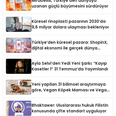
Mirabellix, Türkiye’den dünyaya
uzanan güçlü büyümesini sürdürüyor
Küresel rinoplasti pazarının 2030’da
9,6 milyar dolara ulaşması bekleniyor
Türkiye’den küresel pazara: ShopinX,
dijital ekonomi ile gerçek dünya
alışverişini bir araya getirmeyi
hedefliyor
Ayla Selvi’den Yedi Yeni Şarkı: “Kayıp
Kasetler 1” 31 Temmuz’da Yayımlandı
Yeni yapilan 31 bilimsel araştırmaya
göre, Vegan Köpek Maması ve Vegan
Kedi Mamasının İyi Sindirildiğini
Ortaya Koydu
Bhaktawer: Uluslararası hukuk Filistin
konusunda çifte standart uyguluyor