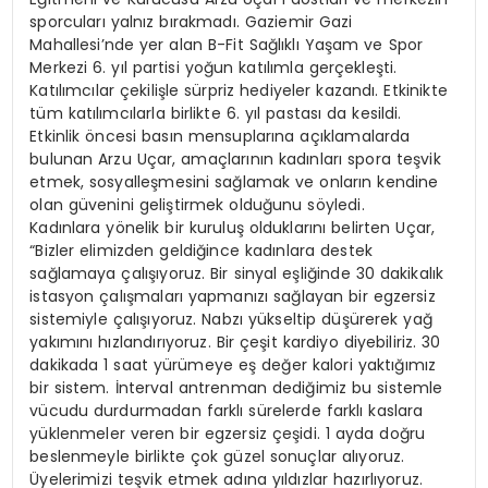
sporcuları yalnız bırakmadı. Gaziemir Gazi
Mahallesi’nde yer alan B-Fit Sağlıklı Yaşam ve Spor
Merkezi 6. yıl partisi yoğun katılımla gerçekleşti.
Katılımcılar çekilişle sürpriz hediyeler kazandı. Etkinikte
tüm katılımcılarla birlikte 6. yıl pastası da kesildi.
Etkinlik öncesi basın mensuplarına açıklamalarda
bulunan Arzu Uçar, amaçlarının kadınları spora teşvik
etmek, sosyalleşmesini sağlamak ve onların kendine
olan güvenini geliştirmek olduğunu söyledi.
Kadınlara yönelik bir kuruluş olduklarını belirten Uçar,
“Bizler elimizden geldiğince kadınlara destek
sağlamaya çalışıyoruz. Bir sinyal eşliğinde 30 dakikalık
istasyon çalışmaları yapmanızı sağlayan bir egzersiz
sistemiyle çalışıyoruz. Nabzı yükseltip düşürerek yağ
yakımını hızlandırıyoruz. Bir çeşit kardiyo diyebiliriz. 30
dakikada 1 saat yürümeye eş değer kalori yaktığımız
bir sistem. İnterval antrenman dediğimiz bu sistemle
vücudu durdurmadan farklı sürelerde farklı kaslara
yüklenmeler veren bir egzersiz çeşidi. 1 ayda doğru
beslenmeyle birlikte çok güzel sonuçlar alıyoruz.
Üyelerimizi teşvik etmek adına yıldızlar hazırlıyoruz.