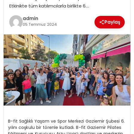
EKONOMI
Etkinikte tüm katılımcılarla birlikte 6….
admin
MAGAZIN
Paylaş
05 Temmuz 2024
DÜNYA
OTOMOBIL
B-fit Sağlıklı Yaşam ve Spor Merkezi Gaziemir Şubesi 6.
yılını coşkulu bir törenle kutladı. B-fit Gaziemir Pilates
Eğitmeni ve Kurucusu Arzu Uçar’ı dostları ve merkezin