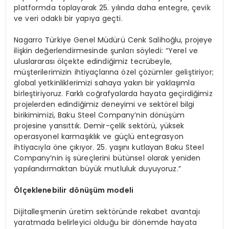
platformda toplayarak 25. yılında daha entegre, çevik
ve veri odaklı bir yapıya geçti.
Nagarro Türkiye Genel Müdürü Cenk Salihoğlu, projeye
ilişkin değerlendirmesinde şunları söyledi: “Yerel ve
uluslararası ölçekte edindiğimiz tecrübeyle,
müşterilerimizin ihtiyaçlarına özel çözümler geliştiriyor;
global yetkinliklerimizi sahaya yakın bir yaklaşımla
birleştiriyoruz. Farklı coğrafyalarda hayata geçirdiğimiz
projelerden edindiğimiz deneyimi ve sektörel bilgi
birikimimizi, Baku Steel Company’nin dönüşüm
projesine yansıttık. Demir-çelik sektörü, yüksek
operasyonel karmaşıklık ve güçlü entegrasyon
ihtiyacıyla öne çıkıyor. 25. yaşını kutlayan Baku Steel
Company’nin iş süreçlerini bütünsel olarak yeniden
yapılandırmaktan büyük mutluluk duyuyoruz.”
Ölçeklenebilir
d
ö
nüşüm
modeli
Dijitalleşmenin üretim sektöründe rekabet avantajı
yaratmada belirleyici olduğu bir dönemde hayata