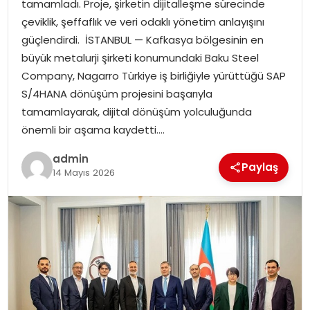
tamamladı. Proje, şirketin dijitalleşme sürecinde
EKONOMI
çeviklik, şeffaflık ve veri odaklı yönetim anlayışını
güçlendirdi. İSTANBUL — Kafkasya bölgesinin en
MAGAZIN
büyük metalurji şirketi konumundaki Baku Steel
Company, Nagarro Türkiye iş birliğiyle yürüttüğü SAP
DÜNYA
S/4HANA dönüşüm projesini başarıyla
tamamlayarak, dijital dönüşüm yolculuğunda
OTOMOBIL
önemli bir aşama kaydetti….
admin
Paylaş
14 Mayıs 2026