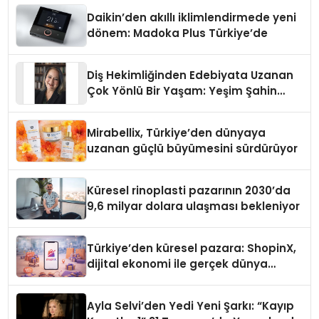
Daikin’den akıllı iklimlendirmede yeni
dönem: Madoka Plus Türkiye’de
Diş Hekimliğinden Edebiyata Uzanan
Çok Yönlü Bir Yaşam: Yeşim Şahin
Yaman
Mirabellix, Türkiye’den dünyaya
uzanan güçlü büyümesini sürdürüyor
Küresel rinoplasti pazarının 2030’da
9,6 milyar dolara ulaşması bekleniyor
Türkiye’den küresel pazara: ShopinX,
dijital ekonomi ile gerçek dünya
alışverişini bir araya getirmeyi
hedefliyor
Ayla Selvi’den Yedi Yeni Şarkı: “Kayıp