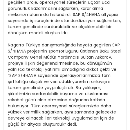
geçirilen proje, operasyonel süreçlerin uçtan uca
görünürlük kazanmasını sağlarken, karar alma
mekanizmalarını da hızlandırdı. SAP S/4HANA altyapısı
sayesinde iş süreçlerinde standardizasyon sağlanırken,
kurum genelinde sürdürülebilir ve ölçeklenebilir bir
dönüşüm modeli oluşturuldu.
Nagarro Türkiye danışmanlığında hayata geçirilen SAP
S/4HANA projesinin sponsorluğunu üstlenen Baku Steel
Company Genel Müdür Yardımcısı Sultan Askarov,
projeye ilişkin değerlendirmesinde, bu dönüşümün
yalnızca teknoloji yatırımı olmadığına dikkat çekti ve
“SAP S/4HANA sayesinde operasyonlarımızda tam
şeffaflığa ulaştık ve veri odaklı yönetim anlayışını
kurum genelinde yaygınlaştırdık. Bu yaklaşım,
şirketimizin sürdürülebilir büyüme ve uluslararası
rekabet gücü elde etmesine doğrudan katkıda
bulunuyor. Tüm operasyonel süreçlerimizde daha
yüksek verimlilik sağlarken, aynı zamanda gelecekte
devreye alınacak ileri teknoloji uygulamaları için de
güçlü bir altyapı oluşturduk” dedi.