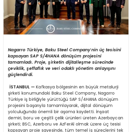
Nagarro
Türkiye, Baku Steel Company
’
nin üç tesisini
kapsayan SAP S/4HANA d
ö
nüşüm projesini
tamamladı. Proje, şirketin dijitalleşme sürecinde
çeviklik, şeffaflık ve veri odaklı y
ö
netim anlayışını
güçlendirdi.
İSTANBUL —
Kafkasya bölgesinin en büyük metalurji
şirketi konumundaki Baku Steel Company, Nagarro
Türkiye iş birliğiyle yürüttüğü SAP S/4HANA dönüşüm
projesini başarıyla tamamlayarak, dijital dönüşüm
yolculuğunda önemli bir aşama kaydetti. İnşaat
demiri, boru ve çeşitli çelik ürünleri üreten Azerbaycan
şirketi; BSC, Azerboru ve AzFerAl olmak üzere üç tesisi
kapsayan proje sayesinde, tüm temel iş süreçlerini tek