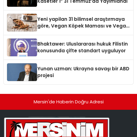
Kasetler 1” 31 Temmuz’da Yayımlandı
Yeni yapilan 31 bilimsel araştırmaya
göre, Vegan Köpek Maması ve Vegan
Kedi Mamasının İyi Sindirildiğini
Ortaya Koydu
Bhaktawer: Uluslararası hukuk Filistin
konusunda çifte standart uyguluyor
Yunan uzman: Ukrayna savaşı bir ABD
projesi
Mersin'de Haberin Doğru Adresi