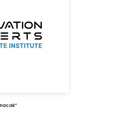
unacak
”