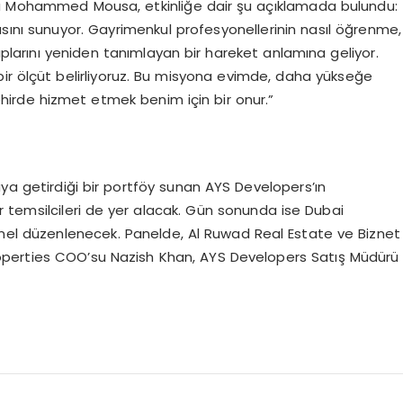
su Mohammed Mousa, etkinliğe dair şu açıklamada bulundu:
lasını sunuyor. Gayrimenkul profesyonellerinin nasıl öğrenme,
lıplarını yeniden tanımlayan bir hareket anlamına geliyor.
 bir ölçüt belirliyoruz. Bu misyona evimde, daha yükseğe
hirde hizmet etmek benim için bir onur.”
raya getirdiği bir portföy sunan AYS Developers’ın
tör temsilcileri de yer alacak. Gün sonunda ise Dubai
panel düzenlenecek. Panelde, Al Ruwad Real Estate ve Biznet
operties COO’su Nazish Khan, AYS Developers Satış Müdürü