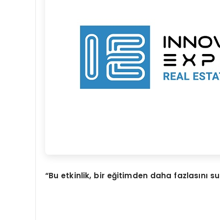
“
Bu etkinlik, bir e
ğ
itimden daha fazlas
ı
n
ı
s