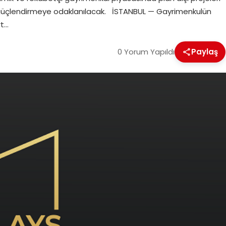
arı güçlendirmeye odaklanılacak. İSTANBUL — Gayrimenkulün
rt…
0 Yorum Yapıldı
Paylaş