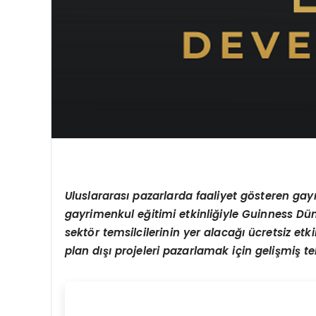
Uluslararas
ı
pazarlarda faaliyet g
ö
steren ga
gayrimenkul e
ğ
itimi etkinli
ğ
iyle Guinness D
ü
sekt
ö
r temsilcilerinin yer alaca
ğı ü
cretsiz etk
plan d
ışı
projeleri pazarlamak i
ç
in geli
ş
mi
ş
te