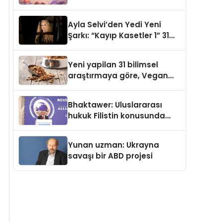
gerçek dünya alışverişini bir
araya getirmeyi hedefliyor
Ayla Selvi’den Yedi Yeni
Şarkı: “Kayıp Kasetler 1” 31
Temmuz’da Yayımlandı
Yeni yapilan 31 bilimsel
araştırmaya göre, Vegan
Köpek Maması ve Vegan
Kedi Mamasının İyi
Bhaktawer: Uluslararası
Sindirildiğini Ortaya Koydu
hukuk Filistin konusunda
çifte standart uyguluyor
Yunan uzman: Ukrayna
savaşı bir ABD projesi