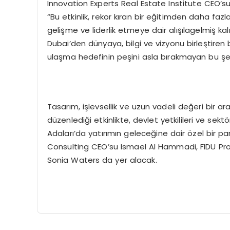
Innovation Experts Real Estate Institute CEO’
“Bu etkinlik, rekor kıran bir eğitimden daha faz
gelişme ve liderlik etmeye dair alışılagelmiş ka
Dubai’den dünyaya, bilgi ve vizyonu birleştiren
ulaşma hedefinin peşini asla bırakmayan bu şe
Tasarım, işlevsellik ve uzun vadeli değeri bir a
düzenlediği etkinlikte, devlet yetkilileri ve sek
Adaları’da yatırımın geleceğine dair özel bir 
Consulting CEO’su Ismael Al Hammadi, FIDU Pr
Sonia Waters da yer alacak.