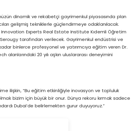
müzün dinamik ve rekabetçi gayrimenkul piyasasında plan
cıları gelişmiş tekniklerle güçlendirmeye odaklanılacak.
en Innovation Experts Real Estate Institute Kıdemli Öğretim
l-Serougy tarafından verilecek. Gayrimenkul endüstrisi ve
dar binlerce profesyonel ve yatırımcıya eğitim veren Dr.
h alanlarındaki 20 yılı aşkın uluslararası deneyimini
 ilişkin, “Bu eğitim etkinliğiyle inovasyon ve topluluk
olmak bizim için büyük bir onur. Dünya rekoru kırmak sadece
 standardı Dubai’de belirlemekten gurur duyuyoruz.”