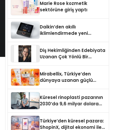
Marie Rose kozmetik
Aldı
sektörüne giriş yaptı
Daikin’den akıllı
iklimlendirmede yeni
dönem: Madoka Plus
Türkiye’de
Diş Hekimliğinden Edebiyata
Uzanan Çok Yönlü Bir
Yaşam: Yeşim Şahin Yaman
Mirabellix, Türkiye’den
dünyaya uzanan güçlü
büyümesini sürdürüyor
Küresel rinoplasti pazarının
2030’da 9,6 milyar dolara
ulaşması bekleniyor
Türkiye’den küresel pazara:
ShopinX, dijital ekonomi ile