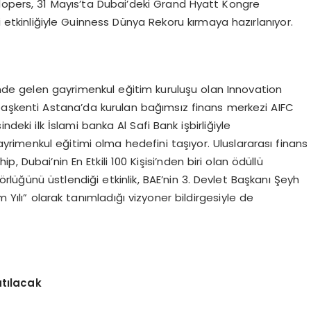
lopers, 31 Mayıs’ta Dubai’deki Grand Hyatt Kongre
etkinliğiyle Guinness Dünya Rekoru kırmaya hazırlanıyor.
de gelen gayrimenkul eğitim kuruluşu olan Innovation
 başkenti Astana’da kurulan bağımsız finans merkezi AIFC
eki ilk İslami banka Al Safi Bank işbirliğiyle
ayrimenkul eğitimi olma hedefini taşıyor. Uluslararası finans
p, Dubai’nin En Etkili 100 Kişisi’nden biri olan ödüllü
ğünü üstlendiği etkinlik, BAE’nin 3. Devlet Başkanı Şeyh
ılı” olarak tanımladığı vizyoner bildirgesiyle de
at
ı
lacak