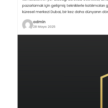
pazarlamak için gelişmiş tekniklerle katılımcıl
küresel merkezi Dubai, bir kez daha dünyanın dö
admin
28 Mayıs 2025