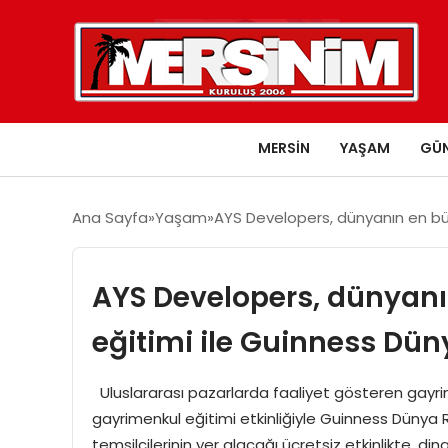
MERSIN
YAŞAM
GÜ
Ana Sayfa
Yaşam
AYS Developers, dünyanın en büy
AYS Developers, dünyan
eğitimi ile Guinness Dün
Uluslararası pazarlarda faaliyet gösteren gayri
gayrimenkul eğitimi etkinliğiyle Guinness Dünya Re
temsilcilerinin yer alacağı ücretsiz etkinlikte, d