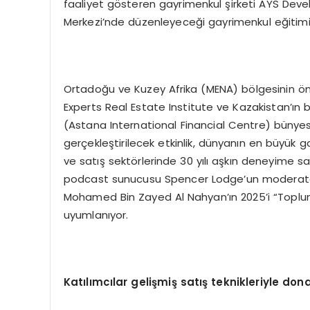
faaliyet gösteren gayrimenkul şirketi AYS Deve
Merkezi’nde düzenleyeceği gayrimenkul eğitimi 
Ortadoğu ve Kuzey Afrika (MENA) bölgesinin ön
Experts Real Estate Institute ve Kazakistan’ın
(Astana International Financial Centre) bünyesind
gerçekleştirilecek etkinlik, dünyanın en büyük g
ve satış sektörlerinde 30 yılı aşkın deneyime sahi
podcast sunucusu Spencer Lodge’un moderatörlü
Mohamed Bin Zayed Al Nahyan’ın 2025’i “Toplum Y
uyumlanıyor.
Kat
ı
l
ı
mc
ı
lar geli
ş
mi
ş
sat
ış
teknikleriyle don