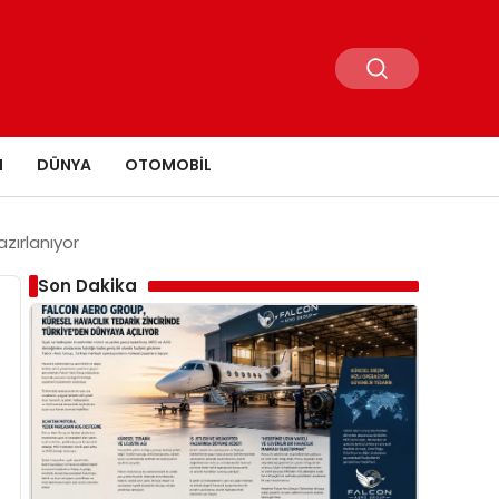
N
DÜNYA
OTOMOBIL
zırlanıyor
Son Dakika