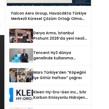
Falcon Aero Group, Havacılıkta Türkiye
Merkezli Küresel Çözüm Ortağı Olma
Yolunda İlerliyor
Derya Arms, İstanbul
Prohunt 2026’da yeni nesil
ürünlerini ve global marka
vizyonunu sergiledi
Tencent Hy3 dünya
genelinde kullanıma
sunuldu
Mars Türkiye’den “Köpeğini
İşe Götür Haftası” çağrısı
Kleen-Hy-Dro-Gen Inc., Sıfır
Karbon Emisyonlu Hidrojen
Isıtma Teknolojisinde ISO ve
TSSA Düzenleyici Onaylarını