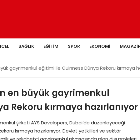
NCEL
SAĞLIK
EĞITIM
SPOR
EKONOMI
MAGAZI
ük gayrimenkul eğitimi ile Guinness Dünya Rekoru kırmaya ha
ın en büyük gayrimenkul
ya Rekoru kırmaya hazırlanıyor
menkul şirketi AYS Developers, Dubai’de düzenleyeceği
koru kırmaya hazırlanıyor. Devlet yetkilileri ve sektör
inamik ve rekabetçi gayrimenkul piyasasında plan dışı projeleri