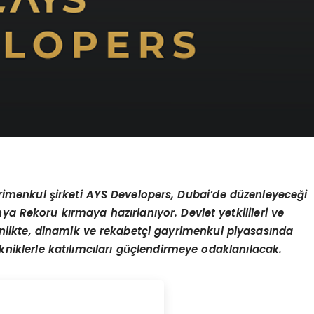
yrimenkul
ş
irketi AYS Developers, Dubai
’
de d
ü
zenleyece
ğ
i
nya Rekoru k
ı
rmaya haz
ı
rlan
ı
yor. Devlet yetkilileri ve
inlikte, dinamik ve rekabet
ç
i gayrimenkul piyasas
ı
nda
kniklerle kat
ı
l
ı
mc
ı
lar
ı
g
üç
lendirmeye odaklan
ı
lacak.