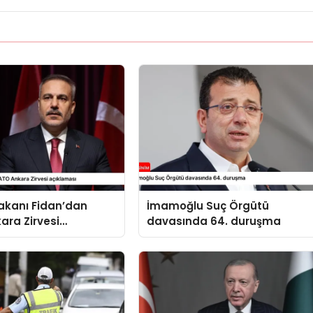
 Bakanı Fidan’dan
İmamoğlu Suç Örgütü
ara Zirvesi
davasında 64. duruşma
sı