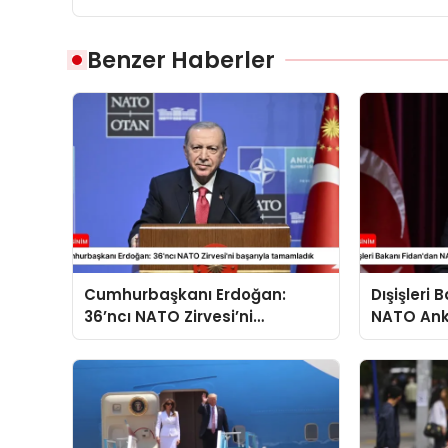
Benzer Haberler
Cumhurbaşkanı Erdoğan:
Dışişleri
36’ncı NATO Zirvesi’ni
NATO Ank
başarıyla tamamladık
açıklama