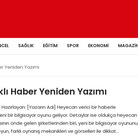
NCEL
SAĞLIK
EĞITIM
SPOR
EKONOMI
MAGAZI
aber Yeniden Yazımı
lıklı Haber Yeniden Yazımı
! Hazırlayan: [Yazarın Adı] Heyecan verici bir haberle
eni bir bilgisayar oyunu geliyor. Detaylar ise oldukça heyecan
ının önde gelen şirketlerinden biri, yeni bir bilgisayar oyununu
yun, farklı oynanış mekanikleri ve görselleri ile dikkat…