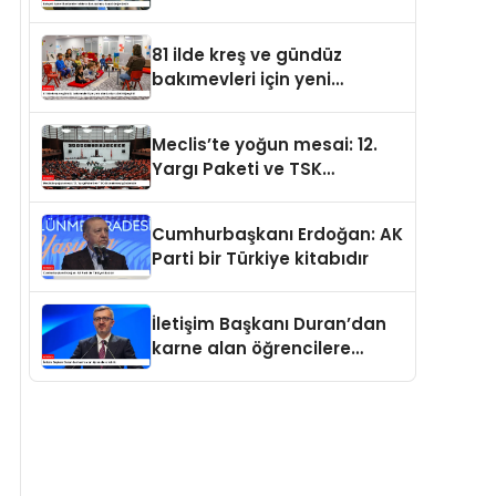
değerdedir
81 ilde kreş ve gündüz
bakımevleri için yeni
standartlar yürürlüğe girdi
Meclis’te yoğun mesai: 12.
Yargı Paketi ve TSK
düzenlemesi gündemde
Cumhurbaşkanı Erdoğan: AK
Parti bir Türkiye kitabıdır
İletişim Başkanı Duran’dan
karne alan öğrencilere
tebrik