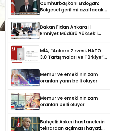
Cumhurbaşkanı Erdoğan:
Bölgesel gerilimi azaltacak
her adımı destekliyoruz
Bakan Fidan Ankara İl
Emniyet Müdürü Yüksek’i
kabul etti
MİA, “Ankara Zirvesi, NATO
3.0 Tartışmaları ve Türkiye”
raporunu yayımladı
Memur ve emeklinin zam
oranları yarın belli oluyor
Memur ve emeklinin zam
oranları belli oluyor
Bahçeli: Askeri hastanelerin
tekrardan açılması hayati