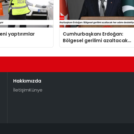
yeni yaptırımlar
Cumhurbaşkanı Erdoğan:
Bölgesel gerilimi azaltacak
her adımı destekliyoruz
Hakkımızda
İletişim
Künye