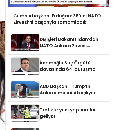
Cumhurbaşkanı Erdoğan: 36’ncı NATO
Zirvesi’ni başarıyla tamamladık
Dışişleri Bakanı Fidan’dan
NATO Ankara Zirvesi
açıklaması
İmamoğlu Suç Örgütü
davasında 64. duruşma
ABD Başkanı Trump’ın
Ankara mesaisi başlıyor
Trafikte yeni yaptırımlar
geliyor