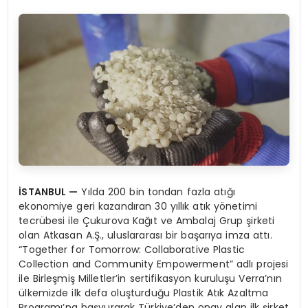
İSTANBUL
—
Yılda 200 bin tondan fazla atığı
ekonomiye geri kazandıran 30 yıllık atık yönetimi
tecrübesi ile Çukurova Kağıt ve Ambalaj Grup şirketi
olan Atkasan A.Ş., uluslararası bir başarıya imza attı.
“Together for Tomorrow: Collaborative Plastic
Collection and Community Empowerment” adlı projesi
ile Birleşmiş Milletler’in sertifikasyon kuruluşu Verra’nın
ülkemizde ilk defa oluşturduğu Plastik Atık Azaltma
Programı’na başvurarak Türkiye’den onay alan ilk şirket