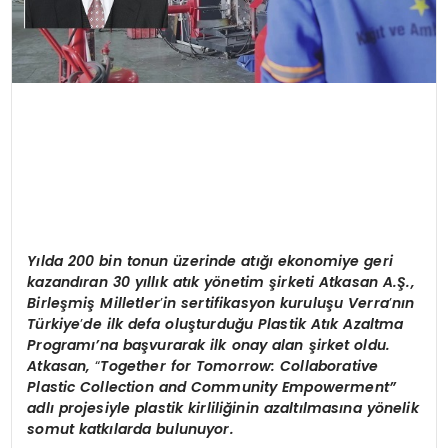
Y
ılda 200 bin
ton
un üzerinde
at
ığı ekonomiye geri
kazandıran 30 yıllık atık y
ö
netim şirketi Atkasan A.Ş.,
Birleşmiş Milletler
’
in sertifikasyon kuruluş
u Verra
’
nın
Türkiye
’
de ilk defa oluşturduğu
Plastik At
ık Azaltma
Programı’na başvurarak ilk onay alan şirket oldu.
Atkasan,
“
Together for Tomorrow: Collaborative
Plastic Collection and Community Empowerment
”
adlı projesiyle plastik kirliliğinin azaltılmasına y
ö
nelik
somut katkılarda bulunuyor.