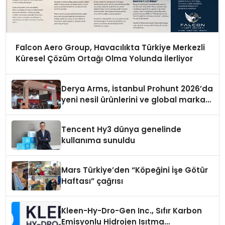
Falcon Aero Group, Havacılıkta Türkiye Merkezli
Küresel Çözüm Ortağı Olma Yolunda İlerliyor
Derya Arms, İstanbul Prohunt 2026’da
yeni nesil ürünlerini ve global marka
vizyonunu sergiledi
Tencent Hy3 dünya genelinde
kullanıma sunuldu
Mars Türkiye’den “Köpeğini İşe Götür
Haftası” çağrısı
Kleen-Hy-Dro-Gen Inc., Sıfır Karbon
Emisyonlu Hidrojen Isıtma