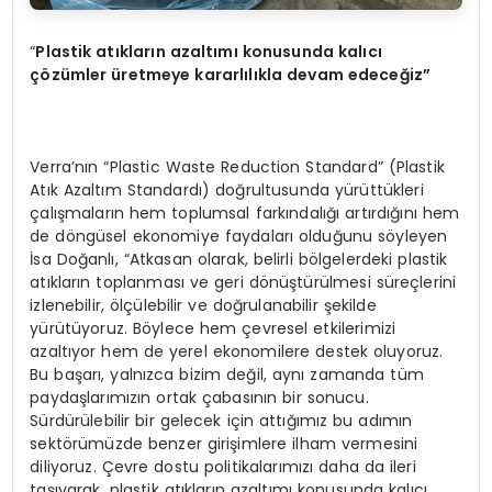
“
Plastik atıkların azaltımı konusunda kalıcı
çözümler üretmeye kararlılıkla devam edeceğ
iz
”
Verra’nın “Plastic Waste Reduction Standard” (Plastik
Atık Azaltım Standardı) doğrultusunda yürüttükleri
çalışmaların hem toplumsal farkındalığı artırdığını hem
de döngüsel ekonomiye faydaları olduğunu söyleyen
İsa Doğanlı, “Atkasan olarak, belirli bölgelerdeki plastik
atıkların toplanması ve geri dönüştürülmesi süreçlerini
izlenebilir, ölçülebilir ve doğrulanabilir şekilde
yürütüyoruz. Böylece hem çevresel etkilerimizi
azaltıyor hem de yerel ekonomilere destek oluyoruz.
Bu başarı, yalnızca bizim değil, aynı zamanda tüm
paydaşlarımızın ortak çabasının bir sonucu.
Sürdürülebilir bir gelecek için attığımız bu adımın
sektörümüzde benzer girişimlere ilham vermesini
diliyoruz. Çevre dostu politikalarımızı daha da ileri
taşıyarak, plastik atıkların azaltımı konusunda kalıcı