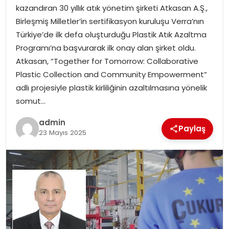
EKONOMI
kazandıran 30 yıllık atık yönetim şirketi Atkasan A.Ş.,
Birleşmiş Milletler’in sertifikasyon kuruluşu Verra’nın
MAGAZIN
Türkiye’de ilk defa oluşturduğu Plastik Atık Azaltma
Programı’na başvurarak ilk onay alan şirket oldu.
DÜNYA
Atkasan, “Together for Tomorrow: Collaborative
Plastic Collection and Community Empowerment”
OTOMOBIL
adlı projesiyle plastik kirliliğinin azaltılmasına yönelik
somut…
admin
Paylaş
23 Mayıs 2025