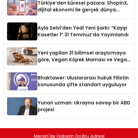
Türkiye’den küresel pazara: ShopinX,
dijital ekonomi ile gerçek dünya
alışverişini bir araya getirmeyi
hedefliyor
Ayla Selvi’den Yedi Yeni Şarkı: “Kayıp
Kasetler 1” 31 Temmuz’da Yayımlandı
Yeni yapilan 31 bilimsel araştırmaya
göre, Vegan Köpek Maması ve Vegan
Kedi Mamasının İyi Sindirildiğini
Ortaya Koydu
Bhaktawer: Uluslararası hukuk Filistin
konusunda çifte standart uyguluyor
Yunan uzman: Ukrayna savaşı bir ABD
projesi
Mersin'de Haberin Doğru Adresi