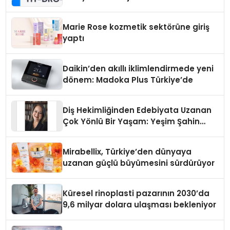
Teknolojisinde ISO ve TSSA
Düzenleyici Onaylarını Aldı
Marie Rose kozmetik sektörüne giriş
yaptı
Daikin’den akıllı iklimlendirmede yeni
dönem: Madoka Plus Türkiye’de
Diş Hekimliğinden Edebiyata Uzanan
Çok Yönlü Bir Yaşam: Yeşim Şahin
Yaman
Mirabellix, Türkiye’den dünyaya
uzanan güçlü büyümesini sürdürüyor
Küresel rinoplasti pazarının 2030’da
9,6 milyar dolara ulaşması bekleniyor