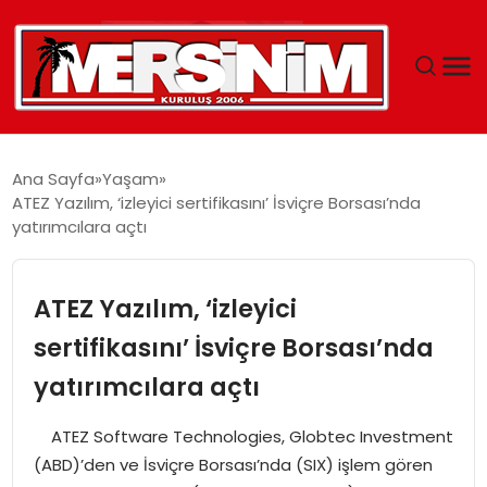
MERSIN
Ana Sayfa
Yaşam
ATEZ Yazılım, ‘izleyici sertifikasını’ İsviçre Borsası’nda
YAŞAM
yatırımcılara açtı
GÜNCEL
ATEZ Yazılım, ‘izleyici
SAĞLIK
sertifikasını’ İsviçre Borsası’nda
yatırımcılara açtı
EĞITIM
ATEZ Software Technologies, Globtec Investment
SPOR
(ABD)’den ve İsviçre Borsası’nda (SIX) işlem gören