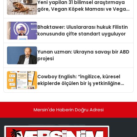
Yeni yapilan 31 bilimsel araştırmaya
göre, Vegan Köpek Maması ve Vegan
Kedi Mamasının İyi Sindirildiğini
Ortaya Koydu
Bhaktawer: Uluslararası hukuk Filistin
konusunda çifte standart uyguluyor
Yunan uzman: Ukrayna savaşı bir ABD
projesi
Cowboy English: “İngilizce, küresel
ekiplerde ölçülen bir iş yetkinliğine
dönüşüyor”
Mersin'de Haberin Doğru Adresi