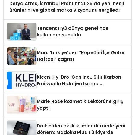
Derya Arms, İstanbul Prohunt 2026’da yeni nesil
ürünlerini ve global marka vizyonunu sergiledi
Tencent Hy3 dünya genelinde
kullanıma sunuldu
Mars Türkiye’den “Köpeğini İşe Götür
Haftası” çağrısı
Kleen-Hy-Dro-Gen Inc., Sıfır Karbon
Emisyonlu Hidrojen Isıtma
Teknolojisinde ISO ve TSSA
Düzenleyici Onaylarını Aldı
Marie Rose kozmetik sektörüne giriş
yaptı
Daikin’den akıllı iklimlendirmede yeni
dönem: Madoka Plus Türkiye’de