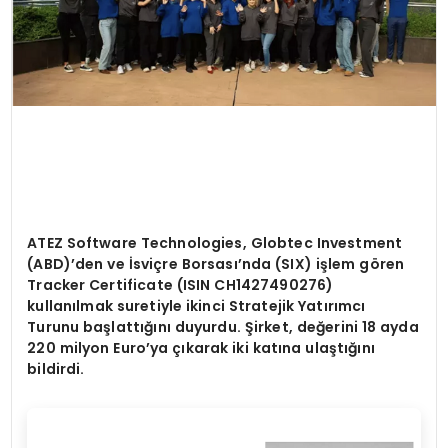
ATEZ Software Technologies, Globtec Investment
(ABD)
’
den ve İsviçre Borsası’nda (SIX) iş
lem g
ö
ren
Tracker Certificate (ISIN CH1427490276)
kullanılmak suretiyle ikinci Stratejik Yatırımcı
Turunu başlattığını duyurdu. Ş
irket, de
ğerini 18 ayda
220 milyon Euro
’
ya çıkarak iki katına ulaştığını
bildirdi.