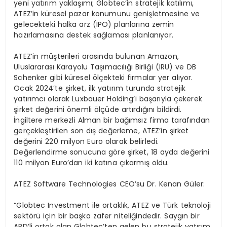
yeni yatırım yaklaşımı; Globtec’in stratejik katılımı,
ATEZ’in küresel pazar konumunu genişletmesine ve
gelecekteki halka arz (IPO) planlarına zemin
hazırlamasına destek sağlaması planlanıyor.
ATEZ’in müşterileri arasında bulunan Amazon,
Uluslararası Karayolu Taşımacılığı Birliği (IRU) ve DB
Schenker gibi küresel ölçekteki firmalar yer alıyor.
Ocak 2024’te şirket, ilk yatırım turunda stratejik
yatırımcı olarak Luxbauer Holding’i başarıyla çekerek
şirket değerini önemli ölçüde artırdığını bildirdi.
İngiltere merkezli Alman bir bağımsız firma tarafından
gerçekleştirilen son dış değerleme, ATEZ’in şirket
değerini 220 milyon Euro olarak belirledi.
Değerlendirme sonucuna göre şirket, 18 ayda değerini
110 milyon Euro’dan iki katına çıkarmış oldu.
ATEZ Software Technologies CEO’su Dr. Kenan Güler:
“Globtec Investment ile ortaklık, ATEZ ve Türk teknoloji
sektörü için bir başka zafer niteliğindedir. Saygın bir
ABD’li ortak olan Globtec’ten gelen bu stratejik yatırım