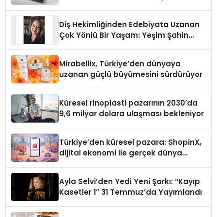
Diş Hekimliğinden Edebiyata Uzanan
Çok Yönlü Bir Yaşam: Yeşim Şahin
Yaman
Mirabellix, Türkiye’den dünyaya
uzanan güçlü büyümesini sürdürüyor
Küresel rinoplasti pazarının 2030’da
9,6 milyar dolara ulaşması bekleniyor
Türkiye’den küresel pazara: ShopinX,
dijital ekonomi ile gerçek dünya
alışverişini bir araya getirmeyi
hedefliyor
Ayla Selvi’den Yedi Yeni Şarkı: “Kayıp
Kasetler 1” 31 Temmuz’da Yayımlandı