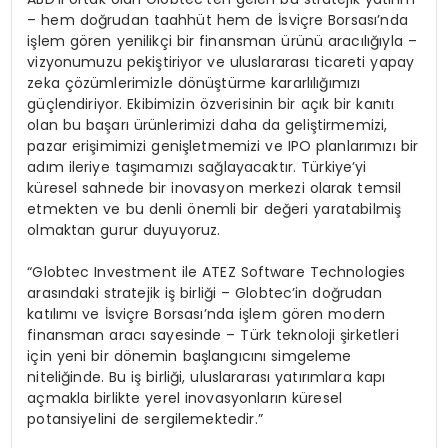
– hem doğrudan taahhüt hem de İsviçre Borsası’nda
işlem gören yenilikçi bir finansman ürünü aracılığıyla –
vizyonumuzu pekiştiriyor ve uluslararası ticareti yapay
zeka çözümlerimizle dönüştürme kararlılığımızı
güçlendiriyor. Ekibimizin özverisinin bir açık bir kanıtı
olan bu başarı ürünlerimizi daha da geliştirmemizi,
pazar erişimimizi genişletmemizi ve IPO planlarımızı bir
adım ileriye taşımamızı sağlayacaktır. Türkiye’yi
küresel sahnede bir inovasyon merkezi olarak temsil
etmekten ve bu denli önemli bir değeri yaratabilmiş
olmaktan gurur duyuyoruz.
“Globtec Investment ile ATEZ Software Technologies
arasındaki stratejik iş birliği – Globtec’in doğrudan
katılımı ve İsviçre Borsası’nda işlem gören modern
finansman aracı sayesinde – Türk teknoloji şirketleri
için yeni bir dönemin başlangıcını simgeleme
niteliğinde. Bu iş birliği, uluslararası yatırımlara kapı
açmakla birlikte yerel inovasyonların küresel
potansiyelini de sergilemektedir.”