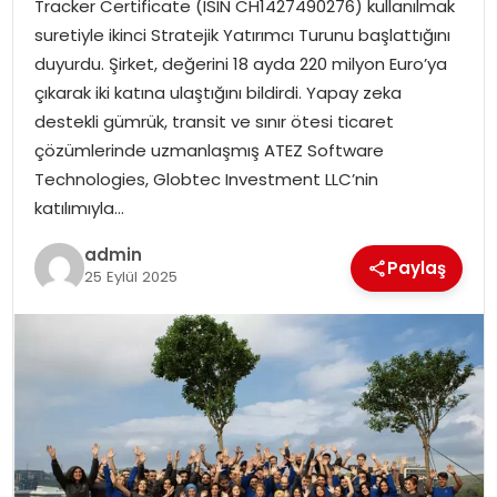
Tracker Certificate (ISIN CH1427490276) kullanılmak
EKONOMI
suretiyle ikinci Stratejik Yatırımcı Turunu başlattığını
duyurdu. Şirket, değerini 18 ayda 220 milyon Euro’ya
MAGAZIN
çıkarak iki katına ulaştığını bildirdi. Yapay zeka
destekli gümrük, transit ve sınır ötesi ticaret
DÜNYA
çözümlerinde uzmanlaşmış ATEZ Software
Technologies, Globtec Investment LLC’nin
OTOMOBIL
katılımıyla…
admin
Paylaş
25 Eylül 2025