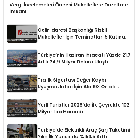
Vergi İncelemeleri Öncesi Mükelleflere Düzeltme
İmkanı
Gelir İdaresi Başkanlığı Riskli
Mükellefler İçin Teminatları 5 Katına
Çıkardı
Türkiye’nin Haziran İhracatı Yüzde 21,7
Arttı 24,9 Milyar Dolara Ulaştı
Trafik Sigortası Değer Kaybı
Uyuşmazlıkları İçin Alo 193 Ortak
Hasar İhbar Merkezi Faaliyete Geçiyor
Yerli Turistler 2026’da İlk Çeyrekte 102
Milyar Lira Harcadı
Türkiye’de Elektrikli Araç Şarj Tüketimi
Yılın İlk Yarısında %153,5 Arttı