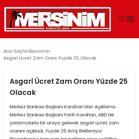
MERSIN
Ana Sayfa
Ekonomi
Asgari Ücret Zam Oranı Yüzde 25 Olacak
YAŞAM
GÜNCEL
Asgari Ücret Zam Oranı Yüzde 25
Olacak
SAĞLIK
Merkez Bankası Başkanı Karahan’dan Açıklama
EĞITIM
Merkez Bankası Başkanı Fatih Karahan, ABD’de
yatırımcılarla bir araya gelerek asgari ücret zam
SPOR
oranını açıkladı. Yüzde 25 Artış Bekleniyor
Bloomberg’e konuşan kaynaklara göre yetkililer,