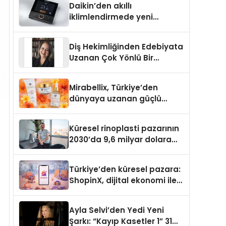
Daikin’den akıllı
iklimlendirmede yeni
dönem: Madoka Plus
Türkiye’de
Diş Hekimliğinden Edebiyata
Uzanan Çok Yönlü Bir
Yaşam: Yeşim Şahin Yaman
Mirabellix, Türkiye’den
dünyaya uzanan güçlü
büyümesini sürdürüyor
Küresel rinoplasti pazarının
2030’da 9,6 milyar dolara
ulaşması bekleniyor
Türkiye’den küresel pazara:
ShopinX, dijital ekonomi ile
gerçek dünya alışverişini bir
araya getirmeyi hedefliyor
Ayla Selvi’den Yedi Yeni
Şarkı: “Kayıp Kasetler 1” 31