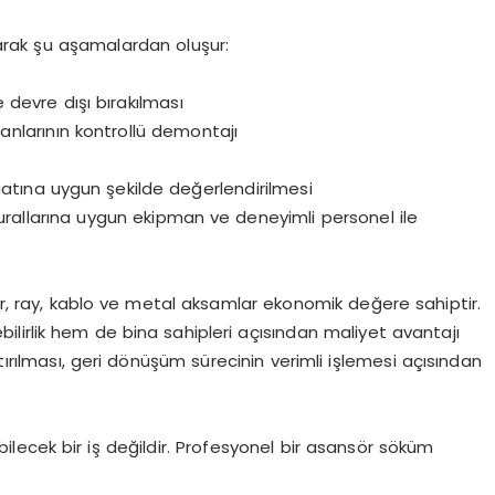
arak şu aşamalardan oluşur:
e devre dışı bırakılması
manlarının kontrollü demontajı
tına uygun şekilde değerlendirilmesi
urallarına uygun ekipman ve deneyimli personel ile
, ray, kablo ve metal aksamlar ekonomik değere sahiptir.
lirlik hem de bina sahipleri açısından maliyet avantajı
ırılması, geri dönüşüm sürecinin verimli işlemesi açısından
ecek bir iş değildir. Profesyonel bir asansör söküm