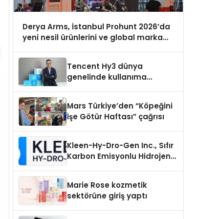
Derya Arms, İstanbul Prohunt 2026’da
yeni nesil ürünlerini ve global marka
vizyonunu sergiledi
Tencent Hy3 dünya
genelinde kullanıma
sunuldu
Mars Türkiye’den “Köpeğini
İşe Götür Haftası” çağrısı
Kleen-Hy-Dro-Gen Inc., Sıfır
Karbon Emisyonlu Hidrojen
Isıtma Teknolojisinde ISO ve
TSSA Düzenleyici Onaylarını
Marie Rose kozmetik
Aldı
sektörüne giriş yaptı