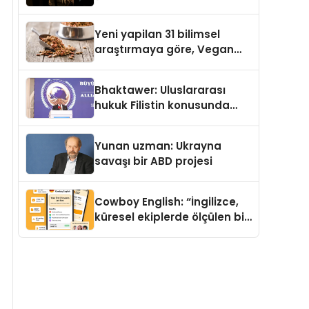
Temmuz’da Yayımlandı
Yeni yapilan 31 bilimsel
araştırmaya göre, Vegan
Köpek Maması ve Vegan
Kedi Mamasının İyi
Bhaktawer: Uluslararası
Sindirildiğini Ortaya Koydu
hukuk Filistin konusunda
çifte standart uyguluyor
Yunan uzman: Ukrayna
savaşı bir ABD projesi
Cowboy English: “İngilizce,
küresel ekiplerde ölçülen bir
iş yetkinliğine dönüşüyor”