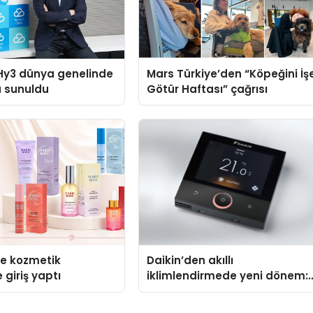
Hy3 dünya genelinde
Mars Türkiye’den “Köpeğini İş
a sunuldu
Götür Haftası” çağrısı
se kozmetik
Daikin’den akıllı
 giriş yaptı
iklimlendirmede yeni dönem:
Madoka Plus Türkiye’de