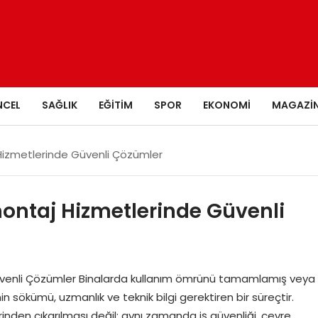
NCEL
SAĞLIK
EĞITIM
SPOR
EKONOMI
MAGAZI
izmetlerinde Güvenli Çözümler
ntaj Hizmetlerinde Güvenli
enli Çözümler Binalarda kullanım ömrünü tamamlamış veya
sökümü, uzmanlık ve teknik bilgi gerektiren bir süreçtir.
nden çıkarılması değil; aynı zamanda iş güvenliği, çevre