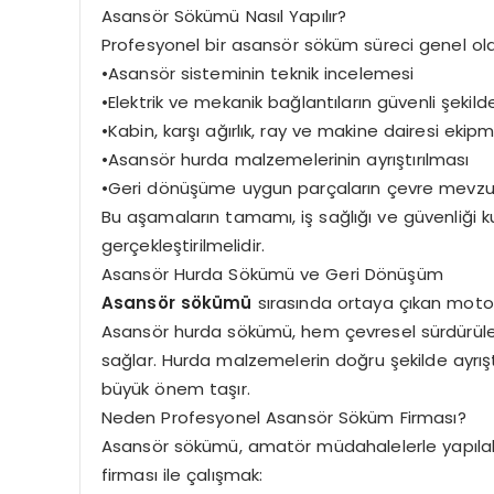
Asansör Sökümü Nasıl Yapılır?
Profesyonel bir asansör söküm süreci genel ol
•Asansör sisteminin teknik incelemesi
•Elektrik ve mekanik bağlantıların güvenli şekild
•Kabin, karşı ağırlık, ray ve makine dairesi ekip
•Asansör hurda malzemelerinin ayrıştırılması
•Geri dönüşüme uygun parçaların çevre mevzua
Bu aşamaların tamamı, iş sağlığı ve güvenliği k
gerçekleştirilmelidir.
Asansör Hurda Sökümü ve Geri Dönüşüm
Asansör sökümü
sırasında ortaya çıkan motor
Asansör hurda sökümü, hem çevresel sürdürülebi
sağlar. Hurda malzemelerin doğru şekilde ayrışt
büyük önem taşır.
Neden Profesyonel Asansör Söküm Firması?
Asansör sökümü, amatör müdahalelerle yapılabil
firması ile çalışmak: