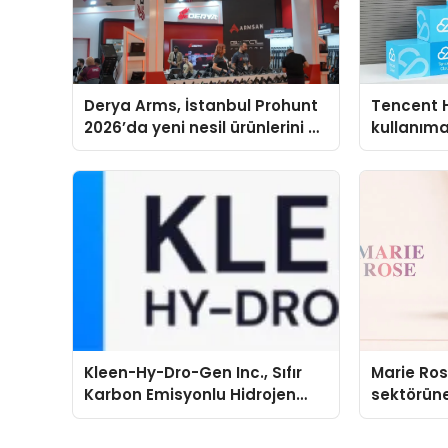
Derya Arms, İstanbul Prohunt
Tencent 
2026’da yeni nesil ürünlerini ve
kullanım
global marka vizyonunu
sergiledi
Kleen-Hy-Dro-Gen Inc., Sıfır
Marie Ro
Karbon Emisyonlu Hidrojen
sektörüne
Isıtma Teknolojisinde ISO ve
TSSA Düzenleyici Onaylarını