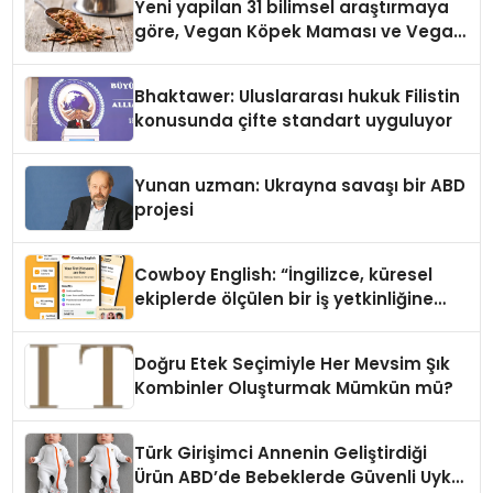
Yeni yapilan 31 bilimsel araştırmaya
göre, Vegan Köpek Maması ve Vegan
Kedi Mamasının İyi Sindirildiğini
Ortaya Koydu
Bhaktawer: Uluslararası hukuk Filistin
konusunda çifte standart uyguluyor
Yunan uzman: Ukrayna savaşı bir ABD
projesi
Cowboy English: “İngilizce, küresel
ekiplerde ölçülen bir iş yetkinliğine
dönüşüyor”
Doğru Etek Seçimiyle Her Mevsim Şık
Kombinler Oluşturmak Mümkün mü?
Türk Girişimci Annenin Geliştirdiği
Ürün ABD’de Bebeklerde Güvenli Uyku