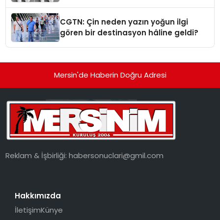
Standardına Yeni Bir Bakış Açısı
Getiriyor.
CGTN: Çin neden yazın yoğun ilgi
gören bir destinasyon hâline geldi?
Mersin'de Haberin Doğru Adresi
Reklam & İşbirliği:
habersonuclari@gmil.com
Hakkımızda
İletişim
Künye