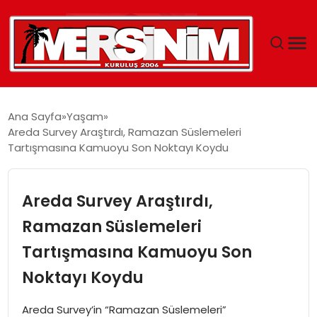
MERSIN
Ana Sayfa
Yaşam
Areda Survey Araştırdı, Ramazan Süslemeleri
YAŞAM
Tartışmasına Kamuoyu Son Noktayı Koydu
GÜNCEL
Areda Survey Araştırdı,
SAĞLIK
Ramazan Süslemeleri
Tartışmasına Kamuoyu Son
EĞITIM
Noktayı Koydu
SPOR
Areda Survey’in “Ramazan Süslemeleri”