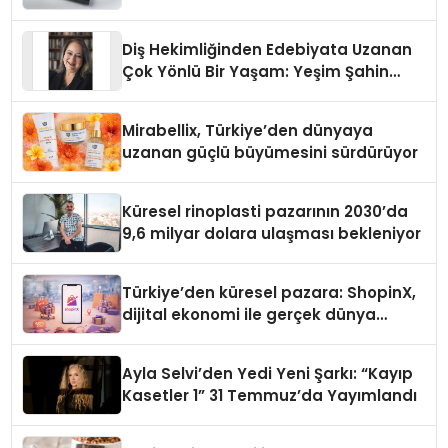
Diş Hekimliğinden Edebiyata Uzanan
Çok Yönlü Bir Yaşam: Yeşim Şahin
Yaman
Mirabellix, Türkiye’den dünyaya
uzanan güçlü büyümesini sürdürüyor
Küresel rinoplasti pazarının 2030’da
9,6 milyar dolara ulaşması bekleniyor
Türkiye’den küresel pazara: ShopinX,
dijital ekonomi ile gerçek dünya
alışverişini bir araya getirmeyi
hedefliyor
Ayla Selvi’den Yedi Yeni Şarkı: “Kayıp
Kasetler 1” 31 Temmuz’da Yayımlandı