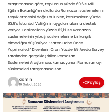
EKONOMI
araştırmasına göre, toplumun yüzde 60,6’sı Milli
Eğitim Bakanlığı’nın okullarda Ramazan süslemelerini
MAGAZIN
teşvik etmesini doğru bulurken, katılımcıların yüzde
63,9’u İstanbul Valiliği’nin uygulamalarına destek
DÜNYA
veriyor. Katılımcıların yüzde 62,1’i ise Ramazan
süslemelerinin yılbaşı süslemelerine bir karşılık
OTOMOBIL
olmadığını düşünüyor. “Zaten Daha Önce
Yapılmalıydı” Diyenlerin Oranı Yüzde 59 Areda Survey
tarafından gerçekleştirilen Ramazan
Süslemeleri Araştırması, kamuoyunun Ramazan ayı
süslemeleri tartışmasına son…
admin
Paylaş
19 Şubat 2026