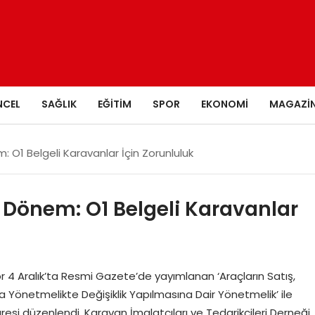
NCEL
SAĞLIK
EĞITIM
SPOR
EKONOMI
MAGAZI
: O1 Belgeli Karavanlar İçin Zorunluluk
i Dönem: O1 Belgeli Karavanlar
or 4 Aralık’ta Resmi Gazete’de yayımlanan ‘Araçların Satış,
a Yönetmelikte Değişiklik Yapılmasına Dair Yönetmelik’ ile
 süresi düzenlendi. Karavan İmalatçıları ve Tedarikçileri Derneği