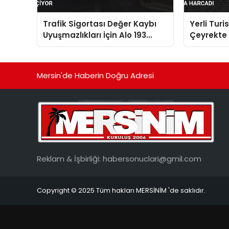
Trafik Sigortası Değer Kaybı
Yerli Turi
Uyuşmazlıkları İçin Alo 193
Çeyrekte 1
Ortak Hasar İhbar Merkezi
Harcadı
Faaliyete Geçiyor
Mersin'de Haberin Doğru Adresi
Reklam & İşbirliği:
habersonuclari@gmil.com
Copyright © 2025 Tüm hakları MERSİNİM 'de saklıdır.