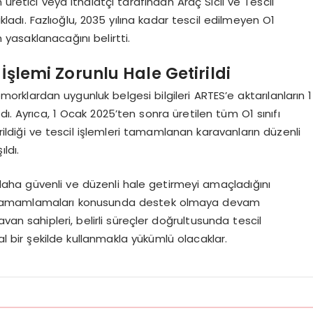
üretici veya ithalatçı tarafından Araç Sicil ve Tescil
ladı. Fazlıoğlu, 2035 yılına kadar tescil edilmeyen O1
 yasaklanacağını belirtti.
 İşlemi Zorunlu Hale Getirildi
orklardan uygunluk belgesi bilgileri ARTES’e aktarılanların 1
ı. Ayrıca, 1 Ocak 2025’ten sonra üretilen tüm O1 sınıfı
irildiği ve tescil işlemleri tamamlanan karavanların düzenli
ldı.
ha güvenli ve düzenli hale getirmeyi amaçladığını
suz tamamlamaları konusunda destek olmaya devam
van sahipleri, belirli süreçler doğrultusunda tescil
al bir şekilde kullanmakla yükümlü olacaklar.