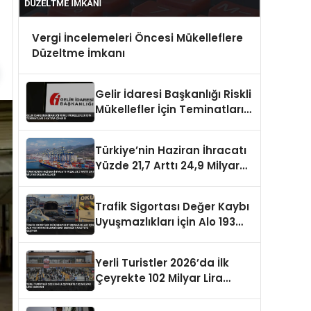
Vergi İncelemeleri Öncesi Mükelleflere
Düzeltme İmkanı
Gelir İdaresi Başkanlığı Riskli
Mükellefler İçin Teminatları 5
Katına Çıkardı
Türkiye’nin Haziran İhracatı
Yüzde 21,7 Arttı 24,9 Milyar
Dolara Ulaştı
Trafik Sigortası Değer Kaybı
Uyuşmazlıkları İçin Alo 193
Ortak Hasar İhbar Merkezi
Faaliyete Geçiyor
Yerli Turistler 2026’da İlk
Çeyrekte 102 Milyar Lira
Harcadı