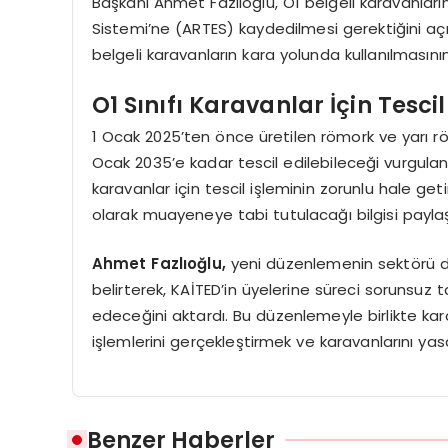
Başkanı Ahmet Fazlıoğlu, O1 belgeli karavanların 
Sistemi’ne (ARTES) kaydedilmesi gerektiğini açık
belgeli karavanların kara yolunda kullanılmasının
O1 Sınıfı Karavanlar İçin Tescil
1 Ocak 2025’ten önce üretilen römork ve yarı röm
Ocak 2035’e kadar tescil edilebileceği vurguland
karavanlar için tescil işleminin zorunlu hale get
olarak muayeneye tabi tutulacağı bilgisi paylaşı
Ahmet Fazlıoğlu,
yeni düzenlemenin sektörü da
belirterek, KAİTED’in üyelerine süreci sorun
edeceğini aktardı. Bu düzenlemeyle birlikte kara
işlemlerini gerçekleştirmek ve karavanlarını yas
Benzer Haberler