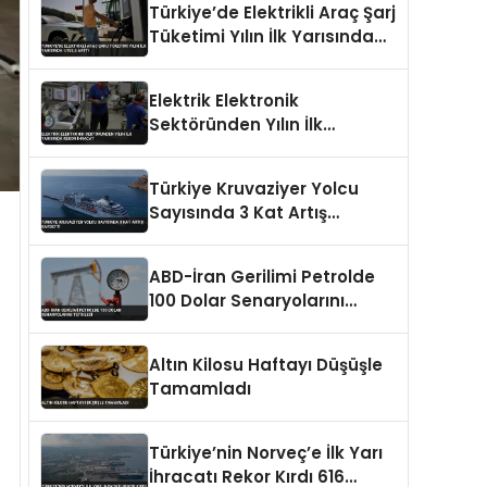
Türkiye’de Elektrikli Araç Şarj
Tüketimi Yılın İlk Yarısında
%153,5 Arttı
Elektrik Elektronik
Sektöründen Yılın İlk
Yarısında Rekor İhracat
Türkiye Kruvaziyer Yolcu
Sayısında 3 Kat Artış
Kaydetti
ABD-İran Gerilimi Petrolde
100 Dolar Senaryolarını
Tetikledi
Altın Kilosu Haftayı Düşüşle
Tamamladı
Türkiye’nin Norveç’e İlk Yarı
İhracatı Rekor Kırdı 616