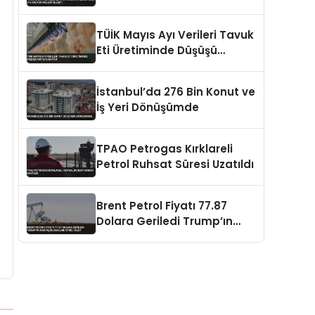
Milyon Dolara Ulaştı
TÜİK Mayıs Ayı Verileri Tavuk
Eti Üretiminde Düşüşü
Ortaya Koydu
İstanbul’da 276 Bin Konut ve
İş Yeri Dönüşümde
TPAO Petrogas Kırklareli
Petrol Ruhsat Süresi Uzatıldı
Brent Petrol Fiyatı 77.87
Dolara Geriledi Trump’ın
İran Açıklamaları Etkili Oldu