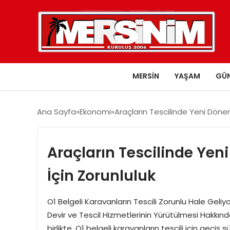
MERSIN
YAŞAM
GÜ
Ana Sayfa
Ekonomi
Araçların Tescilinde Yeni Dönem
Araçların Tescilinde Yen
İçin Zorunluluk
O1 Belgeli Karavanların Tescili Zorunlu Hale Geliy
Devir ve Tescil Hizmetlerinin Yürütülmesi Hakkınd
birlikte, O1 belgeli karavanların tescili için geçiş