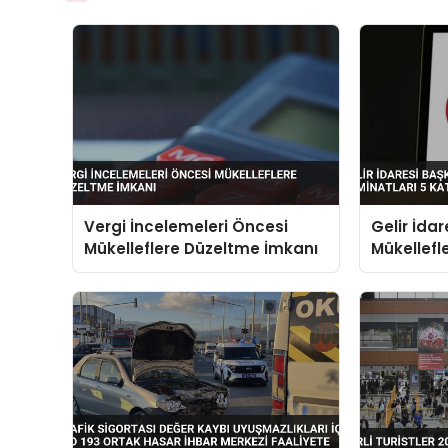
Vergi İncelemeleri Öncesi
Gelir İdar
Mükelleflere Düzeltme İmkanı
Mükellefle
Katına Çı