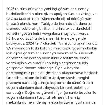
2025’te tüm dünyada yenilikçi çözümler sunmayı
hedeflediklerinin altını çizen Apsiyon Kurucu Ortağı ve
CEO’su Kudret TÜRK “Alanımızda dijital dönüşümün
öncüsü olarak, hem Türkiye’de hem de uluslararası
arenada sektörel iş birliklerini artırarak sürdürülebilir
yönetim çözümlerini yaygınlaştırmayı planlıyoruz.
Hâlihazırda 2024’ü de benzer bir ivmeyle geride
bırakıyoruz. 2024’te 7 ülkedeki 1,5 milyonu aşkın konut,
3,5 milyondan fazla kullanıcımıza toplu yaşam alanları
için dijital çözümler sunmaya devam ettik. Gelecek
dönemde de karbon ayak izinin azaltılması, enerji
verimliliğinin ve sürdürülebilirliğin sağlanması için
çalışmaya devam edeceğiz. Öyle ki hayata
geçireceğimiz projeleri şimdiden oluşturmaya başladık.
Öncelikle Polisan ile birlikte Apsiyon Mavisi rengini
piyasaya sunacağız. Proje kapsamında sürdürülebilir
yaşam alanlarını destekleyecek bir renk paleti de
sunacağız. Doğru ve güvenilir içeriğe sahip boyalar ile
yaşam alanlarının tasarruf etmesini, hem iç
mekanlarda hem de dış mekanlardaki ısı yalıtımını ve