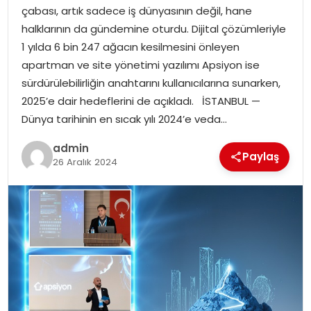
EKONOMI
çabası, artık sadece iş dünyasının değil, hane
halklarının da gündemine oturdu. Dijital çözümleriyle
MAGAZIN
1 yılda 6 bin 247 ağacın kesilmesini önleyen
apartman ve site yönetimi yazılımı Apsiyon ise
DÜNYA
sürdürülebilirliğin anahtarını kullanıcılarına sunarken,
2025’e dair hedeflerini de açıkladı. İSTANBUL —
OTOMOBIL
Dünya tarihinin en sıcak yılı 2024’e veda…
admin
Paylaş
26 Aralık 2024