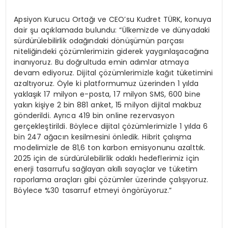
Apsiyon Kurucu Ortağı ve CEO’su Kudret TÜRK, konuya
dair şu açıklamada bulundu: “Ülkemizde ve dünyadaki
sürdürülebilirlik odağındaki dönüşümün parçası
niteliğindeki çözümlerimizin giderek yaygınlaşacağına
inanıyoruz. Bu doğrultuda emin adımlar atmaya
devam ediyoruz. Dijital çözümlerimizle kağıt tüketimini
azaltıyoruz. Öyle ki platformumuz üzerinden 1 yılda
yaklaşık 17 milyon e-posta, 17 milyon SMS, 600 bine
yakın kişiye 2 bin 881 anket, 15 milyon dijital makbuz
gönderildi. Ayrıca 419 bin online rezervasyon
gerçekleştirildi. Böylece dijital çözümlerimizle 1 yılda 6
bin 247 ağacın kesilmesini önledik. Hibrit çalışma
modelimizle de 81,6 ton karbon emisyonunu azalttık.
2025 için de sürdürülebilirlik odaklı hedeflerimiz için
enerji tasarrufu sağlayan akıllı sayaçlar ve tüketim
raporlama araçları gibi çözümler üzerinde çalışıyoruz.
Böylece %30 tasarruf etmeyi öngörüyoruz.”