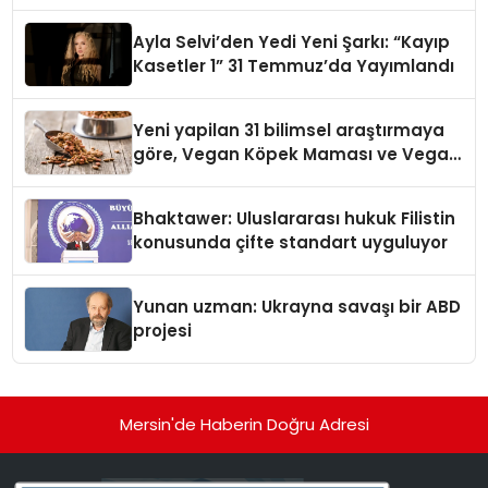
alışverişini bir araya getirmeyi
hedefliyor
Ayla Selvi’den Yedi Yeni Şarkı: “Kayıp
Kasetler 1” 31 Temmuz’da Yayımlandı
Yeni yapilan 31 bilimsel araştırmaya
göre, Vegan Köpek Maması ve Vegan
Kedi Mamasının İyi Sindirildiğini
Ortaya Koydu
Bhaktawer: Uluslararası hukuk Filistin
konusunda çifte standart uyguluyor
Yunan uzman: Ukrayna savaşı bir ABD
projesi
Mersin'de Haberin Doğru Adresi