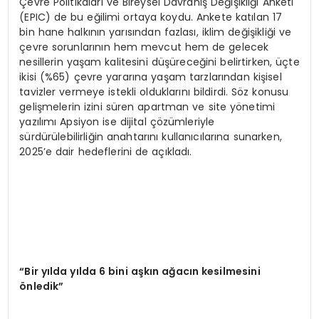
Çevre Politikaları ve Bireysel Davranış Değişikliği Anketi
(EPIC) de bu eğilimi ortaya koydu. Ankete katılan 17
bin hane halkının yarısından fazlası, iklim değişikliği ve
çevre sorunlarının hem mevcut hem de gelecek
nesillerin yaşam kalitesini düşüreceğini belirtirken, üçte
ikisi (%65) çevre yararına yaşam tarzlarından kişisel
tavizler vermeye istekli olduklarını bildirdi. Söz konusu
gelişmelerin izini süren apartman ve site yönetimi
yazılımı Apsiyon ise dijital çözümleriyle
sürdürülebilirliğin anahtarını kullanıcılarına sunarken,
2025’e dair hedeflerini de açıkladı.
“Bir yılda yılda 6 bini aşkın ağacın kesilmesini
önledik”