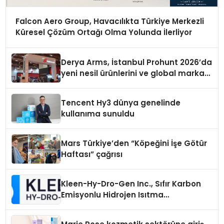
Falcon Aero Group, Havacılıkta Türkiye Merkezli
Küresel Çözüm Ortağı Olma Yolunda İlerliyor
Derya Arms, İstanbul Prohunt 2026’da
yeni nesil ürünlerini ve global marka
vizyonunu sergiledi
Tencent Hy3 dünya genelinde
kullanıma sunuldu
Mars Türkiye’den “Köpeğini İşe Götür
Haftası” çağrısı
Kleen-Hy-Dro-Gen Inc., Sıfır Karbon
Emisyonlu Hidrojen Isıtma
Teknolojisinde ISO ve TSSA
Düzenleyici Onaylarını Aldı