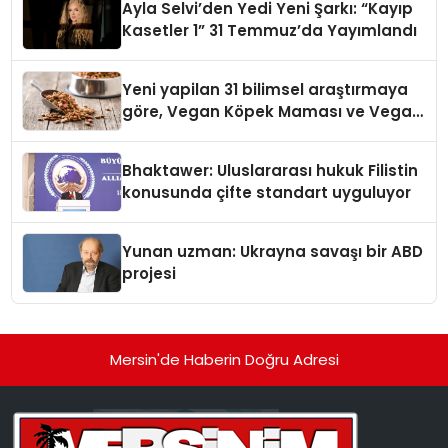
Ayla Selvi’den Yedi Yeni Şarkı: “Kayıp
Kasetler 1” 31 Temmuz’da Yayımlandı
Yeni yapilan 31 bilimsel araştırmaya
göre, Vegan Köpek Maması ve Vegan
Kedi Mamasının İyi Sindirildiğini
Ortaya Koydu
Bhaktawer: Uluslararası hukuk Filistin
konusunda çifte standart uyguluyor
Yunan uzman: Ukrayna savaşı bir ABD
projesi
Mersin'de Haberin Doğru Adresi