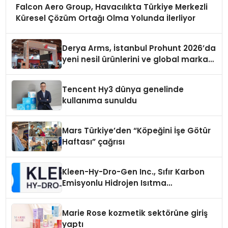
Falcon Aero Group, Havacılıkta Türkiye Merkezli
Küresel Çözüm Ortağı Olma Yolunda İlerliyor
Derya Arms, İstanbul Prohunt 2026’da
yeni nesil ürünlerini ve global marka
vizyonunu sergiledi
Tencent Hy3 dünya genelinde
kullanıma sunuldu
Mars Türkiye’den “Köpeğini İşe Götür
Haftası” çağrısı
Kleen-Hy-Dro-Gen Inc., Sıfır Karbon
Emisyonlu Hidrojen Isıtma
Teknolojisinde ISO ve TSSA
Düzenleyici Onaylarını Aldı
Marie Rose kozmetik sektörüne giriş
yaptı