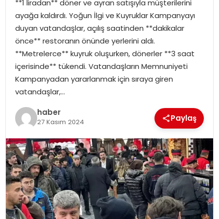
**1 liradan** döner ve ayran satışıyla müşterilerini
EKONOMI
ayağa kaldırdı. Yoğun İlgi ve Kuyruklar Kampanyayı
duyan vatandaşlar, açılış saatinden **dakikalar
MAGAZIN
önce** restoranın önünde yerlerini aldı.
**Metrelerce** kuyruk oluşurken, dönerler **3 saat
DÜNYA
içerisinde** tükendi. Vatandaşların Memnuniyeti
Kampanyadan yararlanmak için sıraya giren
OTOMOBIL
vatandaşlar,…
haber
Paylaş
27 Kasım 2024