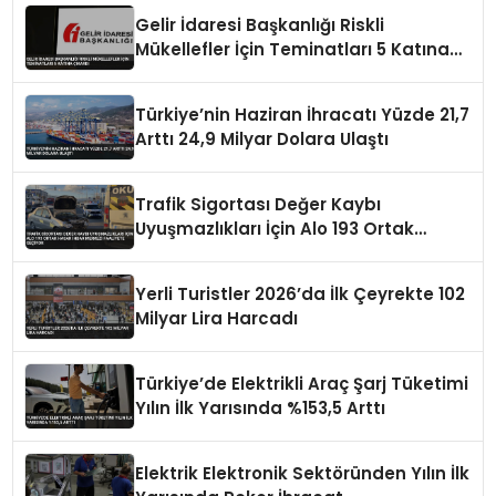
Gelir İdaresi Başkanlığı Riskli
Mükellefler İçin Teminatları 5 Katına
Çıkardı
Türkiye’nin Haziran İhracatı Yüzde 21,7
Arttı 24,9 Milyar Dolara Ulaştı
Trafik Sigortası Değer Kaybı
Uyuşmazlıkları İçin Alo 193 Ortak
Hasar İhbar Merkezi Faaliyete Geçiyor
Yerli Turistler 2026’da İlk Çeyrekte 102
Milyar Lira Harcadı
Türkiye’de Elektrikli Araç Şarj Tüketimi
Yılın İlk Yarısında %153,5 Arttı
Elektrik Elektronik Sektöründen Yılın İlk