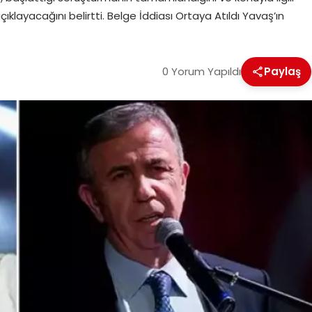
ıklayacağını belirtti. Belge İddiası Ortaya Atıldı Yavaş’ın
0 Yorum Yapıldı
Paylaş