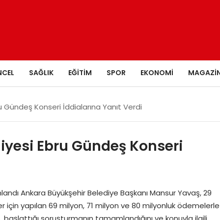
NCEL
SAĞLIK
EĞITIM
SPOR
EKONOMI
MAGAZI
u Gündeş Konseri İddialarına Yanıt Verdi
iyesi Ebru Gündeş Konseri
ndı Ankara Büyükşehir Belediye Başkanı Mansur Yavaş, 29
 için yapılan 69 milyon, 71 milyon ve 80 milyonluk ödemelerle
aş, başlattığı soruşturmanın tamamlandığını ve konuyla ilgili