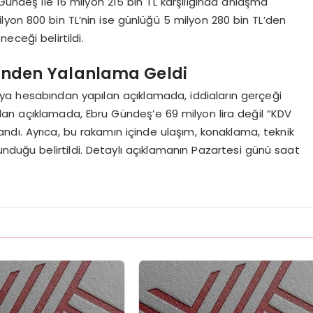
 Gündeş ile 16 milyon 215 bin TL karşılığında anlaşma
milyon 800 bin TL’nin ise günlüğü 5 milyon 280 bin TL’den
eceği belirtildi.
i’nden Yalanlama Geldi
ya hesabından yapılan açıklamada, iddiaların gerçeği
pılan açıklamada, Ebru Gündeş’e 69 milyon lira değil “KDV
landı. Ayrıca, bu rakamın içinde ulaşım, konaklama, teknik
unduğu belirtildi. Detaylı açıklamanın Pazartesi günü saat