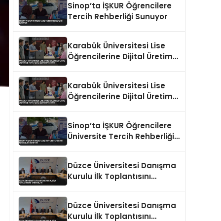
Sinop’ta İŞKUR Öğrencilere
Tercih Rehberliği Sunuyor
Karabük Üniversitesi Lise
Öğrencilerine Dijital Üretim
ve Yapay Zeka Eğitimi
Veriyor
Karabük Üniversitesi Lise
Öğrencilerine Dijital Üretim
ve Yapay Zeka Eğitimi
Veriyor
Sinop’ta İŞKUR Öğrencilere
Üniversite Tercih Rehberliği
Sunuyor
Düzce Üniversitesi Danışma
Kurulu İlk Toplantısını
Tamamladı
Düzce Üniversitesi Danışma
Kurulu İlk Toplantısını