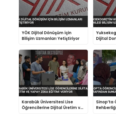
YÖK Dijital Dönüşüm İçin
Yuksekog
Bilişim Uzmanları Yetiştiriyor
Dijital D
Bilisim U
Karabük Üniversitesi Lise
Sinop’ta 
Öğrencilerine Dijital Üretim ve
Rehberliğ
Yapay Zeka Eğitimi Veriyor
Sunuldu