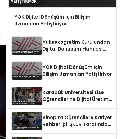
YÖK Dijital Dönüşüm İçin Bilişim
Uzmanları Yetiştiriyor
Yuksekogretim Kurulundan
Dijital Donusum Hamlesi
Bilisim Uzmani Yetistirme
YOK Dijital Dönüşüm İçin
Bilişim Uzmanları Yetiştiriyor
Karabük Üniversitesi Lise
Öğrencilerine Dijital Üretim
ve Yapay Zeka Eğitimi
Veriyor
Sinop’ta Öğrencilere Kariyer
Rehberliği İŞKUR Tarafından
Sunuldu