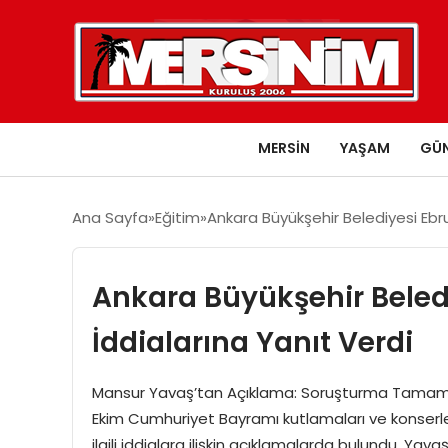
MERSIN
YAŞAM
GÜ
Ana Sayfa
Eğitim
Ankara Büyükşehir Belediyesi Ebr
Ankara Büyükşehir Beled
İddialarına Yanıt Verdi
Mansur Yavaş’tan Açıklama: Soruşturma Tamamla
Ekim Cumhuriyet Bayramı kutlamaları ve konserler
ilgili iddialara ilişkin açıklamalarda bulundu. Yav