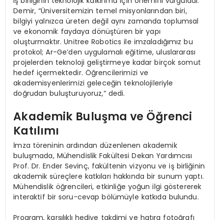
iş birliğinin teknolojik kalkınma için önemini vurguladı.
Demir, “Üniversitemizin temel misyonlarından biri,
bilgiyi yalnızca üreten değil aynı zamanda toplumsal
ve ekonomik faydaya dönüştüren bir yapı
oluşturmaktır. Unitree Robotics ile imzaladığımız bu
protokol; Ar-Ge’den uygulamalı eğitime, uluslararası
projelerden teknoloji geliştirmeye kadar birçok somut
hedef içermektedir. Öğrencilerimizi ve
akademisyenlerimizi geleceğin teknolojileriyle
doğrudan buluşturuyoruz,” dedi.
Akademik Buluşma ve Öğrenci
Katılımı
İmza töreninin ardından düzenlenen akademik
buluşmada, Mühendislik Fakültesi Dekan Yardımcısı
Prof. Dr. Ender Sevinç, fakültenin vizyonu ve iş birliğinin
akademik süreçlere katkıları hakkında bir sunum yaptı.
Mühendislik öğrencileri, etkinliğe yoğun ilgi göstererek
interaktif bir soru-cevap bölümüyle katkıda bulundu.
Program, karşılıklı hediye takdimi ve hatıra fotoğrafı