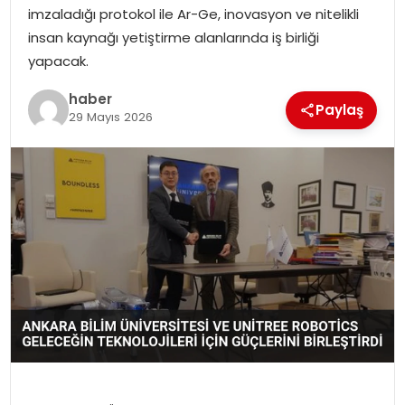
EKONOMI
imzaladığı protokol ile Ar-Ge, inovasyon ve nitelikli
insan kaynağı yetiştirme alanlarında iş birliği
MAGAZIN
yapacak.
haber
DÜNYA
Paylaş
29 Mayıs 2026
OTOMOBIL