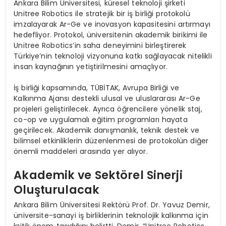
Ankara Bilim Üniversitesi, küresel teknoloji şirketi
Unitree Robotics ile stratejik bir iş birliği protokolü
imzalayarak Ar-Ge ve inovasyon kapasitesini artırmayı
hedefliyor. Protokol, üniversitenin akademik birikimi ile
Unitree Robotics’in saha deneyimini birleştirerek
Türkiye’nin teknoloji vizyonuna katkı sağlayacak nitelikli
insan kaynağının yetiştirilmesini amaçlıyor.
İş birliği kapsamında, TÜBİTAK, Avrupa Birliği ve
Kalkınma Ajansı destekli ulusal ve uluslararası Ar-Ge
projeleri geliştirilecek. Ayrıca öğrencilere yönelik staj,
co-op ve uygulamalı eğitim programları hayata
geçirilecek. Akademik danışmanlık, teknik destek ve
bilimsel etkinliklerin düzenlenmesi de protokolün diğer
önemli maddeleri arasında yer alıyor.
Akademik ve Sektörel Sinerji
Oluşturulacak
Ankara Bilim Üniversitesi Rektörü Prof. Dr. Yavuz Demir,
üniversite-sanayi iş birliklerinin teknolojik kalkınma için
kritik önem taşıdığını belirtti. Demir, “Unitree Robotics