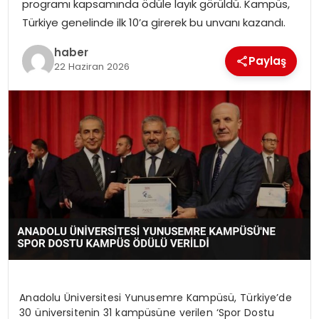
programı kapsamında ödüle layık görüldü. Kampüs,
EKONOMI
Türkiye genelinde ilk 10’a girerek bu unvanı kazandı.
MAGAZIN
haber
Paylaş
22 Haziran 2026
DÜNYA
OTOMOBIL
Anadolu Üniversitesi Yunusemre Kampüsü, Türkiye’de
30 üniversitenin 31 kampüsüne verilen ‘Spor Dostu