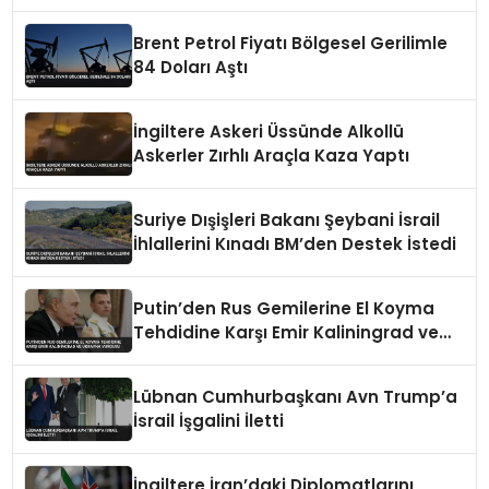
Sorunları Dikkat Çekti
Brent Petrol Fiyatı Bölgesel Gerilimle
84 Doları Aştı
İngiltere Askeri Üssünde Alkollü
Askerler Zırhlı Araçla Kaza Yaptı
Suriye Dışişleri Bakanı Şeybani İsrail
İhlallerini Kınadı BM’den Destek İstedi
Putin’den Rus Gemilerine El Koyma
Tehdidine Karşı Emir Kaliningrad ve
Ukrayna Vurgusu
Lübnan Cumhurbaşkanı Avn Trump’a
İsrail İşgalini İletti
İngiltere İran’daki Diplomatlarını