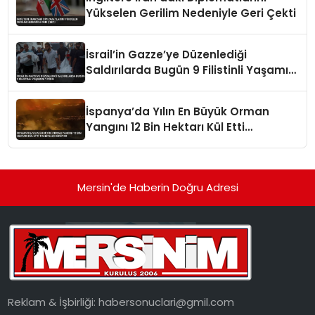
Yükselen Gerilim Nedeniyle Geri Çekti
İsrail’in Gazze’ye Düzenlediği
Saldırılarda Bugün 9 Filistinli Yaşamını
Yitirdi
İspanya’da Yılın En Büyük Orman
Yangını 12 Bin Hektarı Kül Etti
Tahliyeler Sürüyor
Mersin'de Haberin Doğru Adresi
Reklam & İşbirliği:
habersonuclari@gmil.com