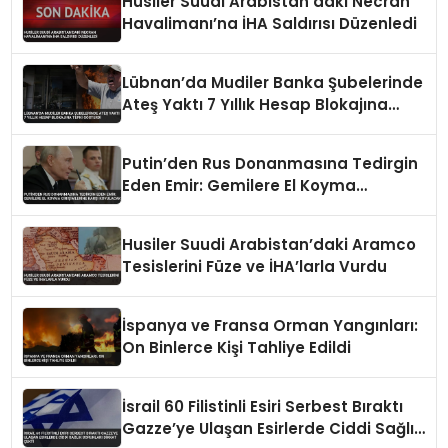
Husiler Suudi Arabistan’daki Necran
Havalimanı’na İHA Saldırısı Düzenledi
Lübnan’da Mudiler Banka Şubelerinde
Ateş Yaktı 7 Yıllık Hesap Blokajına
Tepki Gösterdi
Putin’den Rus Donanmasına Tedirgin
Eden Emir: Gemilere El Koyma
Girişimlerine Karşı Koyulacak
Husiler Suudi Arabistan’daki Aramco
Tesislerini Füze ve İHA’larla Vurdu
İspanya ve Fransa Orman Yangınları:
On Binlerce Kişi Tahliye Edildi
İsrail 60 Filistinli Esiri Serbest Bıraktı
Gazze’ye Ulaşan Esirlerde Ciddi Sağlık