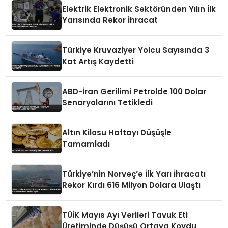
Elektrik Elektronik Sektöründen Yılın İlk
Yarısında Rekor İhracat
Türkiye Kruvaziyer Yolcu Sayısında 3
Kat Artış Kaydetti
ABD-İran Gerilimi Petrolde 100 Dolar
Senaryolarını Tetikledi
Altın Kilosu Haftayı Düşüşle
Tamamladı
Türkiye’nin Norveç’e İlk Yarı İhracatı
Rekor Kırdı 616 Milyon Dolara Ulaştı
TÜİK Mayıs Ayı Verileri Tavuk Eti
Üretiminde Düşüşü Ortaya Koydu