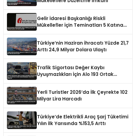
Mükelleflere Düzeltme İmkanı
Gelir İdaresi Başkanlığı Riskli
Mükellefler İçin Teminatları 5 Katına
Çıkardı
Türkiye’nin Haziran İhracatı Yüzde 21,7
Arttı 24,9 Milyar Dolara Ulaştı
Trafik Sigortası Değer Kaybı
Uyuşmazlıkları İçin Alo 193 Ortak
Hasar İhbar Merkezi Faaliyete Geçiyor
Yerli Turistler 2026’da İlk Çeyrekte 102
Milyar Lira Harcadı
Türkiye’de Elektrikli Araç Şarj Tüketimi
Yılın İlk Yarısında %153,5 Arttı