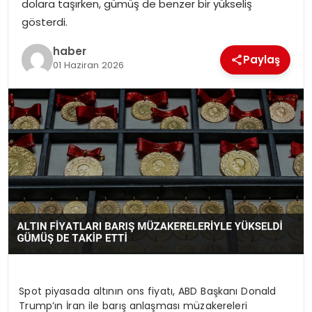
dolara taşırken, gümüş de benzer bir yükseliş
EKONOMI
gösterdi.
MAGAZIN
haber
Paylaş
01 Haziran 2026
DÜNYA
OTOMOBIL
Spot piyasada altının ons fiyatı, ABD Başkanı Donald
Trump’ın İran ile barış anlaşması müzakereleri