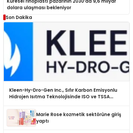
Küresel rinoplasti pazarının 2030’da 9,6 milyar
dolara ulaşması bekleniyor
Son Dakika
Kleen-Hy-Dro-Gen Inc., Sıfır Karbon Emisyonlu
Hidrojen Isıtma Teknolojisinde ISO ve TSSA
Düzenleyici Onaylarını Aldı
Marie Rose kozmetik sektörüne giriş
yaptı