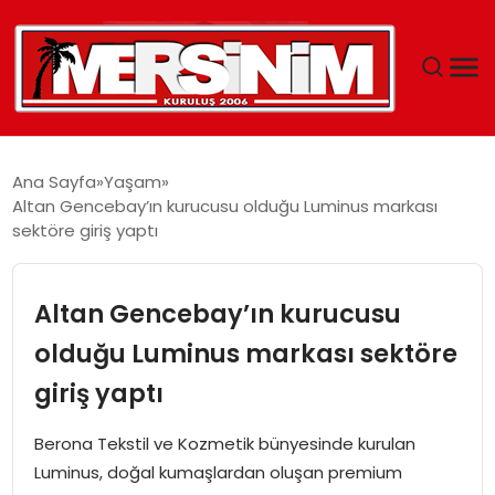
MERSIN
Ana Sayfa
Yaşam
Altan Gencebay’ın kurucusu olduğu Luminus markası
YAŞAM
sektöre giriş yaptı
GÜNCEL
Altan Gencebay’ın kurucusu
SAĞLIK
olduğu Luminus markası sektöre
giriş yaptı
EĞITIM
Berona Tekstil ve Kozmetik bünyesinde kurulan
SPOR
Luminus, doğal kumaşlardan oluşan premium