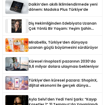
Daikin’den akıllı iklimlendirmede yeni
dönem: Madoka Plus Türkiye’de
Diş Hekimliğinden Edebiyata Uzanan
Çok Yönlü Bir Yaşam: Yeşim Şahin
Yaman
Mirabellix, Türkiye’den dünyaya
uzanan güçlü büyümesini sürdürüyor
Küresel rinoplasti pazarının 2030’da
9,6 milyar dolara ulaşması bekleniyor
Türkiye’den küresel pazara: ShopinX,
dijital ekonomi ile gerçek dünya
alışverişini bir araya getirmeyi
hedefliyor
Ayla Selvi’den Yedi Yeni Şarkı: “Kayıp
Kasetler 1” 31 Temmuz’da Yayımlandı