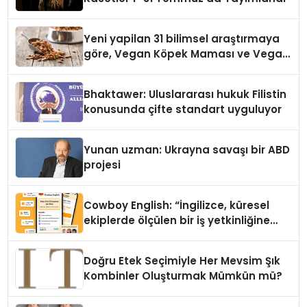
Yeni yapilan 31 bilimsel araştırmaya
göre, Vegan Köpek Maması ve Vegan
Kedi Mamasının İyi Sindirildiğini
Ortaya Koydu
Bhaktawer: Uluslararası hukuk Filistin
konusunda çifte standart uyguluyor
Yunan uzman: Ukrayna savaşı bir ABD
projesi
Cowboy English: “İngilizce, küresel
ekiplerde ölçülen bir iş yetkinliğine
dönüşüyor”
Doğru Etek Seçimiyle Her Mevsim Şık
Kombinler Oluşturmak Mümkün mü?