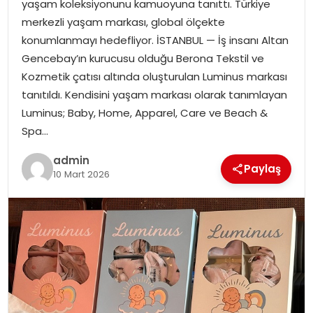
yaşam koleksiyonunu kamuoyuna tanıttı. Türkiye
EKONOMI
merkezli yaşam markası, global ölçekte
konumlanmayı hedefliyor. İSTANBUL — İş insanı Altan
MAGAZIN
Gencebay’ın kurucusu olduğu Berona Tekstil ve
Kozmetik çatısı altında oluşturulan Luminus markası
DÜNYA
tanıtıldı. Kendisini yaşam markası olarak tanımlayan
Luminus; Baby, Home, Apparel, Care ve Beach &
OTOMOBIL
Spa…
admin
Paylaş
10 Mart 2026