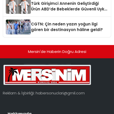
Türk Girişimci Annenin Geliştirdiği
Ürün ABD’de Bebeklerde Güvenli Uyku
Standardına Yeni Bir Bakış Açısı
Getiriyor.
CGTN: Çin neden yazın yoğun ilgi
gören bir destinasyon hâline geldi?
Mersin'de Haberin Doğru Adresi
Reklam & İşbirliği:
habersonuclari@gmil.com
Hakkımızda