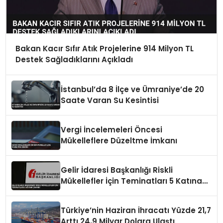
Bakan Kacır Sıfır Atık Projelerine 914 Milyon TL
Destek Sağladıklarını Açıkladı
İstanbul’da 8 İlçe ve Ümraniye’de 20
Saate Varan Su Kesintisi
Vergi İncelemeleri Öncesi
Mükelleflere Düzeltme İmkanı
Gelir İdaresi Başkanlığı Riskli
Mükellefler İçin Teminatları 5 Katına
Çıkardı
Türkiye’nin Haziran İhracatı Yüzde 21,7
Arttı 24,9 Milyar Dolara Ulaştı