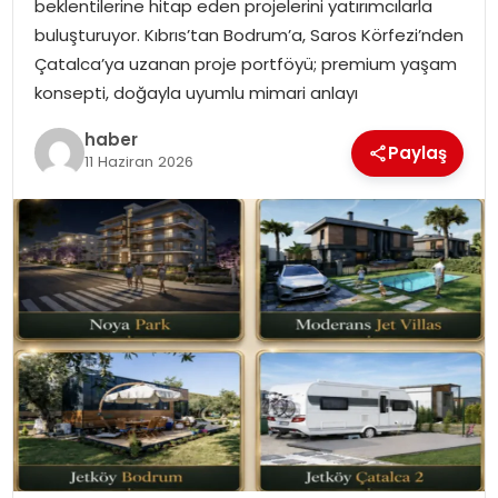
beklentilerine hitap eden projelerini yatırımcılarla
EKONOMI
buluşturuyor. Kıbrıs’tan Bodrum’a, Saros Körfezi’nden
Çatalca’ya uzanan proje portföyü; premium yaşam
MAGAZIN
konsepti, doğayla uyumlu mimari anlayı
DÜNYA
haber
Paylaş
11 Haziran 2026
OTOMOBIL