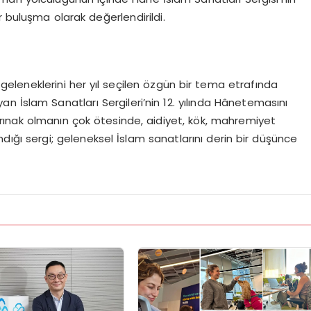
r buluşma olarak değerlendirildi.
geleneklerini her yıl seçilen özgün bir tema etrafında
yan İslam Sanatları
Sergileri’nin
12. yılında
Hâne
temasını
barınak olmanın çok ötesinde, aidiyet, kök, mahremiyet
ndığı sergi; geleneksel İslam sanatlarını derin bir düşünce