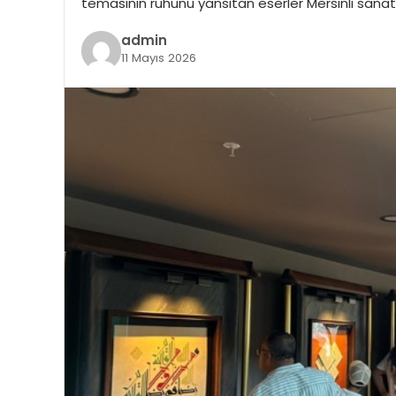
temasının ruhunu yansıtan eserler Mersinli sanats
admin
11 Mayıs 2026