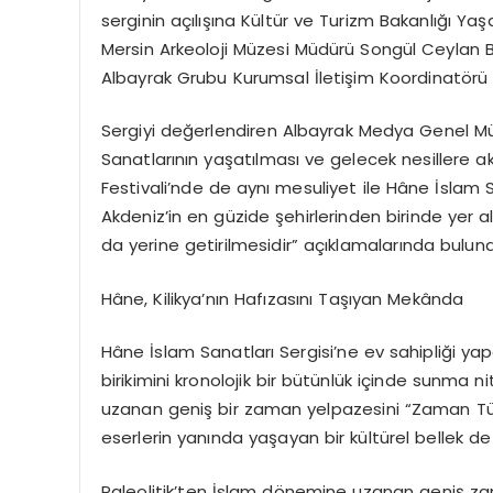
serginin açılışına Kültür ve Turizm Bakanlığı Yaş
Mersin Arkeoloji Müzesi Müdürü Songül Ceylan 
Albayrak Grubu Kurumsal İletişim Koordinatörü E
Sergiyi değerlendiren Albayrak Medya Genel M
Sanatlarının yaşatılması ve gelecek nesillere aktarı
Festivali’nde de aynı mesuliyet ile
Hâne
İslam S
Akdeniz’in en güzide şehirlerinden birinde yer a
da yerine getirilmesidir” açıklamalarında bulun
Hâne
, Kilikya’nın Hafızasını Taşıyan Mekânda
Hâne
İslam Sanatları Sergisi’ne ev sahipliği yap
birikimini kronolojik bir bütünlük içinde sunma 
uzanan geniş bir zaman yelpazesini “Zaman Tüne
eserlerin yanında yaşayan bir kültürel bellek de
Paleolitik’ten İslam dönemine uzanan geniş z