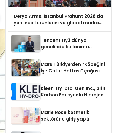
Derya Arms, İstanbul Prohunt 2026’da
yeni nesil ürünlerini ve global marka
vizyonunu sergiledi
Tencent Hy3 dünya
genelinde kullanıma
sunuldu
Mars Türkiye’den “Köpeğini
İşe Götür Haftası” çağrısı
Kleen-Hy-Dro-Gen Inc., Sıfır
Karbon Emisyonlu Hidrojen
Isıtma Teknolojisinde ISO ve
TSSA Düzenleyici Onaylarını
Marie Rose kozmetik
Aldı
sektörüne giriş yaptı