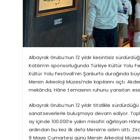
Albayrak Grubu’nun 12 yıldır kesintisiz sürdürdü
Katılım’ın
sponsorluğunda Türkiye Kültür Yolu Festi
Kültür Yolu Festivali’nin Şanlıurfa durağında b
Mersin Arkeoloji Müzesi’nde kapılarını açtı. Akd
mekânda,
Hâne
temasının ruhunu yansıtan eserl
Albayrak Grubu’nun 12 yıldır titizlikle sürdürdüğü 
sanatseverlerle buluşmaya devam ediyor. To
ay içinde 100.000’e yakın misafiri ağırlayan
Hân
ardından bu kez ilk defa Mersin’e adım attı. Zi
9 Mayıs Cumartesi günü Mersin Arkeoloji Müzesi’n