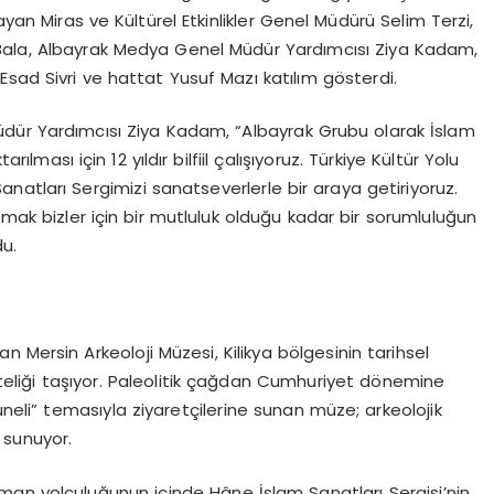
ayan Miras ve Kültürel Etkinlikler Genel Müdürü Selim Terzi,
Bala, Albayrak Medya Genel Müdür Yardımcısı Ziya
Kadam
,
sad Sivri ve hattat Yusuf Mazı katılım gösterdi.
üdür Yardımcısı Ziya
Kadam
, “Albayrak Grubu olarak İslam
lması için 12 yıldır bilfiil çalışıyoruz. Türkiye Kültür Yolu
anatları Sergimizi sanatseverlerle bir araya getiriyoruz.
lmak bizler için bir mutluluk olduğu kadar bir sorumluluğun
du.
an Mersin Arkeoloji Müzesi, Kilikya bölgesinin tarihsel
niteliği taşıyor. Paleolitik çağdan Cumhuriyet dönemine
li” temasıyla ziyaretçilerine sunan müze; arkeolojik
 sunuyor.
aman yolculuğunun içinde
Hâne
İslam Sanatları Sergisi’nin