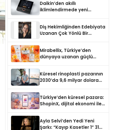
Daikin’den akıllı
iklimlendirmede yeni
dönem: Madoka Plus
Türkiye’de
Diş Hekimliğinden Edebiyata
Uzanan Çok Yönlü Bir
Yaşam: Yeşim Şahin Yaman
Mirabellix, Türkiye’den
dünyaya uzanan güçlü
büyümesini sürdürüyor
Küresel rinoplasti pazarının
2030’da 9,6 milyar dolara
ulaşması bekleniyor
Türkiye’den küresel pazara:
ShopinX, dijital ekonomi ile
gerçek dünya alışverişini bir
araya getirmeyi hedefliyor
Ayla Selvi’den Yedi Yeni
Şarkı: “Kayıp Kasetler 1” 31