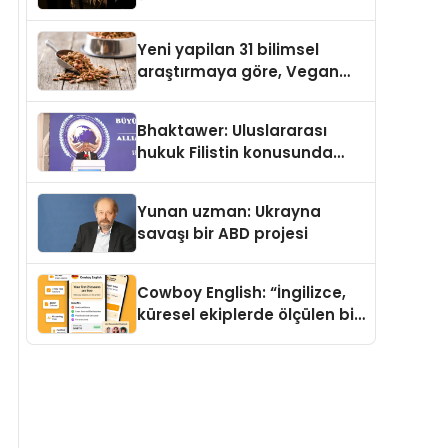
Temmuz’da Yayımlandı
Yeni yapilan 31 bilimsel
araştırmaya göre, Vegan
Köpek Maması ve Vegan
Kedi Mamasının İyi
Bhaktawer: Uluslararası
Sindirildiğini Ortaya Koydu
hukuk Filistin konusunda
çifte standart uyguluyor
Yunan uzman: Ukrayna
savaşı bir ABD projesi
Cowboy English: “İngilizce,
küresel ekiplerde ölçülen bir
iş yetkinliğine dönüşüyor”