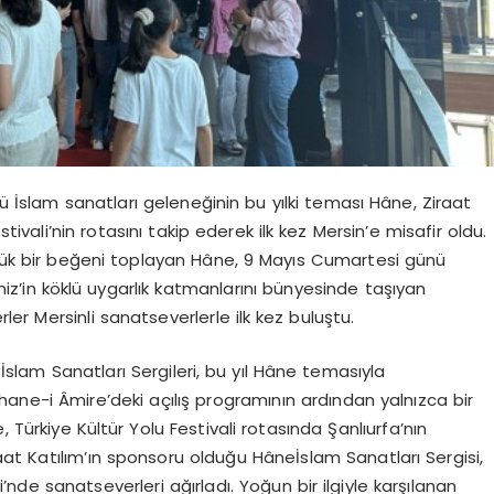
ğü İslam sanatları geleneğinin bu yılki teması
Hâne
, Ziraat
vali’nin rotasını takip ederek ilk kez Mersin’e misafir oldu.
üyük bir beğeni toplayan
Hâne
, 9 Mayıs Cumartesi günü
eniz’in köklü uygarlık katmanlarını bünyesinde taşıyan
er Mersinli sanatseverlerle ilk kez buluştu.
İslam Sanatları Sergileri, bu yıl
Hâne
temasıyla
phane-i
Âmire’deki
açılış programının ardından yalnızca bir
e
, Türkiye Kültür Yolu Festivali rotasında Şanlıurfa’nın
raat
Katılım’ın
sponsoru olduğu
Hâne
İslam Sanatları Sergisi,
de sanatseverleri ağırladı. Yoğun bir ilgiyle karşılanan