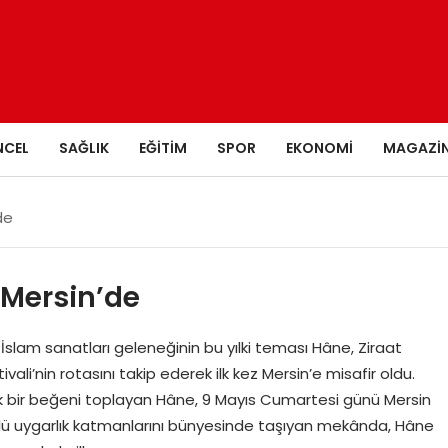
NCEL
SAĞLIK
EĞITIM
SPOR
EKONOMI
MAGAZI
de
 Mersin’de
 İslam sanatları geleneğinin bu yılki teması Hâne, Ziraat
vali’nin rotasını takip ederek ilk kez Mersin’e misafir oldu.
yük bir beğeni toplayan Hâne, 9 Mayıs Cumartesi günü Mersin
köklü uygarlık katmanlarını bünyesinde taşıyan mekânda, Hâne