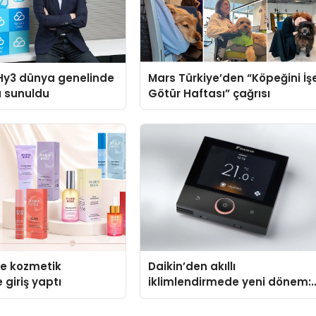
Hy3 dünya genelinde
Mars Türkiye’den “Köpeğini İş
a sunuldu
Götür Haftası” çağrısı
se kozmetik
Daikin’den akıllı
 giriş yaptı
iklimlendirmede yeni dönem:
Madoka Plus Türkiye’de