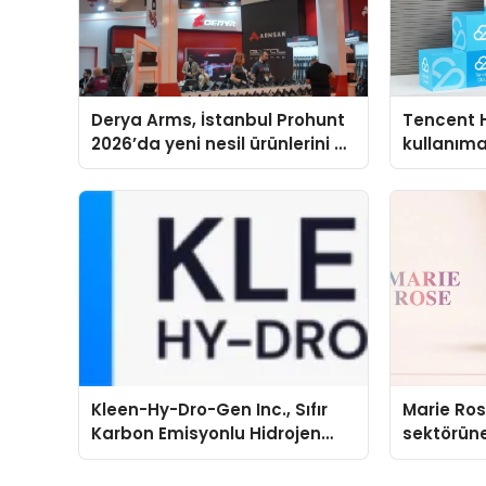
Derya Arms, İstanbul Prohunt
Tencent 
2026’da yeni nesil ürünlerini ve
kullanım
global marka vizyonunu
sergiledi
Kleen-Hy-Dro-Gen Inc., Sıfır
Marie Ro
Karbon Emisyonlu Hidrojen
sektörüne
Isıtma Teknolojisinde ISO ve
TSSA Düzenleyici Onaylarını