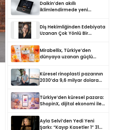
Daikin’den akıllı
iklimlendirmede yeni
dönem: Madoka Plus
Türkiye’de
Diş Hekimliğinden Edebiyata
Uzanan Çok Yönlü Bir
Yaşam: Yeşim Şahin Yaman
Mirabellix, Türkiye’den
dünyaya uzanan güçlü
büyümesini sürdürüyor
Küresel rinoplasti pazarının
2030’da 9,6 milyar dolara
ulaşması bekleniyor
Türkiye’den küresel pazara:
ShopinX, dijital ekonomi ile
gerçek dünya alışverişini bir
araya getirmeyi hedefliyor
Ayla Selvi’den Yedi Yeni
Şarkı: “Kayıp Kasetler 1” 31