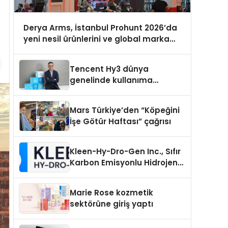
Derya Arms, İstanbul Prohunt 2026’da
yeni nesil ürünlerini ve global marka
vizyonunu sergiledi
Tencent Hy3 dünya
genelinde kullanıma
sunuldu
Mars Türkiye’den “Köpeğini
İşe Götür Haftası” çağrısı
Kleen-Hy-Dro-Gen Inc., Sıfır
Karbon Emisyonlu Hidrojen
Isıtma Teknolojisinde ISO ve
TSSA Düzenleyici Onaylarını
Marie Rose kozmetik
Aldı
sektörüne giriş yaptı