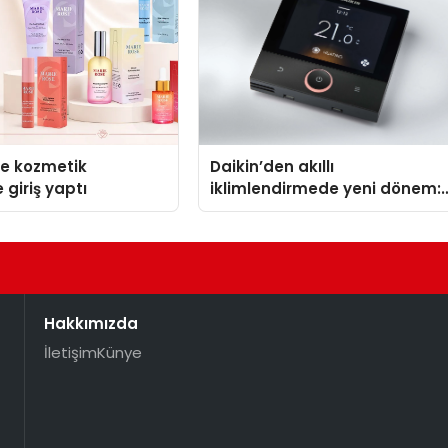
se kozmetik
Daikin’den akıllı
 giriş yaptı
iklimlendirmede yeni dönem:
Madoka Plus Türkiye’de
Hakkımızda
İletişim
Künye