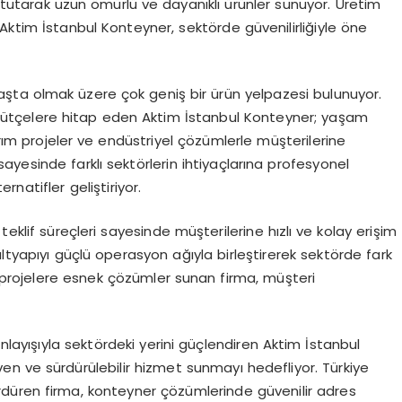
a tutarak uzun ömürlü ve dayanıklı ürünler sunuyor. Üretim
Aktim İstanbul Konteyner, sektörde güvenilirliğiyle öne
aşta olmak üzere çok geniş bir ürün yelpazesi bulunuyor.
klı bütçelere hitap eden Aktim İstanbul Konteyner; yaşam
rım projeler ve endüstriyel çözümlerle müşterilerine
yesinde farklı sektörlerin ihtiyaçlarına profesyonel
natifler geliştiriyor.
eklif süreçleri sayesinde müşterilerine hızlı ve kolay erişim
ltyapıyı güçlü operasyon ağıyla birleştirerek sektörde fark
le projelere esnek çözümler sunan firma, müşteri
anlayışıyla sektördeki yerini güçlendiren Aktim İstanbul
en ve sürdürülebilir hizmet sunmayı hedefliyor. Türkiye
sürdüren firma, konteyner çözümlerinde güvenilir adres