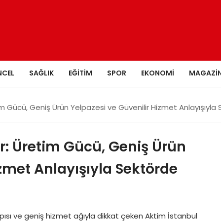
NCEL
SAĞLIK
EĞITIM
SPOR
EKONOMI
MAGAZI
m Gücü, Geniş Ürün Yelpazesi ve Güvenilir Hizmet Anlayışıyla
r: Üretim Gücü, Geniş Ürün
izmet Anlayışıyla Sektörde
sı ve geniş hizmet ağıyla dikkat çeken Aktim İstanbul