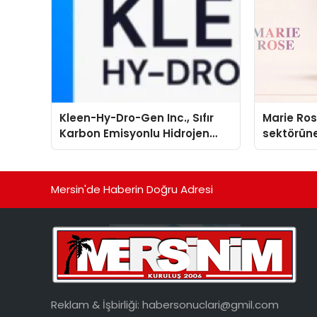
Kleen-Hy-Dro-Gen Inc., Sıfır
Marie Ro
Karbon Emisyonlu Hidrojen
sektörüne
Isıtma Teknolojisinde ISO ve
TSSA Düzenleyici Onaylarını
Aldı
Mersin'de Haberin Doğru Adresi
Reklam & İşbirliği:
habersonuclari@gmil.com