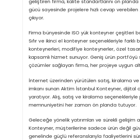
geliştiren firma, kalite standartlarını ön pland
gücü sayesinde projelere hızlı cevap verebilen 
çıkıyor.
Firma bünyesinde ISO yük konteyner çeşitleri b
Sıfır ve ikinci el konteyner seçenekleriyle far
konteynerleri, modifiye konteynerler, özel tasa
kapsamlı hizmet sunuyor. Geniş ürün portföyü sa
çözümler sağlayan firma, her projeye uygun alter
İnternet üzerinden yürütülen satış, kiralama ve t
imkanı sunan Aktim İstanbul Konteyner, dijital a
yaratıyor. Alış, satış ve kiralama seçenekleriy
memnuniyetini her zaman ön planda tutuyor.
Geleceğe yönelik yatırımları ve sürekli gelişim 
Konteyner, müşterilerine sadece ürün değil güv
genelinde güçlü referanslarıyla faaliyetlerini 