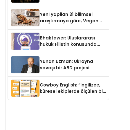
Temmuz’da Yayımlandı
Yeni yapilan 31 bilimsel
araştırmaya göre, Vegan
Köpek Maması ve Vegan
Kedi Mamasının İyi
Bhaktawer: Uluslararası
Sindirildiğini Ortaya Koydu
hukuk Filistin konusunda
çifte standart uyguluyor
Yunan uzman: Ukrayna
savaşı bir ABD projesi
Cowboy English: “İngilizce,
küresel ekiplerde ölçülen bir
iş yetkinliğine dönüşüyor”