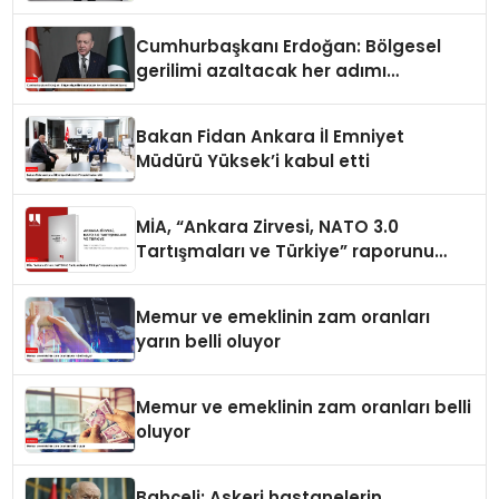
Cumhurbaşkanı Erdoğan: Bölgesel
gerilimi azaltacak her adımı
destekliyoruz
Bakan Fidan Ankara İl Emniyet
Müdürü Yüksek’i kabul etti
MİA, “Ankara Zirvesi, NATO 3.0
Tartışmaları ve Türkiye” raporunu
yayımladı
Memur ve emeklinin zam oranları
yarın belli oluyor
Memur ve emeklinin zam oranları belli
oluyor
Bahçeli: Askeri hastanelerin