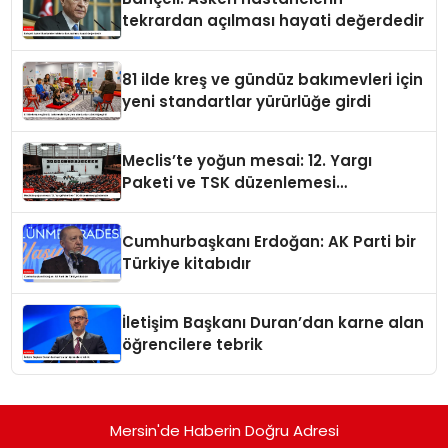
tekrardan açılması hayati değerdedir
81 ilde kreş ve gündüz bakımevleri için
yeni standartlar yürürlüğe girdi
Meclis’te yoğun mesai: 12. Yargı
Paketi ve TSK düzenlemesi
gündemde
Cumhurbaşkanı Erdoğan: AK Parti bir
Türkiye kitabıdır
İletişim Başkanı Duran’dan karne alan
öğrencilere tebrik
Mersin'de Haberin Doğru Adresi