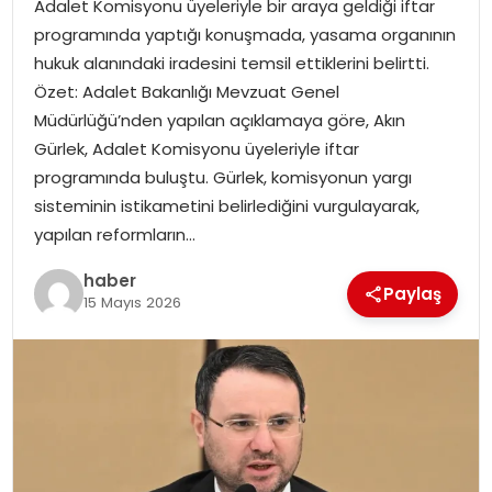
Adalet Komisyonu üyeleriyle bir araya geldiği iftar
EKONOMI
programında yaptığı konuşmada, yasama organının
hukuk alanındaki iradesini temsil ettiklerini belirtti.
MAGAZIN
Özet: Adalet Bakanlığı Mevzuat Genel
Müdürlüğü’nden yapılan açıklamaya göre, Akın
DÜNYA
Gürlek, Adalet Komisyonu üyeleriyle iftar
programında buluştu. Gürlek, komisyonun yargı
OTOMOBIL
sisteminin istikametini belirlediğini vurgulayarak,
yapılan reformların…
haber
Paylaş
15 Mayıs 2026