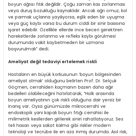
boyun ağrısı fıtık değildir. Çoğu zaman kas zorlanması
veya duruş bozukluğu kaynaklıdır. Ancak ağrı omuz, kol
ve parmak uçlarına yayılıyorsa, eşlik eden bir uyuşma
veya güç kaybı varsa bu durum ciddi bir sinir basısına
işaret edebilir. Özellikle ellerde ince beceri gerektiren
hareketlerde zorlanma ve refleks kaybı görülmesi
durumunda vakit kaybetmeden bir uzmana
başvurulmalı” dedi.
Ameliyat değil tedaviyi ertelemek riskli
Hastaların en büyük korkusunun ‘boyun bölgesinden
ameliyat olmak’ olduğunu belirten Prof. Dr. Selçuk
Göçmen, cerrahiden kaçmanın bazen daha ağır
bedelleri olabileceğini hatırlatarak, “Halk arasında
boyun ameliyatının çok riskli olduğuna dair yersiz bir
inanış var. Oysa günümüzde mikrocerrahi ve
endoskopik yani kapalı boyun fıtığı cerrahisi ile
milimetrik kesilerden girilerek siniri rahatlatıyoruz. Ses
teli hasarı veya sakat kalma gibi riskler modern
teknoloji ve tecrübe ile en aza inmiş durumda. Asıl risk,