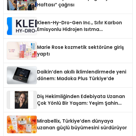
Haftası” çağrısı
Kleen-Hy-Dro-Gen Inc., Sıfır Karbon
Emisyonlu Hidrojen Isıtma
Teknolojisinde ISO ve TSSA
Düzenleyici Onaylarını Aldı
Marie Rose kozmetik sektörüne giriş
yaptı
Daikin’den akıllı iklimlendirmede yeni
dönem: Madoka Plus Türkiye’de
Diş Hekimliğinden Edebiyata Uzanan
Çok Yönlü Bir Yaşam: Yeşim Şahin
Yaman
Mirabellix, Türkiye’den dünyaya
uzanan güçlü büyümesini sürdürüyor