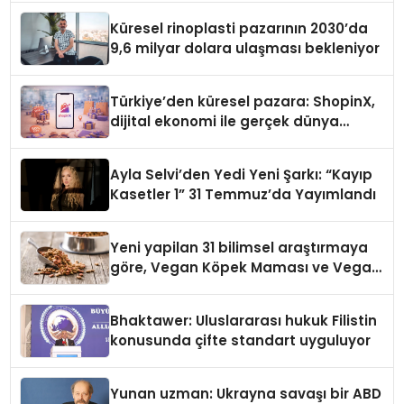
Küresel rinoplasti pazarının 2030’da
9,6 milyar dolara ulaşması bekleniyor
Türkiye’den küresel pazara: ShopinX,
dijital ekonomi ile gerçek dünya
alışverişini bir araya getirmeyi
hedefliyor
Ayla Selvi’den Yedi Yeni Şarkı: “Kayıp
Kasetler 1” 31 Temmuz’da Yayımlandı
Yeni yapilan 31 bilimsel araştırmaya
göre, Vegan Köpek Maması ve Vegan
Kedi Mamasının İyi Sindirildiğini
Ortaya Koydu
Bhaktawer: Uluslararası hukuk Filistin
konusunda çifte standart uyguluyor
Yunan uzman: Ukrayna savaşı bir ABD