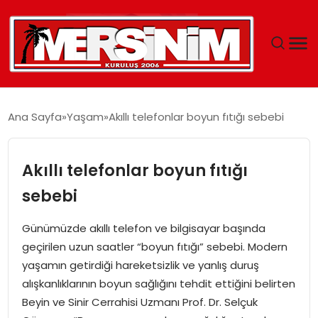
MERSIN
Ana Sayfa
Yaşam
Akıllı telefonlar boyun fıtığı sebebi
YAŞAM
Akıllı telefonlar boyun fıtığı
GÜNCEL
sebebi
SAĞLIK
Günümüzde akıllı telefon ve bilgisayar başında
geçirilen uzun saatler “boyun fıtığı” sebebi. Modern
EĞITIM
yaşamın getirdiği hareketsizlik ve yanlış duruş
alışkanlıklarının boyun sağlığını tehdit ettiğini belirten
SPOR
Beyin ve Sinir Cerrahisi Uzmanı Prof. Dr. Selçuk