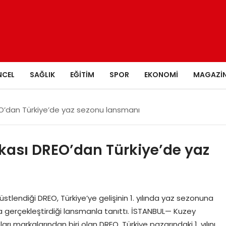
NCEL
SAĞLIK
EĞITIM
SPOR
EKONOMI
MAGAZI
DREO’dan Türkiye’de yaz sezonu lansmanı
arkası DREO’dan Türkiye’de yaz
üstlendiği DREO, Türkiye’ye gelişinin 1. yılında yaz sezonuna
da gerçekleştirdiği lansmanla tanıttı. İSTANBUL— Kuzey
arı markalarından biri olan DREO, Türkiye pazarındaki 1. yılını