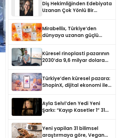
Diş Hekimliğinden Edebiyata
Uzanan Çok Yönlü Bir
Yaşam: Yeşim Şahin Yaman
Mirabellix, Türkiye’den
dünyaya uzanan güçlü
büyümesini sürdürüyor
Küresel rinoplasti pazarının
2030’da 9,6 milyar dolara
ulaşması bekleniyor
Türkiye’den küresel pazara:
ShopinX, dijital ekonomi ile
gerçek dünya alışverişini bir
araya getirmeyi hedefliyor
Ayla Selvi’den Yedi Yeni
Şarkı: “Kayıp Kasetler 1” 31
Temmuz’da Yayımlandı
Yeni yapilan 31 bilimsel
araştırmaya göre, Vegan