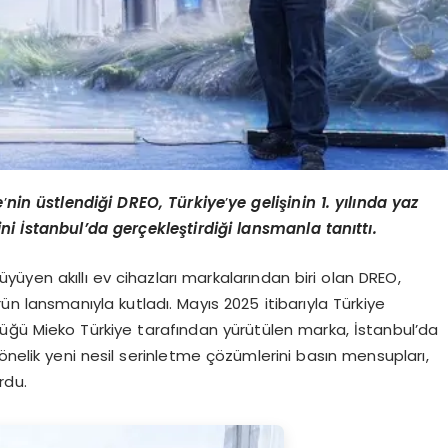
e
’
nin üstlendiği DREO, Türkiye
’
ye gelişinin 1. yılında yaz
i İstanbul’da gerçekleştirdiği lansmanla tanıttı.
yüyen akıllı ev cihazları markalarından biri olan DREO,
rün lansmanıyla kutladı. Mayıs 2025 itibarıyla Türkiye
lüğü Mieko Türkiye tarafından yürütülen marka, İstanbul’da
önelik yeni nesil serinletme çözümlerini basın mensupları,
rdu.