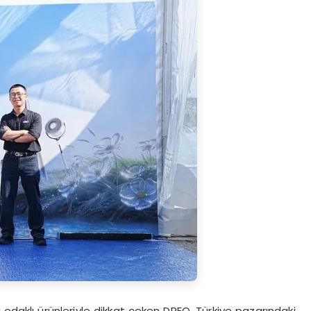
nıcı odaklı ürünleriyle dikkat çeken DREO, Türkiye pazarındaki