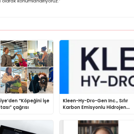
fi olarak konumlandırıyoruz.”
iye’den “Köpeğini İşe
Kleen-Hy-Dro-Gen Inc., Sıfır
tası” çağrısı
Karbon Emisyonlu Hidrojen
Isıtma Teknolojisinde ISO ve
TSSA Düzenleyici Onaylarını
Aldı