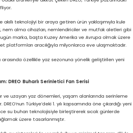
liyor.
e akıllı teknolojiyi bir araya getiren ürün yaklaşımıyla kule
ler, nem alma cihazları, nemlendiriciler ve mutfak aletleri gibi
. Bugün marka, başta Kuzey Amerika ve Avrupa olmak üzere
t platformları aracılığıyla milyonlarca eve ulaşmaktadır.
arasında özellikle yaz sezonuna yönelik geliştirilen yeni
m: DREO Buharlı Serinletici Fan Serisi
klar ve uzayan yaz dönemleri, yaşam alanlarında serinleme
. DREO’nun Türkiye’deki 1. yılı kapsamında öne çıkardığı yeni
ince su buharı teknolojisiyle birleştirerek sıcak günlerde
ağlamak üzere tasarlanmıştır.