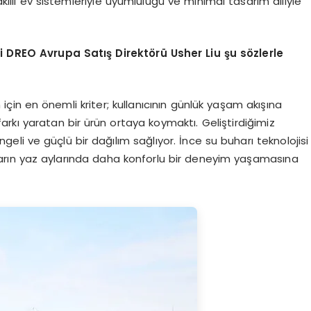
akıllı ev sistemleriyle uyumluluğu ve minimal tasarım diliyle
ni DREO Avrupa Satış Direktörü Usher Liu şu sözlerle
im için en önemli kriter; kullanıcının günlük yaşam akışına
rkı yaratan bir ürün ortaya koymaktı. Geliştirdiğimiz
geli ve güçlü bir dağılım sağlıyor. İnce su buharı teknolojisi
cıların yaz aylarında daha konforlu bir deneyim yaşamasına