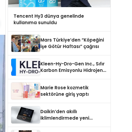
Tencent Hy3 dünya genelinde
kullanıma sunuldu
Mars Türkiye’den “Köpeğini
İşe Götür Haftası” çağrısı
Kleen-Hy-Dro-Gen Inc., Sıfır
Karbon Emisyonlu Hidrojen
Isıtma Teknolojisinde ISO ve
TSSA Düzenleyici Onaylarını
Marie Rose kozmetik
Aldı
sektörüne giriş yaptı
Daikin’den akıllı
iklimlendirmede yeni
dönem: Madoka Plus
Türkiye’de