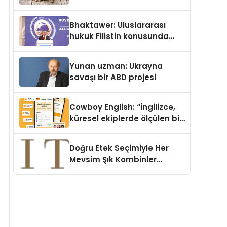
Köpek Maması ve Vegan
Kedi Mamasının İyi
Bhaktawer: Uluslararası
Sindirildiğini Ortaya Koydu
hukuk Filistin konusunda
çifte standart uyguluyor
Yunan uzman: Ukrayna
savaşı bir ABD projesi
Cowboy English: “İngilizce,
küresel ekiplerde ölçülen bir
iş yetkinliğine dönüşüyor”
Doğru Etek Seçimiyle Her
Mevsim Şık Kombinler
Oluşturmak Mümkün mü?