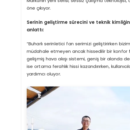
Markanın yeni serisi; sessiz çalışma teknolojisi, 
öne çıkıyor.
Serinin geliştirme sürecini ve teknik kimliği
anlattı:
“Buharlı serinletici fan serimizi geliştirirken biz
müdahale etmeyen ancak hissedilir bir konfor fa
gelişmiş hava akışı sistemi, geniş bir alanda den
ise ortama ferahlık hissi kazandırırken, kullanı
yardımcı oluyor.