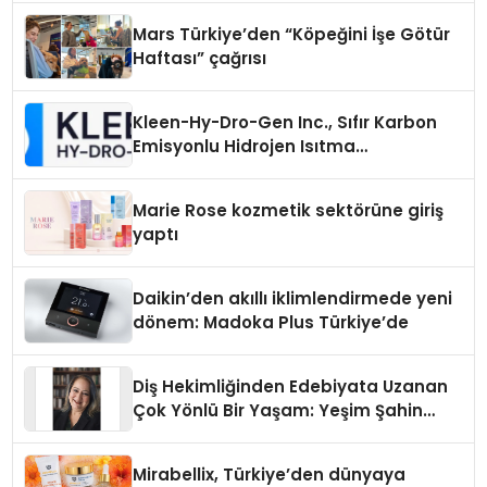
Mars Türkiye’den “Köpeğini İşe Götür
Haftası” çağrısı
Kleen-Hy-Dro-Gen Inc., Sıfır Karbon
Emisyonlu Hidrojen Isıtma
Teknolojisinde ISO ve TSSA
Düzenleyici Onaylarını Aldı
Marie Rose kozmetik sektörüne giriş
yaptı
Daikin’den akıllı iklimlendirmede yeni
dönem: Madoka Plus Türkiye’de
Diş Hekimliğinden Edebiyata Uzanan
Çok Yönlü Bir Yaşam: Yeşim Şahin
Yaman
Mirabellix, Türkiye’den dünyaya