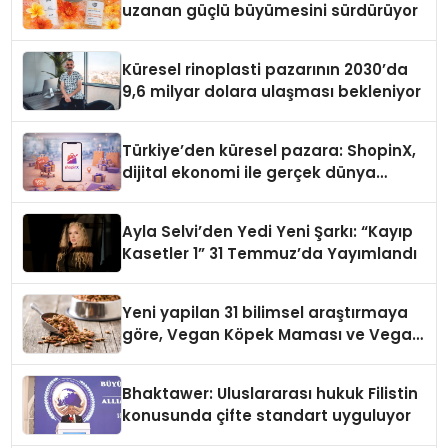
uzanan güçlü büyümesini sürdürüyor
Küresel rinoplasti pazarının 2030’da
9,6 milyar dolara ulaşması bekleniyor
Türkiye’den küresel pazara: ShopinX,
dijital ekonomi ile gerçek dünya
alışverişini bir araya getirmeyi
hedefliyor
Ayla Selvi’den Yedi Yeni Şarkı: “Kayıp
Kasetler 1” 31 Temmuz’da Yayımlandı
Yeni yapilan 31 bilimsel araştırmaya
göre, Vegan Köpek Maması ve Vegan
Kedi Mamasının İyi Sindirildiğini
Ortaya Koydu
Bhaktawer: Uluslararası hukuk Filistin
konusunda çifte standart uyguluyor