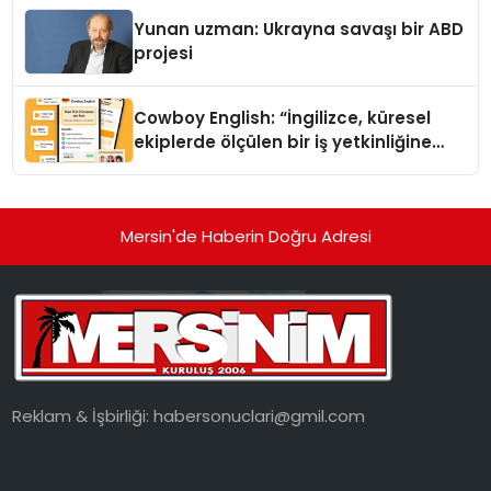
Yunan uzman: Ukrayna savaşı bir ABD
projesi
Cowboy English: “İngilizce, küresel
ekiplerde ölçülen bir iş yetkinliğine
dönüşüyor”
Mersin'de Haberin Doğru Adresi
Reklam & İşbirliği:
habersonuclari@gmil.com