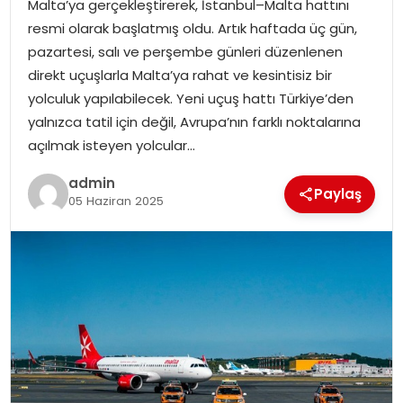
Malta’ya gerçekleştirerek, İstanbul–Malta hattını
EKONOMI
resmi olarak başlatmış oldu. Artık haftada üç gün,
pazartesi, salı ve perşembe günleri düzenlenen
MAGAZIN
direkt uçuşlarla Malta’ya rahat ve kesintisiz bir
yolculuk yapılabilecek. Yeni uçuş hattı Türkiye’den
DÜNYA
yalnızca tatil için değil, Avrupa’nın farklı noktalarına
açılmak isteyen yolcular…
OTOMOBIL
admin
Paylaş
05 Haziran 2025