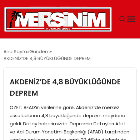
MERSIN
Ana Sayfa
Gündem
AKDENİZ’DE 4,8 BÜYÜKLÜĞÜNDE DEPREM
YAŞAM
GÜNCEL
AKDENİZ’DE 4,8 BÜYÜKLÜĞÜNDE
DEPREM
SAĞLIK
ÖZET: AFAD’ın verilerine göre, Akdeniz’de merkez
EĞITIM
üssü bulunan 4,8 büyüklüğünde deprem meydana
geldi. Detay haberimizde. Depremin Detayları Afet
SPOR
ve Acil Durum Yönetimi Başkanlığı (AFAD) tarafından
yapılan açıklamaya göre, saat 09.46’da Akdeniz’de