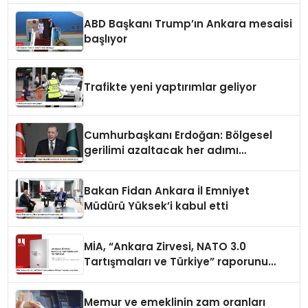
ABD Başkanı Trump’ın Ankara mesaisi
başlıyor
Trafikte yeni yaptırımlar geliyor
Cumhurbaşkanı Erdoğan: Bölgesel
gerilimi azaltacak her adımı
destekliyoruz
Bakan Fidan Ankara İl Emniyet
Müdürü Yüksek’i kabul etti
MİA, “Ankara Zirvesi, NATO 3.0
Tartışmaları ve Türkiye” raporunu
yayımladı
Memur ve emeklinin zam oranları