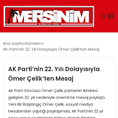
MERSIN
Ana Sayfa
Gündem
AK Parti’nin 22. Yılı Dolayısıyla Ömer Çelik’ten Mesaj
YAŞAM
GÜNCEL
AK Parti’nin 22. Yılı Dolayısıyla
Ömer Çelik’ten Mesaj
SAĞLIK
AK Parti Sözcüsü Ömer Çelik, partisinin iktidara
EĞITIM
gelişinin 22. yılı nedeniyle önemli bir mesaj paylaştı.
Yeni Bir Başlangıç Ömer Çelik, sosyal medya
SPOR
hesabından yaptığı paylaşımda, AK Parti’nin 22 yıl
önce genel seçimlerde birinci çıkarak iktidara