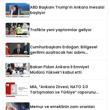
ABD Başkanı Trump’ın Ankara mesaisi
başlıyor
Trafikte yeni yaptırımlar geliyor
Cumhurbaşkanı Erdoğan: Bölgesel
gerilimi azaltacak her adımı
destekliyoruz
Bakan Fidan Ankara İl Emniyet
Müdürü Yüksek’i kabul etti
MİA, “Ankara Zirvesi, NATO 3.0
Tartışmaları ve Türkiye” raporunu
yayımladı
Memur ve emeklinin zam oranları