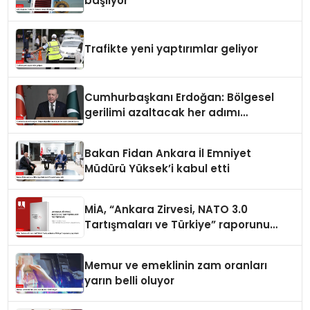
başlıyor
Trafikte yeni yaptırımlar geliyor
Cumhurbaşkanı Erdoğan: Bölgesel
gerilimi azaltacak her adımı
destekliyoruz
Bakan Fidan Ankara İl Emniyet
Müdürü Yüksek’i kabul etti
MİA, “Ankara Zirvesi, NATO 3.0
Tartışmaları ve Türkiye” raporunu
yayımladı
Memur ve emeklinin zam oranları
yarın belli oluyor