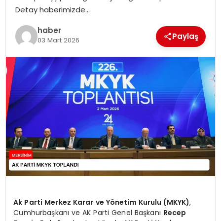
EKONOMI
Detay haberimizde…
haber
MAGAZIN
Paylaş
03 Mart 2026
DÜNYA
OTOMOBIL
Ak Parti Merkez Karar ve Yönetim Kurulu (MKYK)
,
Cumhurbaşkanı ve AK Parti Genel Başkanı
Recep