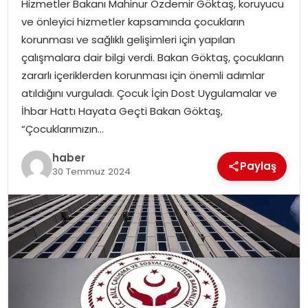
Hizmetler Bakanı Mahinur Özdemir Göktaş, koruyucu
EKONOMI
ve önleyici hizmetler kapsamında çocukların
korunması ve sağlıklı gelişimleri için yapılan
MAGAZIN
çalışmalara dair bilgi verdi. Bakan Göktaş, çocukların
zararlı içeriklerden korunması için önemli adımlar
DÜNYA
atıldığını vurguladı. Çocuk İçin Dost Uygulamalar ve
İhbar Hattı Hayata Geçti Bakan Göktaş,
OTOMOBIL
“Çocuklarımızın…
haber
Paylaş
30 Temmuz 2024