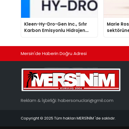
Kleen-Hy-Dro-Gen Inc., Sıfır
Marie Ro
Karbon Emisyonlu Hidrojen
sektörüne
Isıtma Teknolojisinde ISO ve
TSSA Düzenleyici Onaylarını
Aldı
Mersin'de Haberin Doğru Adresi
Reklam & İşbirliği:
habersonuclari@gmil.com
Copyright © 2025 Tüm hakları MERSİNİM 'de saklıdır.