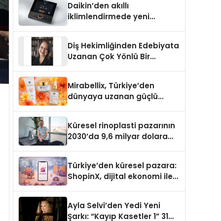
Daikin’den akıllı
iklimlendirmede yeni
dönem: Madoka Plus
Türkiye’de
Diş Hekimliğinden Edebiyata
Uzanan Çok Yönlü Bir
Yaşam: Yeşim Şahin Yaman
Mirabellix, Türkiye’den
dünyaya uzanan güçlü
büyümesini sürdürüyor
Küresel rinoplasti pazarının
2030’da 9,6 milyar dolara
ulaşması bekleniyor
Türkiye’den küresel pazara:
ShopinX, dijital ekonomi ile
gerçek dünya alışverişini bir
araya getirmeyi hedefliyor
Ayla Selvi’den Yedi Yeni
Şarkı: “Kayıp Kasetler 1” 31