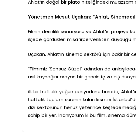
Ahlat’ın doğal bir plato niteliğindeki muazza
Yönetmen Mesut Uçakan: “Ahlat, Sinemacıla
Filmin derinlikli senaryosu ve Ahlat’ın projey
ilçede gördükleri misafirperverlikten duyduğu m
Uçakan, Ahlat’ın sinema sektörü için bakir bir c
“Filmimiz ‘Sonsuz Güzel’, adından da anlaşılaca
asıl kaynağını arayan bir gencin iç ve dış dünya
ilk bir haftalık yoğun periyodunu burada, Ahla
haftalık toplam sürenin kalan kısmını İstanbul’
dizi sektörünün henüz yeterince keşfedemediği
sahip bir yer. İnanıyorum ki bu film, sinema dü