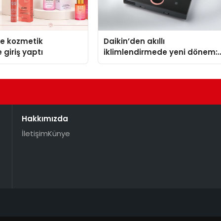
se kozmetik
Daikin’den akıllı
 giriş yaptı
iklimlendirmede yeni dönem:
Madoka Plus Türkiye’de
Hakkımızda
İletişim
Künye