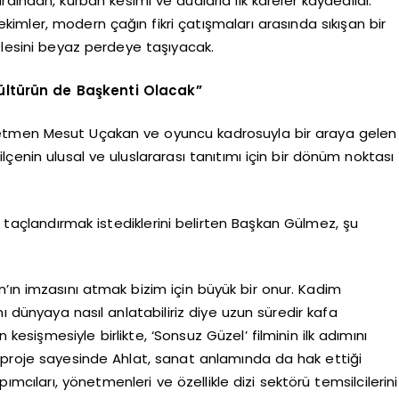
ardından, kurban kesimi ve dualarla ilk kareler kaydedildi.
kimler, modern çağın fikri çatışmaları arasında sıkışan bir
elesini beyaz perdeye taşıyacak.
ültürün de Başkenti Olacak”
önetmen Mesut Uçakan ve oyuncu kadrosuyla bir araya gelen
çenin ulusal ve uluslararası tanıtımı için bir dönüm noktası
a taçlandırmak istediklerini belirten Başkan Gülmez, şu
’ın imzasını atmak bizim için büyük bir onur. Kadim
 dünyaya nasıl anlatabiliriz diye uzun süredir kafa
kesişmesiyle birlikte, ‘Sonsuz Güzel’ filminin ilk adımını
 proje sayesinde Ahlat, sanat anlamında da hak ettiği
ımcıları, yönetmenleri ve özellikle dizi sektörü temsilcilerini