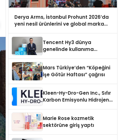
Derya Arms, İstanbul Prohunt 2026’da
yeni nesil ürünlerini ve global marka
vizyonunu sergiledi
Tencent Hy3 dünya
genelinde kullanıma
sunuldu
Mars Türkiye’den “Köpeğini
İşe Götür Haftası” çağrısı
Kleen-Hy-Dro-Gen Inc., Sıfır
Karbon Emisyonlu Hidrojen
Isıtma Teknolojisinde ISO ve
TSSA Düzenleyici Onaylarını
Marie Rose kozmetik
Aldı
sektörüne giriş yaptı