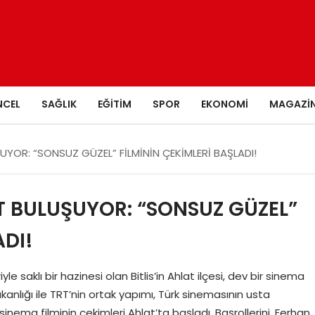
NCEL
SAĞLIK
EĞITIM
SPOR
EKONOMI
MAGAZI
YOR: “SONSUZ GÜZEL” FİLMİNİN ÇEKİMLERİ BAŞLADI!
T BULUŞUYOR: “SONSUZ GÜZEL”
ADI!
le saklı bir hazinesi olan Bitlis’in Ahlat ilçesi, dev bir sinema
kanlığı ile TRT’nin ortak yapımı, Türk sinemasının usta
ema filminin çekimleri Ahlat’ta başladı. Başrollerini, Ferhan