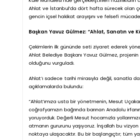
Kale Mahallesi’nde gerçekleştirilen hazırlıkların 
Ahlat ve İstanbul’da dört hafta sürecek olan çe
gencin içsel hakikat arayışını ve felsefi mücad
Başkan Yavuz Gülmez: “Ahlat, Sanatın ve K
Çekimlerin ilk gününde seti ziyaret ederek y
Ahlat Belediye Başkanı Yavuz Gülmez, projenin il
olduğunu vurguladı.
Ahlat’ı sadece tarihi mirasıyla değil, sanatla d
açıklamalarda bulundu:
“Ahlat’ımıza usta bir yönetmenin, Mesut Uçakan
coğrafyamızın bağrında barınan Anadolu irfanını
yoruyorduk. Değerli Mesut hocamızla yollarımızın 
atmanın gururunu yaşıyoruz. İnşallah bu vizyon
noktaya ulaşacaktır. Bu bir başlangıçtır; tüm yap