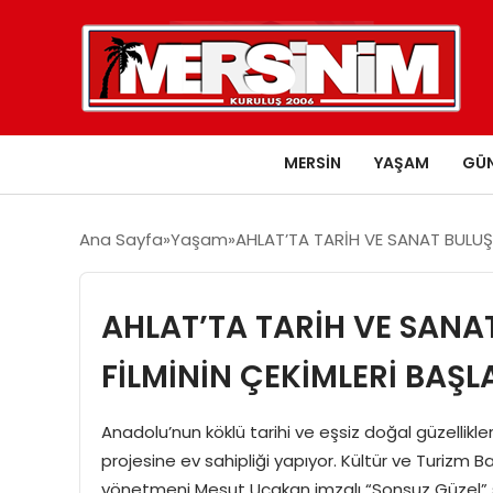
MERSIN
YAŞAM
GÜ
Ana Sayfa
Yaşam
AHLAT’TA TARİH VE SANAT BULUŞU
AHLAT’TA TARİH VE SANA
FİLMİNİN ÇEKİMLERİ BAŞL
Anadolu’nun köklü tarihi ve eşsiz doğal güzellikleriy
projesine ev sahipliği yapıyor. Kültür ve Turizm Ba
yönetmeni Mesut Uçakan imzalı “Sonsuz Güzel” sin