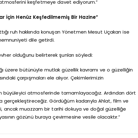
m atmosferini keşfetmeye davet ediyorum.”
r İçin Henüz Keşfedilmemiş Bir Hazine”
e kattığı ruh hakkında konuşan Yönetmen Mesut Uçakan ise
emnuniyeti dile getirdi.
evher olduğunu belirterek şunları söyledi:
ğı üzere bütünüyle mutlak güzellik kavramı ve o güzelliğin
sındaki çarpışmaları ele alıyor. Çekimlerimizin
t’ın büyüleyici atmosferinde tamamlayacağız. Ardından dört
da gerçekleştireceğiz. Gördüğüm kadarıyla Ahlat, film ve
, ancak muazzam bir tarihi dokuya ve doğal güzelliğe
nyasının gözünü buraya çevirmesine vesile olacaktır.”