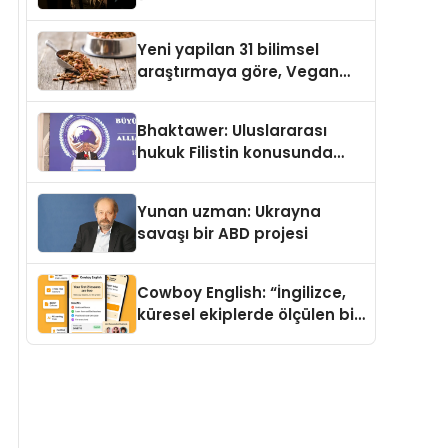
Temmuz’da Yayımlandı
Yeni yapilan 31 bilimsel
araştırmaya göre, Vegan
Köpek Maması ve Vegan
Kedi Mamasının İyi
Bhaktawer: Uluslararası
Sindirildiğini Ortaya Koydu
hukuk Filistin konusunda
çifte standart uyguluyor
Yunan uzman: Ukrayna
savaşı bir ABD projesi
Cowboy English: “İngilizce,
küresel ekiplerde ölçülen bir
iş yetkinliğine dönüşüyor”