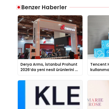
Benzer Haberler
Derya Arms, İstanbul Prohunt
Tencent 
2026’da yeni nesil ürünlerini ve
kullanım
global marka vizyonunu
sergiledi