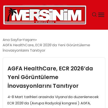
MERSIN
Ana Sayfa
Yaşam
AGFA HealthCare, ECR 2026’da Yeni Görüntüleme
YAŞAM
İnovasyonlarını Tanıtıyor
GÜNCEL
AGFA HealthCare, ECR 2026’da
SAĞLIK
Yeni Görüntüleme
İnovasyonlarını Tanıtıyor
EĞITIM
4-8 Mart tarihleri arasinda Viyana’da duzenlenecek
SPOR
ECR 2026’da (Avrupa Radyoloji kongresi ) AGFA,