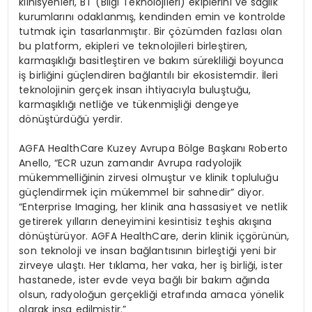
klinisyenleri, BT (Bilgi Teknolojileri) ekiplerini ve sağlık
kurumlarını odaklanmış, kendinden emin ve kontrolde
tutmak için tasarlanmıştır. Bir çözümden fazlası olan
bu platform, ekipleri ve teknolojileri birleştiren,
karmaşıklığı basitleştiren ve bakım sürekliliği boyunca
iş birliğini güçlendiren bağlantılı bir ekosistemdir. İleri
teknolojinin gerçek insan ihtiyacıyla buluştuğu,
karmaşıklığı netliğe ve tükenmişliği dengeye
d
ö
nüştürdüğü
yerdir.
AGFA
HealthCare
Kuzey Avrupa B
ö
lge
Başkanı Roberto
Anello
, “ECR uzun zamandır Avrupa radyolojik
mükemmelliğinin zirvesi olmuştur ve klinik
topluluğ
u
g
üçlendirmek
için mükemmel bir sahnedir” diyor.
“Enterprise
Imaging
, her klinik ana hassasiyet ve netlik
getirerek yılların deneyimini kesintisiz
teş
his
ak
ışı
na
d
ö
nüştürüyor
. AGFA
HealthCare
, derin klinik
içg
ö
rünün
,
son teknoloji ve insan bağlantısının birleştiği yeni bir
zirveye ulaştı
. Her t
ıklama, her vaka, her iş birliği, ister
hastanede, ister evde veya bağlı bir bakım ağında
olsun, radyoloğun gerçekliği etrafında amaca y
ö
nelik
olarak inşa edilmiştir.”