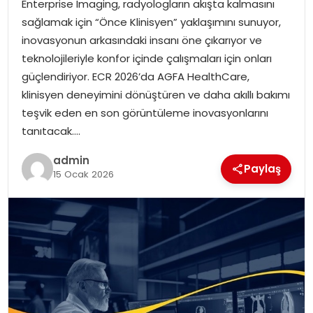
Enterprise Imaging, radyologların akışta kalmasını
EKONOMI
sağlamak için “Önce Klinisyen” yaklaşımını sunuyor,
inovasyonun arkasındaki insanı öne çıkarıyor ve
MAGAZIN
teknolojileriyle konfor içinde çalışmaları için onları
güçlendiriyor. ECR 2026’da AGFA HealthCare,
DÜNYA
klinisyen deneyimini dönüştüren ve daha akıllı bakımı
teşvik eden en son görüntüleme inovasyonlarını
OTOMOBIL
tanıtacak….
admin
Paylaş
15 Ocak 2026