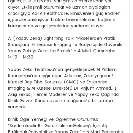
Eğitim, ECR 2026’daki varlığımızın merkezinde yer
alıyor. Etkileşimli oturumlar ve uzman diyalogları
aracılığıyla AGFA
HealthCare
, klinisyenleri güçlendiren
içg
ö
rüleri
paylaşıyor; birlikte büyümelerine, bağlantı
kurmalarına ve gelişmelerine yardımcı oluyor.
AI (Yapay Zeka)
Lightining
Talk: “Piksellerden Pratik
Sonuçlara: Enterprise
Imaging
ile Radyolojide Güvenilir
Yapay Zekayı
Orkestre
Etmek” – 4 Mart Çarşamba
14:10 – 14:30
Yapay Zeka Tiyatrosu’nda gerçekleşecek AI Yıldırım
Konuş
mas
ı’nda çığır aç
an Art
ırılmış
Zeka’yı
g
ö
rü
n!
K
üresel
Baş Tıbbi Sorumlu (CMO) ve Enterprise
Imaging
& AI Küresel Direkt
ö
rü
Dr.
Anjum
Ahmed, İş
Akışı Zekası, Temel Modeller ve Yapay Zeka Çağında
Klinik Güven Sanatı üzerine olağanüstü bir oturum
sunacak.
Klinik Öğle Yemeği ve Öğrenme Oturumu:
“Sürdürülebilir Bir G
ö
rüntüleme
Geleceği İç
in A
ğ
Bağlantılı Radyoloji ve Yapay Zeka” – 5 Mart Perşembe