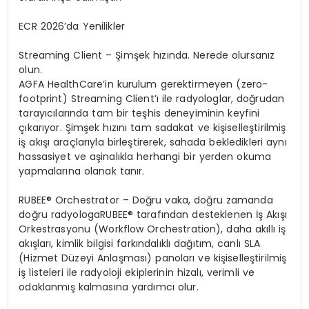
ECR 2026’da Yenilikler
Streaming Client
–
Şimşek hızında. Nerede olursanız
olun.
AGFA
HealthCare’in
kurulum gerektirmeyen (
zero-
footprint
)
Streaming
Client’ı
ile radyologlar, doğrudan
tarayıcılarında tam bir teşhis deneyiminin keyfini
çıkarıyor. Şimşek hızını tam sadakat ve kişiselleştirilmiş
iş akışı araçlarıyla birleştirerek,
sahada bekledikleri aynı
hassasiyet ve aşinalıkla herhangi bir yerden okuma
yapmalarına olanak tanır.
RUBEE
®
Orchestrator
– Do
ğru
vaka, doğru zamanda
doğru
radyologa
RUBEE
® tarafından desteklenen İş Akışı
Orkestrasyonu (
Workflow
Orchestration
), daha akıllı iş
akışları, kimlik bilgisi farkı
ndal
ıklı
dağıtım, canlı SLA
(Hizmet Düzeyi Anlaş
mas
ı
) panolar
ı ve kişiselleştirilmiş
iş listeleri ile radyoloji ekiplerinin hizalı, verimli ve
odaklanmış kalmasına yardımcı olur.