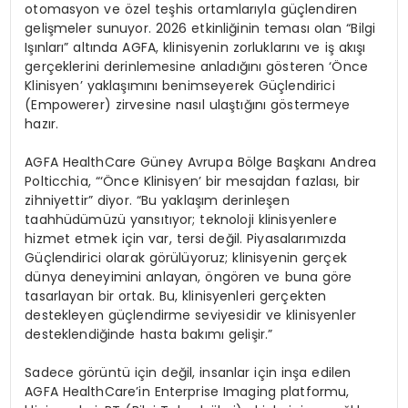
otomasyon ve
ö
zel
teşhis ortamlarıyla güçlendiren
gelişmeler sunuyor. 2026 etkinliğinin teması olan “Bilgi
Işınları
” alt
ında
AGFA, klinisyenin zorluklarını ve iş akışı
gerçeklerini derinlemesine anladığını g
ö
steren ‘
Önce
Klinisyen’ yaklaşımını benimseyerek Güçlendirici
(
Empowerer
) zirvesine nasıl ulaştığını g
ö
stermeye
hazır.
AGFA HealthCare G
üney
Avrupa B
ö
lge
Başkanı
Andrea
Polticchia, “‘
Önce Klinisyen’ bir mesajdan fazlası, bir
zihniyettir” diyor. “Bu yaklaşım derinleşen
taahhüdümüzü yansıtıyor; teknoloji klinisyenlere
hizmet etmek iç
in var, tersi de
ğil
. Piyasalarımızda
Güçlendirici olarak g
ö
rülüyoruz
; klinisyenin gerçek
dünya deneyimini anlayan,
ö
ng
ö
ren ve buna g
ö
re
tasarlayan bir ortak. Bu, klinisyenleri gerçekten
destekleyen güçlendirme seviyesidir ve klinisyenler
desteklendiğinde hasta bakımı
geli
şir
.”
Sadece g
ö
rüntü
iç
in de
ğil
, insanlar iç
in in
şa
edilen
AGFA
HealthCare’in
Enterprise Imaging
platformu
,