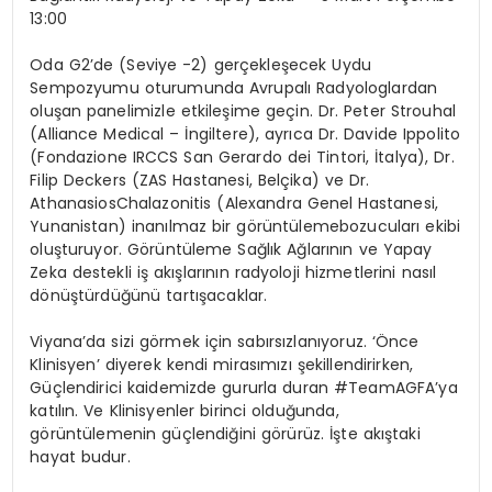
13:00
Oda G2’de (Seviye -2) gerçekleşecek Uydu
Sempozyumu oturumunda Avrupalı Radyologlardan
oluşan panelimizle etkileşime geç
in. Dr. Peter Strouhal
(Alliance Medical –
İngiltere), ayrı
ca Dr. Davide Ippolito
(Fondazione IRCCS San Gerardo dei Tintori,
İtalya), Dr.
Filip
Deckers
(ZAS Hastanesi, Belçika) ve Dr.
Athanasios
Chalazonitis
(Alexandra Genel Hastanesi,
Yunanistan) inanılmaz bir g
ö
rüntüleme
bozucuları ekibi
oluşturuyor. G
ö
rüntüleme
Sağlık Ağlarının ve Yapay
Zeka destekli iş akışlarının radyoloji hizmetlerini nasıl
d
ö
nüştürdüğünü
tart
ışacaklar
.
Viyana’da sizi g
ö
rmek
için sabırsızlanıyoruz. ‘Önce
Klinisyen’ diyerek kendi mirasımızı şekillendirirken,
Güçlendirici kaidemizde gururla duran #TeamAGFA’ya
katılın. Ve Klinisyenler birinci olduğunda,
g
ö
rüntülemenin
güçlendiğini g
ö
rürüz
. İşte akıştaki
hayat budur.