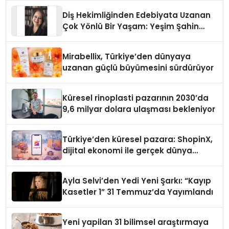
Diş Hekimliğinden Edebiyata Uzanan
Çok Yönlü Bir Yaşam: Yeşim Şahin
Yaman
Mirabellix, Türkiye’den dünyaya
uzanan güçlü büyümesini sürdürüyor
Küresel rinoplasti pazarının 2030’da
9,6 milyar dolara ulaşması bekleniyor
Türkiye’den küresel pazara: ShopinX,
dijital ekonomi ile gerçek dünya
alışverişini bir araya getirmeyi
hedefliyor
Ayla Selvi’den Yedi Yeni Şarkı: “Kayıp
Kasetler 1” 31 Temmuz’da Yayımlandı
Yeni yapilan 31 bilimsel araştırmaya