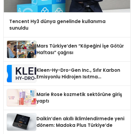
Tencent Hy3 dünya genelinde kullanıma
sunuldu
Mars Türkiye’den “Köpeğini İşe Götür
Haftası” çağrısı
Kleen-Hy-Dro-Gen Inc., Sıfır Karbon
Emisyonlu Hidrojen Isıtma
Teknolojisinde ISO ve TSSA
Düzenleyici Onaylarını Aldı
Marie Rose kozmetik sektörüne giriş
yaptı
Daikin’den akıllı iklimlendirmede yeni
dönem: Madoka Plus Türkiye’de