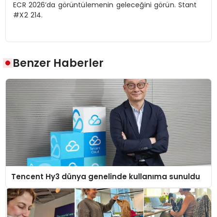
ECR 2026’da g
ö
rüntülemenin
geleceğini g
ö
rün
. Stant
#X2 214.
Benzer Haberler
Tencent Hy3 dünya genelinde kullanıma sunuldu