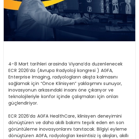
4-8 Mart tarihleri
arasinda
Viyana’da
duzenlenecek
ECR 2026’da (Avrupa Radyoloji kongresi ) AGFA
,
Enterprise Imaging,
radyologlar
ın
akışta kalmasını
sağlamak iç
in “
Önce Klinisyen” yaklaşımını sunuyor,
inovasyonun arkasındaki insanı öne çıkarıyor ve
teknolojileriyle konfor içinde çalışmaları için onları
güçlendiriyor.
ECR 2026’da AGFA
HealthCare
, klinisyen deneyimini
d
ö
nüştüren
ve daha akıllı bakımı teşvik eden en son
g
ö
rüntüleme
inovasyonlarını tanıtacak. Bilgiyi eyleme
d
ö
nüştüren
AGFA, radyologları kesintisiz iş akışları, akıllı