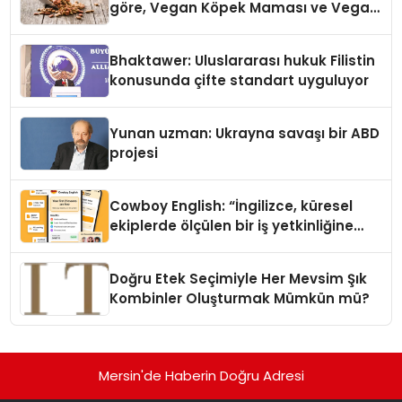
göre, Vegan Köpek Maması ve Vegan
Kedi Mamasının İyi Sindirildiğini
Ortaya Koydu
Bhaktawer: Uluslararası hukuk Filistin
konusunda çifte standart uyguluyor
Yunan uzman: Ukrayna savaşı bir ABD
projesi
Cowboy English: “İngilizce, küresel
ekiplerde ölçülen bir iş yetkinliğine
dönüşüyor”
Doğru Etek Seçimiyle Her Mevsim Şık
Kombinler Oluşturmak Mümkün mü?
Mersin'de Haberin Doğru Adresi