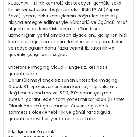
RUBEE
®
AI
– Klinik kontrolü destekleyen g
ö
mülü
zeka
Esnek ve satıcıdan bağımsız olan RUBEE® AI (Yapay
Zeka), yapay zeka sonuçlarını
n do
ğrudan
teş
his
i
ş
akışına entegre edilmesiyle,
kürat
ö
rlü
ve
üçüncü taraf
algoritmalara kesintisiz erişim sağlar. İnsan
uzmanlığının yerini almaktan ziyade onu geliştiren hızlı
karar desteği sunmak için derinlemesine g
ö
mülüdür
ve radyologların daha fazla verimlilik, tutarlılık ve
güvenle çalış
mas
ını
sağlar.
Enterprise Imaging Cloud
– Engelsiz, kesintisiz
g
ö
rüntü
leme
G
ö
rüntülemeyi
engelsiz sunan Enterprise
Imaging
Cloud, BT operasyonlarından karmaşıklığı kaldı
ran,
da
ğıtımı
hızlandıran ve %99,99’a varan çalışma
süresini garanti eden tam y
ö
netimli
bir
SaaS
(Hizmet
Olarak Yazılım) çözümüdür. Güvenilir güvenlik,
zahmetsiz
ö
lçeklenebilirlik
ve g
ö
nül
rahatlığıyla,
g
ö
rüntülemeyi
her yerde kesintisiz tutar.
Bilgi Işınlarını Yaymak