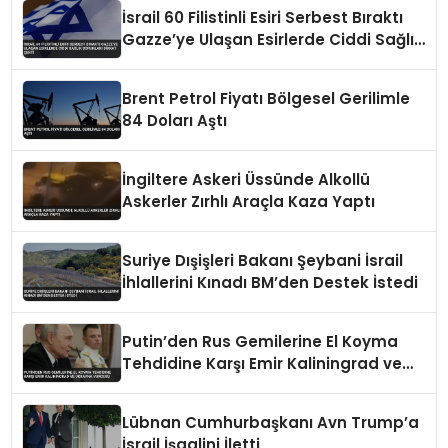
İsrail 60 Filistinli Esiri Serbest Bıraktı
Gazze’ye Ulaşan Esirlerde Ciddi Sağlık
Sorunları Dikkat Çekti
Brent Petrol Fiyatı Bölgesel Gerilimle
84 Doları Aştı
İngiltere Askeri Üssünde Alkollü
Askerler Zırhlı Araçla Kaza Yaptı
Suriye Dışişleri Bakanı Şeybani İsrail
İhlallerini Kınadı BM’den Destek İstedi
Putin’den Rus Gemilerine El Koyma
Tehdidine Karşı Emir Kaliningrad ve
Ukrayna Vurgusu
Lübnan Cumhurbaşkanı Avn Trump’a
İsrail İşgalini İletti