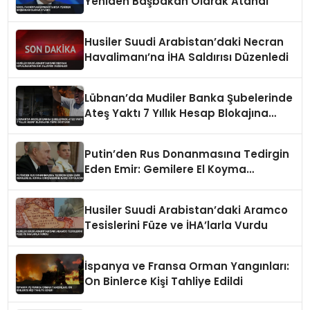
Yeniden Başbakan Olarak Atandı
Husiler Suudi Arabistan’daki Necran
Havalimanı’na İHA Saldırısı Düzenledi
Lübnan’da Mudiler Banka Şubelerinde
Ateş Yaktı 7 Yıllık Hesap Blokajına
Tepki Gösterdi
Putin’den Rus Donanmasına Tedirgin
Eden Emir: Gemilere El Koyma
Girişimlerine Karşı Koyulacak
Husiler Suudi Arabistan’daki Aramco
Tesislerini Füze ve İHA’larla Vurdu
İspanya ve Fransa Orman Yangınları:
On Binlerce Kişi Tahliye Edildi