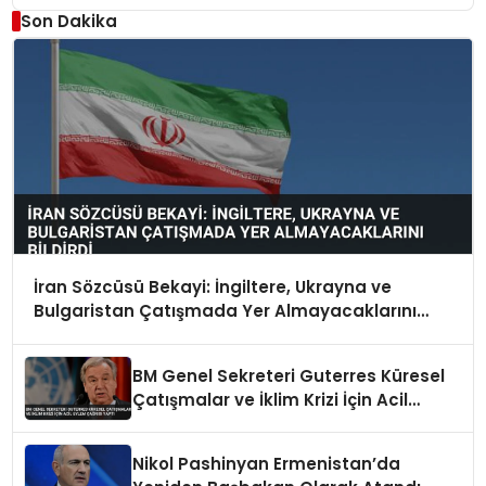
Son Dakika
İran Sözcüsü Bekayi: İngiltere, Ukrayna ve
Bulgaristan Çatışmada Yer Almayacaklarını
Bildirdi
BM Genel Sekreteri Guterres Küresel
Çatışmalar ve İklim Krizi İçin Acil
Eylem Çağrısı Yaptı
Nikol Pashinyan Ermenistan’da