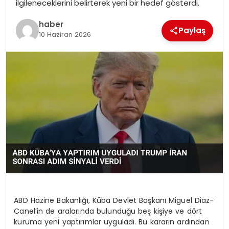
ilgileneceklerini belirterek yeni bir hedef gösterdi.
EKONOMI
haber
Paylaş
MAGAZIN
10 Haziran 2026
DÜNYA
OTOMOBIL
ABD Hazine Bakanlığı, Küba Devlet Başkanı Miguel Diaz-
Canel’in de aralarında bulunduğu beş kişiye ve dört
kuruma yeni yaptırımlar uyguladı. Bu kararın ardından