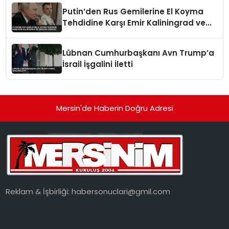
Putin’den Rus Gemilerine El Koyma
Tehdidine Karşı Emir Kaliningrad ve
Ukrayna Vurgusu
Lübnan Cumhurbaşkanı Avn Trump’a
İsrail İşgalini İletti
Mersin'de Haberin Doğru Adresi
Reklam & İşbirliği:
habersonuclari@gmil.com