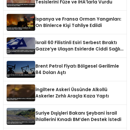
Tesislerini Füze ve İHA’larla Vurdu
İspanya ve Fransa Orman Yangınları:
On Binlerce Kişi Tahliye Edildi
İsrail 60 Filistinli Esiri Serbest Bıraktı
Gazze’ye Ulaşan Esirlerde Ciddi Sağlık
Sorunları Dikkat Çekti
Brent Petrol Fiyatı Bölgesel Gerilimle
84 Doları Aştı
İngiltere Askeri Üssünde Alkollü
Askerler Zırhlı Araçla Kaza Yaptı
Suriye Dışişleri Bakanı Şeybani İsrail
İhlallerini Kınadı BM’den Destek İstedi