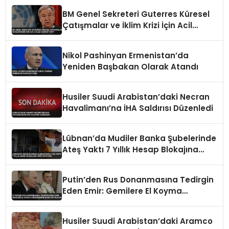
BM Genel Sekreteri Guterres Küresel
Çatışmalar ve İklim Krizi İçin Acil
Eylem Çağrısı Yaptı
Nikol Pashinyan Ermenistan’da
Yeniden Başbakan Olarak Atandı
Husiler Suudi Arabistan’daki Necran
Havalimanı’na İHA Saldırısı Düzenledi
Lübnan’da Mudiler Banka Şubelerinde
Ateş Yaktı 7 Yıllık Hesap Blokajına
Tepki Gösterdi
Putin’den Rus Donanmasına Tedirgin
Eden Emir: Gemilere El Koyma
Girişimlerine Karşı Koyulacak
Husiler Suudi Arabistan’daki Aramco