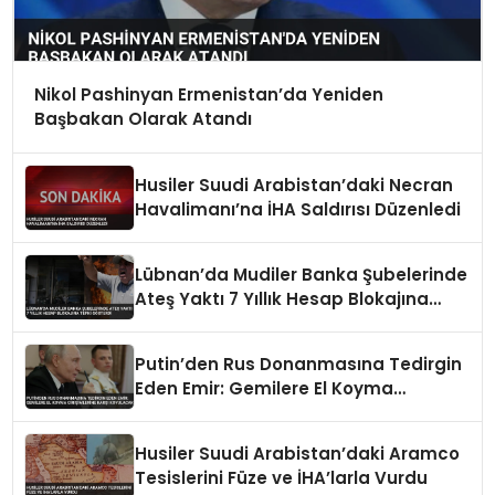
Nikol Pashinyan Ermenistan’da Yeniden
Başbakan Olarak Atandı
Husiler Suudi Arabistan’daki Necran
Havalimanı’na İHA Saldırısı Düzenledi
Lübnan’da Mudiler Banka Şubelerinde
Ateş Yaktı 7 Yıllık Hesap Blokajına
Tepki Gösterdi
Putin’den Rus Donanmasına Tedirgin
Eden Emir: Gemilere El Koyma
Girişimlerine Karşı Koyulacak
Husiler Suudi Arabistan’daki Aramco
Tesislerini Füze ve İHA’larla Vurdu