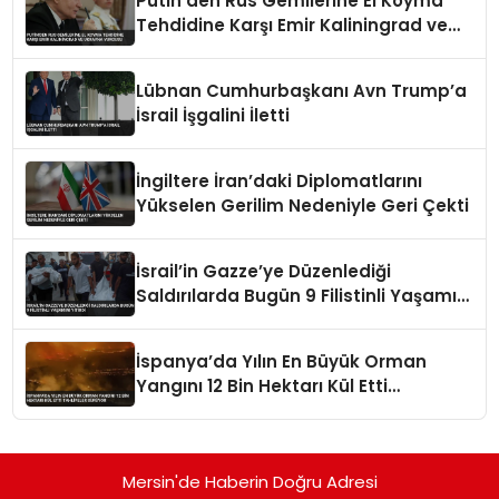
Putin’den Rus Gemilerine El Koyma
Tehdidine Karşı Emir Kaliningrad ve
Ukrayna Vurgusu
Lübnan Cumhurbaşkanı Avn Trump’a
İsrail İşgalini İletti
İngiltere İran’daki Diplomatlarını
Yükselen Gerilim Nedeniyle Geri Çekti
İsrail’in Gazze’ye Düzenlediği
Saldırılarda Bugün 9 Filistinli Yaşamını
Yitirdi
İspanya’da Yılın En Büyük Orman
Yangını 12 Bin Hektarı Kül Etti
Tahliyeler Sürüyor
Mersin'de Haberin Doğru Adresi