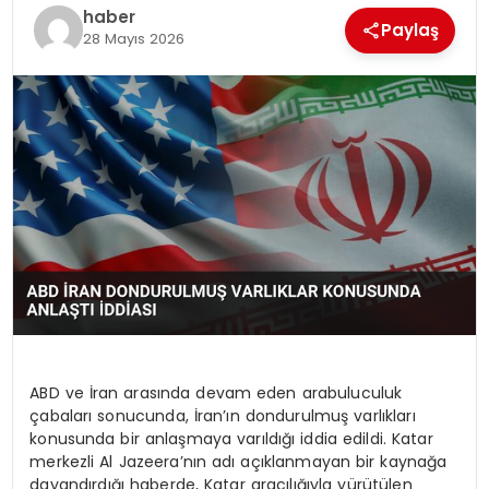
EKONOMI
haber
Paylaş
28 Mayıs 2026
MAGAZIN
DÜNYA
OTOMOBIL
ABD ve İran arasında devam eden arabuluculuk
çabaları sonucunda, İran’ın dondurulmuş varlıkları
konusunda bir anlaşmaya varıldığı iddia edildi. Katar
merkezli Al Jazeera’nın adı açıklanmayan bir kaynağa
dayandırdığı haberde, Katar aracılığıyla yürütülen