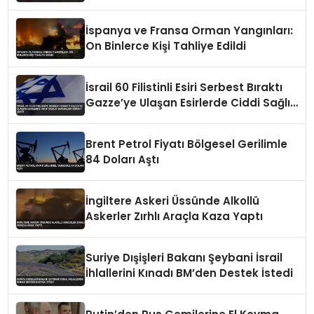
İspanya ve Fransa Orman Yangınları:
On Binlerce Kişi Tahliye Edildi
İsrail 60 Filistinli Esiri Serbest Bıraktı
Gazze’ye Ulaşan Esirlerde Ciddi Sağlık
Sorunları Dikkat Çekti
Brent Petrol Fiyatı Bölgesel Gerilimle
84 Doları Aştı
İngiltere Askeri Üssünde Alkollü
Askerler Zırhlı Araçla Kaza Yaptı
Suriye Dışişleri Bakanı Şeybani İsrail
İhlallerini Kınadı BM’den Destek İstedi