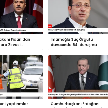
 Bakanı Fidan’dan
İmamoğlu Suç Örgütü
ara Zirvesi
davasında 64. duruşma
sı
yeni yaptırımlar
Cumhurbaşkanı Erdoğan: