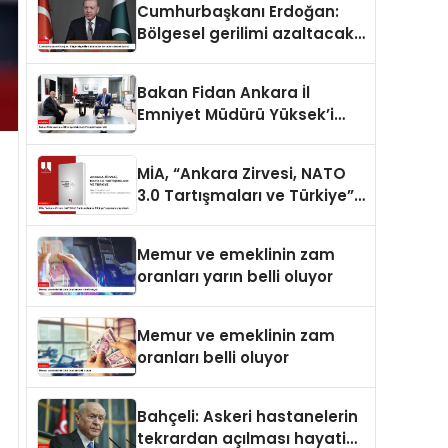
Cumhurbaşkanı Erdoğan:
Bölgesel gerilimi azaltacak
her adımı destekliyoruz
Bakan Fidan Ankara İl
Emniyet Müdürü Yüksek’i
kabul etti
MİA, “Ankara Zirvesi, NATO
3.0 Tartışmaları ve Türkiye”
raporunu yayımladı
Memur ve emeklinin zam
oranları yarın belli oluyor
Memur ve emeklinin zam
oranları belli oluyor
Bahçeli: Askeri hastanelerin
tekrardan açılması hayati