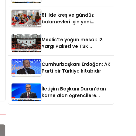
değerdedir
81 ilde kreş ve gündüz
bakımevleri için yeni
standartlar yürürlüğe girdi
Meclis’te yoğun mesai: 12.
Yargı Paketi ve TSK
düzenlemesi gündemde
Cumhurbaşkanı Erdoğan: AK
Parti bir Türkiye kitabıdır
İletişim Başkanı Duran’dan
karne alan öğrencilere
tebrik