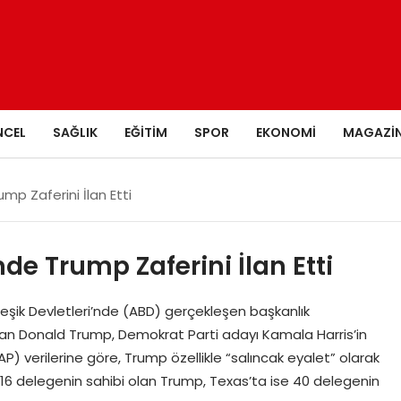
NCEL
SAĞLIK
EĞITIM
SPOR
EKONOMI
MAGAZI
mp Zaferini İlan Etti
de Trump Zaferini İlan Etti
eşik Devletleri’nde (ABD) gerçekleşen başkanlık
kan Donald Trump, Demokrat Parti adayı Kamala Harris’in
(AP) verilerine göre, Trump özellikle “salıncak eyalet” olarak
 16 delegenin sahibi olan Trump, Texas’ta ise 40 delegenin