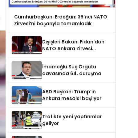
Cumhurbaşkanı Erdoğan: 36’ncı NATO
Zirvesi’ni başarıyla tamamladık
Dışişleri Bakanı Fidan’dan
NATO Ankara Zirvesi
açıklaması
İmamoğlu Suç Örgütü
davasında 64. duruşma
ABD Başkanı Trump’ın
Ankara mesaisi başlıyor
Trafikte yeni yaptırımlar
geliyor