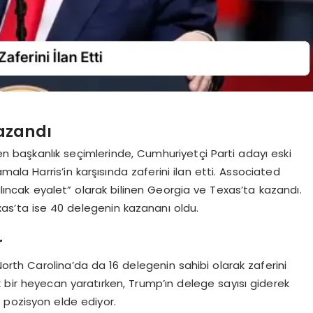
azandı
en başkanlık seçimlerinde, Cumhuriyetçi Parti adayı eski
a Harris’in karşısında zaferini ilan etti. Associated
salıncak eyalet” olarak bilinen Georgia ve Texas’ta kazandı.
as’ta ise 40 delegenin kazananı oldu.
r
th Carolina’da da 16 delegenin sahibi olarak zaferini
 bir heyecan yaratırken, Trump’ın delege sayısı giderek
r pozisyon elde ediyor.