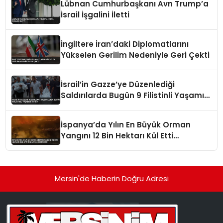
Lübnan Cumhurbaşkanı Avn Trump’a
İsrail İşgalini İletti
İngiltere İran’daki Diplomatlarını
Yükselen Gerilim Nedeniyle Geri Çekti
İsrail’in Gazze’ye Düzenlediği
Saldırılarda Bugün 9 Filistinli Yaşamını
Yitirdi
İspanya’da Yılın En Büyük Orman
Yangını 12 Bin Hektarı Kül Etti
Tahliyeler Sürüyor
Mersin'de Haberin Doğru Adresi