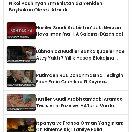
Nikol Pashinyan Ermenistan’da Yeniden
Başbakan Olarak Atandı
Husiler Suudi Arabistan’daki Necran
Havalimanı’na İHA Saldırısı Düzenledi
Lübnan’da Mudiler Banka Şubelerinde
Ateş Yaktı 7 Yıllık Hesap Blokajına
Tepki Gösterdi
Putin’den Rus Donanmasına Tedirgin
Eden Emir: Gemilere El Koyma
Girişimlerine Karşı Koyulacak
Husiler Suudi Arabistan’daki Aramco
Tesislerini Füze ve İHA’larla Vurdu
İspanya ve Fransa Orman Yangınları:
On Binlerce Kişi Tahliye Edildi