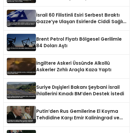
İsrail 60 Filistinli Esiri Serbest Bıraktı
Gazze’ye Ulaşan Esirlerde Ciddi Sağlık
Sorunları Dikkat Çekti
Brent Petrol Fiyatı Bölgesel Gerilimle
84 Doları Aştı
İngiltere Askeri Üssünde Alkollü
Askerler Zırhlı Araçla Kaza Yaptı
Suriye Dışişleri Bakanı Şeybani İsrail
İhlallerini Kınadı BM’den Destek İstedi
Putin’den Rus Gemilerine El Koyma
Tehdidine Karşı Emir Kaliningrad ve
Ukrayna Vurgusu