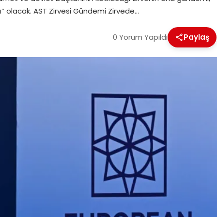
arı” olacak. AST Zirvesi Gündemi Zirvede…
0 Yorum Yapıldı
Paylaş