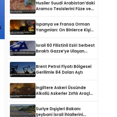
Husiler Suudi Arabistan’daki
Aramco Tesislerini Füze ve
İHA’larla Vurdu
İspanya ve Fransa Orman
Yangınları: On Binlerce Kişi
Tahliye Edildi
İsrail 60 Filistinli Esiri Serbest
Bıraktı Gazze’ye Ulaşan
Esirlerde Ciddi Sağlık
Sorunları Dikkat Çekti
Brent Petrol Fiyatı Bölgesel
Gerilimle 84 Doları Aştı
İngiltere Askeri Üssünde
Alkollü Askerler Zırhlı Araçla
Kaza Yaptı
Suriye Dışişleri Bakanı
Şeybani İsrail İhlallerini