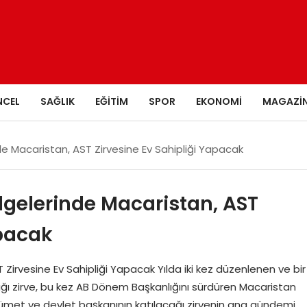
NCEL
SAĞLIK
EĞITIM
SPOR
EKONOMI
MAGAZI
e Macaristan, AST Zirvesine Ev Sahipliği Yapacak
gelerinde Macaristan, AST
apacak
irvesine Ev Sahipliği Yapacak Yılda iki kez düzenlenen ve bir
ptığı zirve, bu kez AB Dönem Başkanlığını sürdüren Macaristan
kümet ve devlet başkanının katılacağı zirvenin ana gündemi,