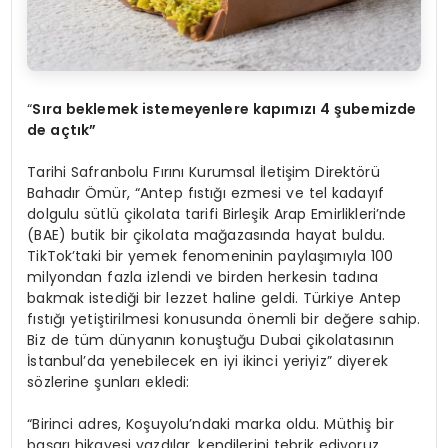
“
Sıra beklemek istemeyenlere kapımızı 4 şubemizde
de açtık”
Tarihi Safranbolu Fırını Kurumsal İletişim Direktörü
Bahadır Ömür, “Antep fıstığı ezmesi ve tel kadayıf
dolgulu sütlü çikolata tarifi Birleşik Arap Emirlikleri’nde
(BAE) butik bir çikolata mağazasında hayat buldu.
TikTok’taki bir yemek fenomeninin paylaşımıyla 100
milyondan fazla izlendi ve birden herkesin tadına
bakmak istediği bir lezzet haline geldi. Türkiye Antep
fıstığı yetiştirilmesi konusunda önemli bir değere sahip.
Biz de tüm dünyanın konuştuğu Dubai çikolatasının
İstanbul’da yenebilecek en iyi ikinci yeriyiz” diyerek
sözlerine şunları ekledi:
“Birinci adres, Koşuyolu’ndaki marka oldu. Müthiş bir
başarı hikayesi yazdılar, kendilerini tebrik ediyoruz.