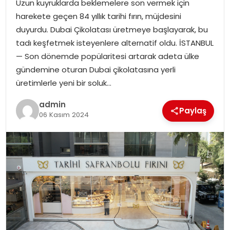
Uzun kuyruklarda beklemelere son vermek için
EKONOMI
harekete geçen 84 yıllık tarihi fırın, müjdesini
duyurdu. Dubai Çikolatası üretmeye başlayarak, bu
MAGAZIN
tadı keşfetmek isteyenlere alternatif oldu. İSTANBUL
— Son dönemde popülaritesi artarak adeta ülke
DÜNYA
gündemine oturan Dubai çikolatasına yerli
üretimlerle yeni bir soluk…
OTOMOBIL
admin
Paylaş
06 Kasım 2024