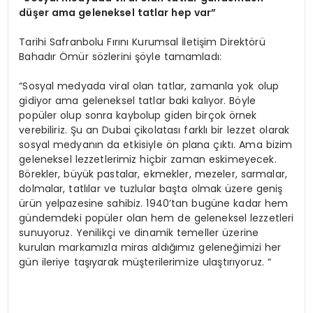
düşer ama geleneksel tatlar hep var”
Tarihi Safranbolu Fırını Kurumsal İletişim Direktörü
Bahadır Ömür sözlerini şöyle tamamladı:
“Sosyal medyada viral olan tatlar, zamanla yok olup
gidiyor ama geleneksel tatlar baki kalıyor. Böyle
popüler olup sonra kaybolup giden birçok örnek
verebiliriz. Şu an Dubai çikolatası farklı bir lezzet olarak
sosyal medyanın da etkisiyle ön plana çıktı. Ama bizim
geleneksel lezzetlerimiz hiçbir zaman eskimeyecek.
Börekler, büyük pastalar, ekmekler, mezeler, sarmalar,
dolmalar, tatlılar ve tuzlular başta olmak üzere geniş
ürün yelpazesine sahibiz. 1940’tan bugüne kadar hem
gündemdeki popüler olan hem de geleneksel lezzetleri
sunuyoruz. Yenilikçi ve dinamik temeller üzerine
kurulan markamızla miras aldığımız geleneğimizi her
gün ileriye taşıyarak müşterilerimize ulaştırıyoruz. “