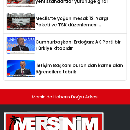
yeni standartlar yürürlüğe girdi
Meclis’te yoğun mesai: 12. Yargı
Paketi ve TSK düzenlemesi
gündemde
Cumhurbaşkanı Erdoğan: AK Parti bir
Türkiye kitabıdır
İletişim Başkanı Duran’dan karne alan
öğrencilere tebrik
Mersin'de Haberin Doğru Adresi