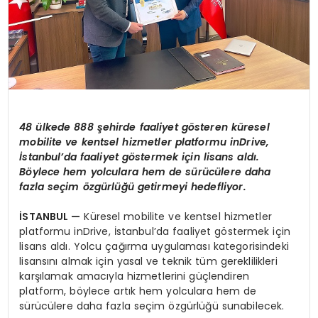
48 ülkede 888 şehirde faaliyet g
ö
steren
küresel
mobilite ve kentsel hizmetler platformu inDrive,
İstanbul’da faaliyet g
ö
stermek iç
in lisans ald
ı.
B
ö
ylece hem yolculara hem de sürücülere daha
fazla seçim
ö
zgürlüğü getirmeyi hedefliyor.
İSTANBUL —
Küresel mobilite ve kentsel hizmetler
platformu inDrive, İstanbul’da faaliyet göstermek için
lisans aldı. Yolcu çağırma uygulaması kategorisindeki
lisansını almak için yasal ve teknik tüm gereklilikleri
karşılamak amacıyla hizmetlerini güçlendiren
platform, böylece artık hem yolculara hem de
sürücülere daha fazla seçim özgürlüğü sunabilecek.