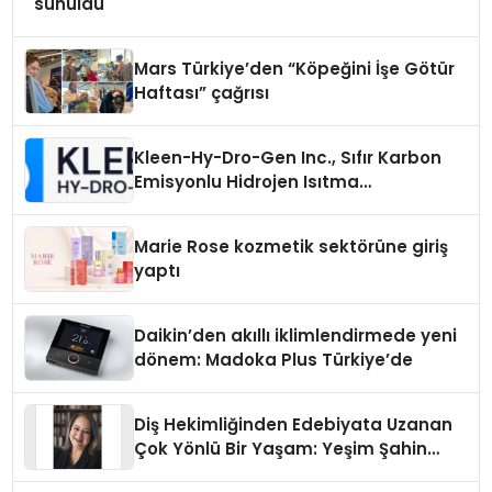
sunuldu
Mars Türkiye’den “Köpeğini İşe Götür
Haftası” çağrısı
Kleen-Hy-Dro-Gen Inc., Sıfır Karbon
Emisyonlu Hidrojen Isıtma
Teknolojisinde ISO ve TSSA
Düzenleyici Onaylarını Aldı
Marie Rose kozmetik sektörüne giriş
yaptı
Daikin’den akıllı iklimlendirmede yeni
dönem: Madoka Plus Türkiye’de
Diş Hekimliğinden Edebiyata Uzanan
Çok Yönlü Bir Yaşam: Yeşim Şahin
Yaman