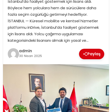
İstanbul’da faaliyet göstermek için lisans aldı.
EKONOMI
Böylece hem yolculara hem de sürücülere daha
fazla seçim özgürlüğü getirmeyi hedefliyor.
MAGAZIN
İSTANBUL — Küresel mobilite ve kentsel hizmetler
platformu inDrive, İstanbul’da faaliyet göstermek
DÜNYA
için lisans aldı. Yolcu çağırma uygulaması
kategorisindeki lisansını almak için yasal ve…
OTOMOBIL
admin
Paylaş
30 Nisan 2025