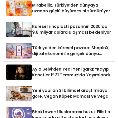
Mirabellix, Türkiye’den dünyaya
uzanan güçlü büyümesini sürdürüyor
Küresel rinoplasti pazarının 2030’da
9,6 milyar dolara ulaşması bekleniyor
Türkiye’den küresel pazara: ShopinX,
dijital ekonomi ile gerçek dünya
alışverişini bir araya getirmeyi
hedefliyor
Ayla Selvi’den Yedi Yeni Şarkı: “Kayıp
Kasetler 1” 31 Temmuz’da Yayımlandı
Yeni yapilan 31 bilimsel araştırmaya
göre, Vegan Köpek Maması ve Vegan
Kedi Mamasının İyi Sindirildiğini
Ortaya Koydu
Bhaktawer: Uluslararası hukuk Filistin
konusunda çifte standart uyguluyor