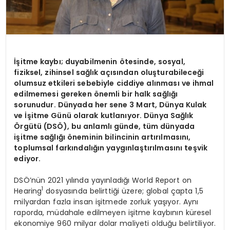
İşitme kaybı; duyabilmenin
ö
tesinde, sosyal,
fiziksel, zihinsel sağlık açısından oluşturabileceği
olumsuz etkileri sebebiyle ciddiye alınması ve ihmal
edilmemesi gereken
ö
nemli bir halk sağlığı
sorunudur. Dünyada her sene 3 Mart, Dünya Kulak
ve İşitme Günü olarak kutlanıyor. Dünya Sağlık
Örgütü
(DS
Ö), bu anlamlı gü
nde, t
üm dünyada
işitme sağlığı öneminin bilincinin artırılmasını,
toplumsal farkı
ndal
ığın yaygınlaştırılmasını teşvik
ediyor.
DSÖ’nün 2021 yılında yayınladığı World Report on
1
Hearing
dosyasında belirttiği üzere; global çapta 1,5
milyardan fazla insan işitmede zorluk yaşıyor. Aynı
raporda, müdahale edilmeyen işitme kaybının küresel
ekonomiye 960 milyar dolar maliyeti olduğu belirtiliyor.