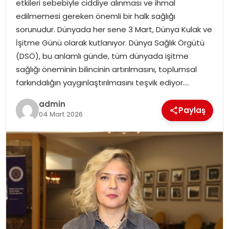
etkileri sebebiyle ciddiye alınması ve ihmal
EKONOMI
edilmemesi gereken önemli bir halk sağlığı
sorunudur. Dünyada her sene 3 Mart, Dünya Kulak ve
MAGAZIN
İşitme Günü olarak kutlanıyor. Dünya Sağlık Örgütü
(DSÖ), bu anlamlı günde, tüm dünyada işitme
DÜNYA
sağlığı öneminin bilincinin artırılmasını, toplumsal
farkındalığın yaygınlaştırılmasını teşvik ediyor….
OTOMOBIL
admin
Paylaş
04 Mart 2026