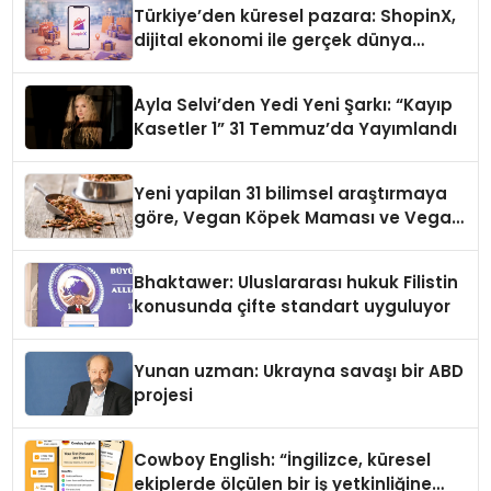
Türkiye’den küresel pazara: ShopinX,
dijital ekonomi ile gerçek dünya
alışverişini bir araya getirmeyi
hedefliyor
Ayla Selvi’den Yedi Yeni Şarkı: “Kayıp
Kasetler 1” 31 Temmuz’da Yayımlandı
Yeni yapilan 31 bilimsel araştırmaya
göre, Vegan Köpek Maması ve Vegan
Kedi Mamasının İyi Sindirildiğini
Ortaya Koydu
Bhaktawer: Uluslararası hukuk Filistin
konusunda çifte standart uyguluyor
Yunan uzman: Ukrayna savaşı bir ABD
projesi
Cowboy English: “İngilizce, küresel
ekiplerde ölçülen bir iş yetkinliğine