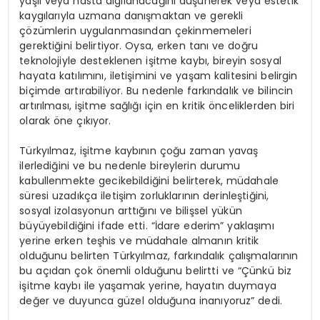
yaşlı veya hasta algılanacağını düşünerek veya estetik
kaygılarıyla uzmana danışmaktan ve gerekli
çözümlerin uygulanmasından çekinmemeleri
gerektiğini belirtiyor. Oysa, erken tanı ve doğru
teknolojiyle desteklenen işitme kaybı, bireyin sosyal
hayata katılımını, iletişimini ve yaşam kalitesini belirgin
biçimde artırabiliyor. Bu nedenle farkındalık ve bilincin
artırılması, işitme sağlığı için en kritik önceliklerden biri
olarak öne çıkıyor.
Türkyılmaz, işitme kaybının çoğu zaman yavaş
ilerlediğini ve bu nedenle bireylerin durumu
kabullenmekte gecikebildiğini belirterek, müdahale
süresi uzadıkça iletişim zorluklarının derinleştiğini,
sosyal izolasyonun arttığını ve bilişsel yükün
büyüyebildiğini ifade etti. “İdare ederim” yaklaşımı
yerine erken teşhis ve müdahale almanın kritik
olduğunu belirten Türkyılmaz, farkındalık çalışmalarının
bu açıdan çok önemli olduğunu belirtti ve “Çünkü biz
işitme kaybı ile yaşamak yerine, hayatın duymaya
değer ve duyunca güzel olduğuna inanıyoruz” dedi.