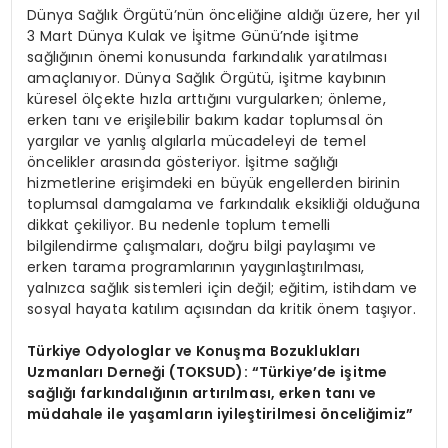
Dünya Sağlık Örgütü’nün önceliğine aldığı üzere, her yıl
3 Mart Dünya Kulak ve İşitme Günü’nde işitme
sağlığının önemi konusunda farkındalık yaratılması
amaçlanıyor. Dünya Sağlık Örgütü, işitme kaybının
küresel ölçekte hızla arttığını vurgularken; önleme,
erken tanı ve erişilebilir bakım kadar toplumsal ön
yargılar ve yanlış algılarla mücadeleyi de temel
öncelikler arasında gösteriyor. İşitme sağlığı
hizmetlerine erişimdeki en büyük engellerden birinin
toplumsal damgalama ve farkındalık eksikliği olduğuna
dikkat çekiliyor. Bu nedenle toplum temelli
bilgilendirme çalışmaları, doğru bilgi paylaşımı ve
erken tarama programlarının yaygınlaştırılması,
yalnızca sağlık sistemleri için değil; eğitim, istihdam ve
sosyal hayata katılım açısından da kritik önem taşıyor.
Türkiye Odyologlar ve Konuşma Bozuklukları
Uzmanları Derneği (TOKSUD):
“
Türkiye
’
de işitme
sağlığı farkı
ndal
ığının artırılması, erken tanı
ve
m
üdahale ile yaşamların iyileştirilmesi
ö
nceliğimiz”