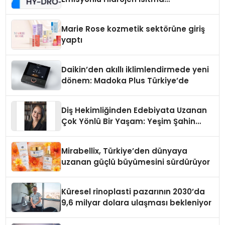
Teknolojisinde ISO ve TSSA
Düzenleyici Onaylarını Aldı
Marie Rose kozmetik sektörüne giriş
yaptı
Daikin’den akıllı iklimlendirmede yeni
dönem: Madoka Plus Türkiye’de
Diş Hekimliğinden Edebiyata Uzanan
Çok Yönlü Bir Yaşam: Yeşim Şahin
Yaman
Mirabellix, Türkiye’den dünyaya
uzanan güçlü büyümesini sürdürüyor
Küresel rinoplasti pazarının 2030’da
9,6 milyar dolara ulaşması bekleniyor