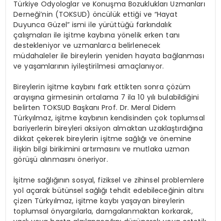
Türkiye Odyologlar ve Konuşma Bozuklukları Uzmanları
Derneği’nin (TOKSUD) öncülük ettiği ve “Hayat
Duyunca Güzel” ismi ile yürüttüğü farkındalık
çalışmaları ile işitme kaybına yönelik erken tanı
destekleniyor ve uzmanlarca belirlenecek
müdahaleler ile bireylerin yeniden hayata bağlanması
ve yaşamlarının iyileştirilmesi amaçlanıyor.
Bireylerin işitme kaybını fark ettikten sonra çözüm
arayışına girmesinin ortalama 7 ila 10 yılı bulabildiğini
belirten TOKSUD Başkanı Prof. Dr. Meral Didem
Türkyılmaz, işitme kaybının kendisinden çok toplumsal
bariyerlerin bireyleri aksiyon almaktan uzaklaştırdığına
dikkat çekerek bireylerin işitme sağlığı ve önemine
ilişkin bilgi birikimini artırmasını ve mutlaka uzman
görüşü alınmasını öneriyor.
İşitme sağlığının sosyal, fiziksel ve zihinsel problemlere
yol açarak bütünsel sağlığı tehdit edebileceğinin altını
çizen Türkyılmaz, işitme kaybı yaşayan bireylerin
toplumsal önyargılarla, damgalanmaktan korkarak,