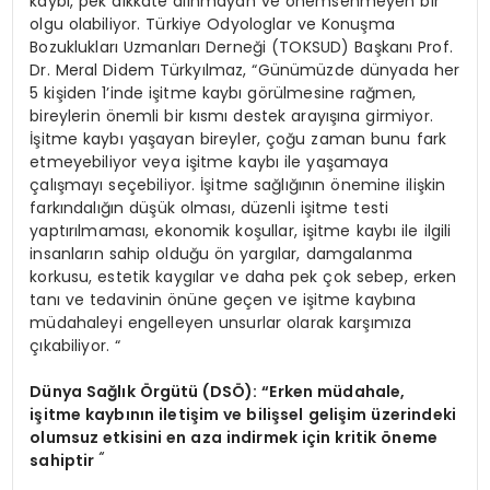
kaybı, pek dikkate alınmayan ve önemsenmeyen bir
olgu olabiliyor. Türkiye Odyologlar ve Konuşma
Bozuklukları Uzmanları Derneği (TOKSUD) Başkanı Prof.
Dr. Meral Didem Türkyılmaz, “Günümüzde dünyada her
5 kişiden 1’inde işitme kaybı görülmesine rağmen,
bireylerin önemli bir kısmı destek arayışına girmiyor.
İşitme kaybı yaşayan bireyler, çoğu zaman bunu fark
etmeyebiliyor veya işitme kaybı ile yaşamaya
çalışmayı seçebiliyor. İşitme sağlığının önemine ilişkin
farkındalığın düşük olması, düzenli işitme testi
yaptırılmaması, ekonomik koşullar, işitme kaybı ile ilgili
insanların sahip olduğu ön yargılar, damgalanma
korkusu, estetik kaygılar ve daha pek çok sebep, erken
tanı ve tedavinin önüne geçen ve işitme kaybına
müdahaleyi engelleyen unsurlar olarak karşımıza
çıkabiliyor. “
Dünya Sağlık Örgütü
(DS
Ö):
“
Erken m
üdahale,
işitme kaybının iletişim ve bilişsel gelişim üzerindeki
olumsuz etkisini en aza indirmek iç
in kritik ö
neme
“
sahiptir