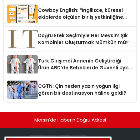
Cowboy English: “İngilizce, küresel
ekiplerde ölçülen bir iş yetkinliğine
dönüşüyor”
Doğru Etek Seçimiyle Her Mevsim Şık
Kombinler Oluşturmak Mümkün mü?
Türk Girişimci Annenin Geliştirdiği
Ürün ABD’de Bebeklerde Güvenli Uyku
Standardına Yeni Bir Bakış Açısı
Getiriyor.
CGTN: Çin neden yazın yoğun ilgi
gören bir destinasyon hâline geldi?
Mersin'de Haberin Doğru Adresi