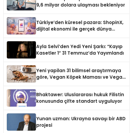
9,6 milyar dolara ulaşması bekleniyor
Türkiye’den küresel pazara: ShopinX,
dijital ekonomi ile gerçek dünya
alışverişini bir araya getirmeyi
hedefliyor
Ayla Selvi’den Yedi Yeni Şarkı: “Kayıp
Kasetler 1” 31 Temmuz’da Yayımlandı
Yeni yapilan 31 bilimsel araştırmaya
göre, Vegan Köpek Maması ve Vegan
Kedi Mamasının İyi Sindirildiğini
Ortaya Koydu
Bhaktawer: Uluslararası hukuk Filistin
konusunda çifte standart uyguluyor
Yunan uzman: Ukrayna savaşı bir ABD
projesi