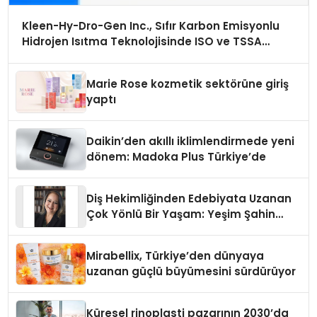
Kleen-Hy-Dro-Gen Inc., Sıfır Karbon Emisyonlu
Hidrojen Isıtma Teknolojisinde ISO ve TSSA
Düzenleyici Onaylarını Aldı
Marie Rose kozmetik sektörüne giriş
yaptı
Daikin’den akıllı iklimlendirmede yeni
dönem: Madoka Plus Türkiye’de
Diş Hekimliğinden Edebiyata Uzanan
Çok Yönlü Bir Yaşam: Yeşim Şahin
Yaman
Mirabellix, Türkiye’den dünyaya
uzanan güçlü büyümesini sürdürüyor
Küresel rinoplasti pazarının 2030’da