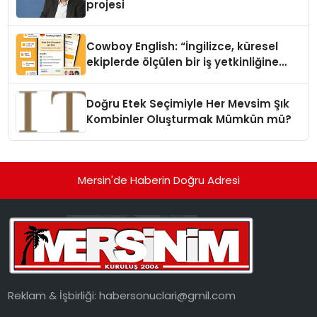
projesi
Cowboy English: “İngilizce, küresel
ekiplerde ölçülen bir iş yetkinliğine
dönüşüyor”
Doğru Etek Seçimiyle Her Mevsim Şık
Kombinler Oluşturmak Mümkün mü?
Mersin'de Haberin Doğru Adresi
Reklam & İşbirliği:
habersonuclari@gmil.com