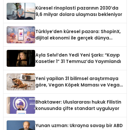
Küresel rinoplasti pazarının 2030’da
9,6 milyar dolara ulaşması bekleniyor
Türkiye’den küresel pazara: ShopinX,
dijital ekonomi ile gerçek dünya
alışverişini bir araya getirmeyi
hedefliyor
Ayla Selvi’den Yedi Yeni Şarkı: “Kayıp
Kasetler 1” 31 Temmuz’da Yayımlandı
Yeni yapilan 31 bilimsel araştırmaya
göre, Vegan Köpek Maması ve Vegan
Kedi Mamasının İyi Sindirildiğini
Ortaya Koydu
Bhaktawer: Uluslararası hukuk Filistin
konusunda çifte standart uyguluyor
Yunan uzman: Ukrayna savaşı bir ABD