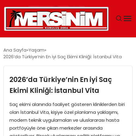
MERSIN
Ana Sayfa
Yaşam
2026’da Türkiye’nin En iyi Saç Ekimi Kliniği: İstanbul Vita
YAŞAM
GÜNCEL
2026’da Türkiye’nin En iyi Saç
Ekimi Kliniği: İstanbul Vita
SAĞLIK
Saç ekimi alanında faaliyet gösteren kliniklerden biri
EĞITIM
olan İstanbul Vita, kişiye özel planlama yaklaşımı,
modern teknik uygulamaları ve uluslararası hasta
SPOR
portföyüyle öne çıkan merkezler arasında
gösteriliyor. Birçok uluslararası sağlık platformu ve