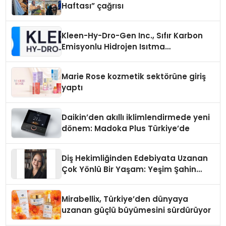
Haftası” çağrısı
Kleen-Hy-Dro-Gen Inc., Sıfır Karbon
Emisyonlu Hidrojen Isıtma
Teknolojisinde ISO ve TSSA
Düzenleyici Onaylarını Aldı
Marie Rose kozmetik sektörüne giriş
yaptı
Daikin’den akıllı iklimlendirmede yeni
dönem: Madoka Plus Türkiye’de
Diş Hekimliğinden Edebiyata Uzanan
Çok Yönlü Bir Yaşam: Yeşim Şahin
Yaman
Mirabellix, Türkiye’den dünyaya
uzanan güçlü büyümesini sürdürüyor