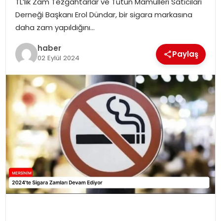
TL’lik Zam Tezgahtarlar ve Tütün Mamulleri Satıcıları
EKONOMI
Derneği Başkanı Erol Dündar, bir sigara markasına
daha zam yapıldığını…
MAGAZIN
haber
Paylaş
DÜNYA
02 Eylül 2024
OTOMOBIL