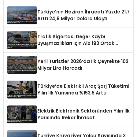
Çıkardı
Türkiye’nin Haziran İhracatı Yüzde 21,7
Arttı 24,9 Milyar Dolara Ulaştı
Trafik Sigortası Değer Kaybı
Uyuşmazlıkları İçin Alo 193 Ortak
Hasar İhbar Merkezi Faaliyete Geçiyor
Yerli Turistler 2026’da İlk Çeyrekte 102
Milyar Lira Harcadı
Türkiye’de Elektrikli Araç Şarj Tüketimi
Yılın İlk Yarısında %153,5 Arttı
Elektrik Elektronik Sektöründen Yılın İlk
Yarısında Rekor İhracat
Türkiye Kruvaziyer Yolcu Sayısında 3