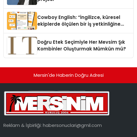
Cowboy English: “İngilizce, küresel
ekiplerde ölçülen bir iş yetkinliğine
dönüşüyor”
Doğru Etek Seçimiyle Her Mevsim Şık
Kombinler Oluşturmak Mümkün mü?
Mersin'de Haberin Doğru Adresi
Reklam & İşbirliği:
habersonuclari@gmil.com