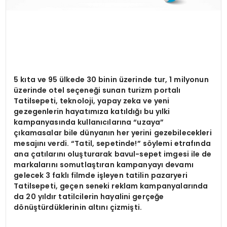
5 kıta ve 95 ülkede 30 binin üzerinde tur, 1 milyonun
üzerinde otel seçeneği sunan turizm portalı
Tatilsepeti, teknoloji, yapay zeka ve yeni
gezegenlerin hayatımıza katıldığı bu yılki
kampanyasında kullanıcılarına
“
uzaya”
çıkamasalar bile dünyanın her yerini gezebilecekleri
mesajını verdi.
“
Tatil, sepetinde!” s
ö
ylemi etrafında
ana çatılarını oluşturarak bavul-sepet imgesi ile de
markalarını somutlaştıran kampanyayı devamı
gelecek 3 faklı filmde işleyen tatilin pazaryeri
Tatilsepeti, geçen seneki reklam kampanyalarında
da 20 yıldır tatilcilerin hayalini gerçeğe
d
ö
nüştürdüklerinin altını çizmiş
ti.