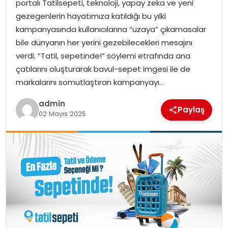
portalı Tatilsepeti, teknoloji, yapay zeka ve yeni
EKONOMI
gezegenlerin hayatımıza katıldığı bu yılki
kampanyasında kullanıcılarına “uzaya” çıkamasalar
MAGAZIN
bile dünyanın her yerini gezebilecekleri mesajını
verdi. “Tatil, sepetinde!” söylemi etrafında ana
DÜNYA
çatılarını oluşturarak bavul-sepet imgesi ile de
markalarını somutlaştıran kampanyayı…
OTOMOBIL
admin
Paylaş
02 Mayıs 2025