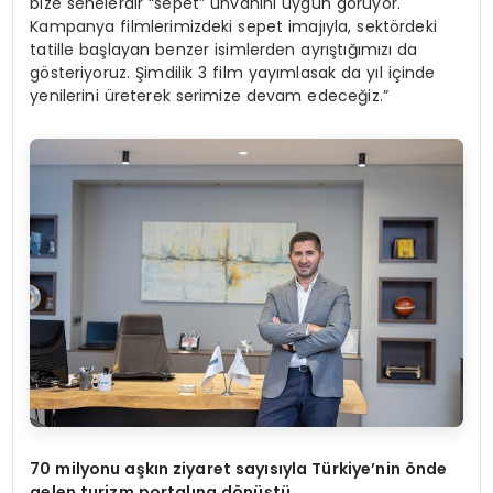
bize senelerdir “sepet” unvanını uygun görüyor.
Kampanya filmlerimizdeki sepet imajıyla, sektördeki
tatille başlayan benzer isimlerden ayrıştığımızı da
gösteriyoruz. Şimdilik 3 film yayımlasak da yıl içinde
yenilerini üreterek serimize devam edeceğiz.”
70 milyonu aşkın ziyaret sayısıyla Türkiye
’
nin
ö
nde
gelen turizm portalı
na d
ö
nüştü