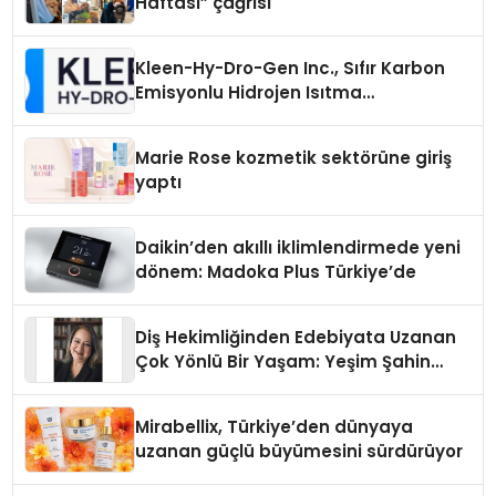
Haftası” çağrısı
Kleen-Hy-Dro-Gen Inc., Sıfır Karbon
Emisyonlu Hidrojen Isıtma
Teknolojisinde ISO ve TSSA
Düzenleyici Onaylarını Aldı
Marie Rose kozmetik sektörüne giriş
yaptı
Daikin’den akıllı iklimlendirmede yeni
dönem: Madoka Plus Türkiye’de
Diş Hekimliğinden Edebiyata Uzanan
Çok Yönlü Bir Yaşam: Yeşim Şahin
Yaman
Mirabellix, Türkiye’den dünyaya
uzanan güçlü büyümesini sürdürüyor