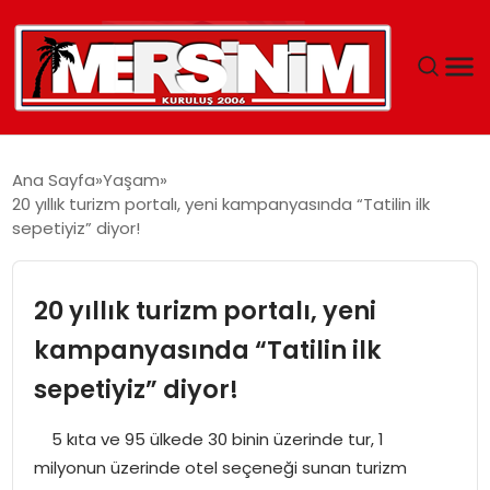
MERSIN
Ana Sayfa
Yaşam
20 yıllık turizm portalı, yeni kampanyasında “Tatilin ilk
YAŞAM
sepetiyiz” diyor!
GÜNCEL
20 yıllık turizm portalı, yeni
SAĞLIK
kampanyasında “Tatilin ilk
sepetiyiz” diyor!
EĞITIM
5 kıta ve 95 ülkede 30 binin üzerinde tur, 1
SPOR
milyonun üzerinde otel seçeneği sunan turizm