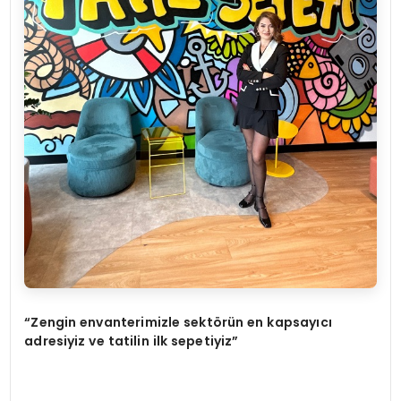
“
Zengin envanterimizle sekt
ö
rün en kapsayıcı
adresiyiz ve tatilin ilk sepetiyiz”