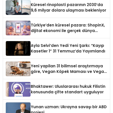
Küresel rinoplasti pazarının 2030’da
9,6 milyar dolara ulaşması bekleniyor
Türkiye’den küresel pazara: ShopinX,
dijital ekonomi ile gerçek dünya
alışverişini bir araya getirmeyi
hedefliyor
Ayla Selvi’den Yedi Yeni Şarkı: “Kayıp
Kasetler 1” 31 Temmuz’da Yayımlandı
Yeni yapilan 31 bilimsel araştırmaya
göre, Vegan Köpek Maması ve Vegan
Kedi Mamasının İyi Sindirildiğini
Ortaya Koydu
Bhaktawer: Uluslararası hukuk Filistin
konusunda çifte standart uyguluyor
Yunan uzman: Ukrayna savaşı bir ABD
projesi