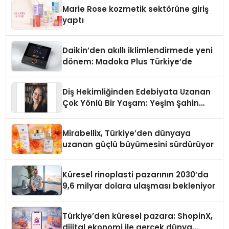
Düzenleyici Onaylarını Aldı
Marie Rose kozmetik sektörüne giriş
yaptı
Daikin’den akıllı iklimlendirmede yeni
dönem: Madoka Plus Türkiye’de
Diş Hekimliğinden Edebiyata Uzanan
Çok Yönlü Bir Yaşam: Yeşim Şahin
Yaman
Mirabellix, Türkiye’den dünyaya
uzanan güçlü büyümesini sürdürüyor
Küresel rinoplasti pazarının 2030’da
9,6 milyar dolara ulaşması bekleniyor
Türkiye’den küresel pazara: ShopinX,
dijital ekonomi ile gerçek dünya