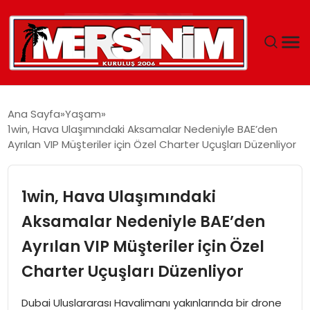
MERSIN
Ana Sayfa
Yaşam
1win, Hava Ulaşımındaki Aksamalar Nedeniyle BAE’den
YAŞAM
Ayrılan VIP Müşteriler için Özel Charter Uçuşları Düzenliyor
GÜNCEL
1win, Hava Ulaşımındaki
SAĞLIK
Aksamalar Nedeniyle BAE’den
Ayrılan VIP Müşteriler için Özel
EĞITIM
Charter Uçuşları Düzenliyor
SPOR
Dubai Uluslararası Havalimanı yakınlarında bir drone