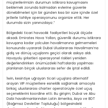
müşterilerimizin durumun istikrara kavuşmasını
beklemek zorunda kalmadan evlerine güvenle
dönebilmeleri için bir günden kısa bir süre içinde özel
jetlerle tahliye operasyonunu organize ettik. Her
durumda sizin yanınızdayız.”
Bölgedeki ticari havacılık faaliyetleri büyük ölçüde
aksadı. Emirates Hava Yolları, güvenlik durumu istikrara
kavuşana kadar yolcuları havalimanına gelmemeleri
konusunda uyararak Dubai Uluslararası Havalimanı’na
gidiş ve dönüş uçuşlarını geçici olarak askıya aldı.
Havayolu şirketleri operasyonel riskleri yeniden
değerlendirirken önümüzdeki haftalarda yapılması
planlanan birçok uluslararası sefer de iptal edildi.
1win, kesintiye uğrayan ticari uçuşlara alternatif
arayan VIP müşterilere esneklik sağlamak amacıyla
birkaç uluslararası charter operatörüyle özel uçuş
seçeneklerini koordine etti. Bu girişim; Dubai ve Abu
Dabi havalimanlarından Latin Amerika, Asya ve BDT
(Bağımsız Devletler Topluluğu) bölgesindeki