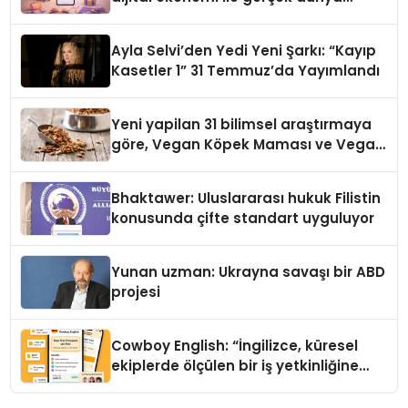
alışverişini bir araya getirmeyi
hedefliyor
Ayla Selvi’den Yedi Yeni Şarkı: “Kayıp
Kasetler 1” 31 Temmuz’da Yayımlandı
Yeni yapilan 31 bilimsel araştırmaya
göre, Vegan Köpek Maması ve Vegan
Kedi Mamasının İyi Sindirildiğini
Ortaya Koydu
Bhaktawer: Uluslararası hukuk Filistin
konusunda çifte standart uyguluyor
Yunan uzman: Ukrayna savaşı bir ABD
projesi
Cowboy English: “İngilizce, küresel
ekiplerde ölçülen bir iş yetkinliğine
dönüşüyor”