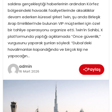
EKONOMI
saldırısı gerçekleştiği haberlerinin ardından Körfez
bölgesindeki havacılık faaliyetlerinde aksaklıklar
MAGAZIN
devam ederken küresel şirket 1win, şu anda Birleşik
Arap Emirlikleri’nde bulunan VIP müşterileri için özel
DÜNYA
bir tahliye operasyonu organize etti. 1win’in Sahibi, X
platformunda yaptığı açıklamada “Önce güvenlik,”
OTOMOBIL
vurgusunu yaparak şunları söyledi: “Dubai’deki
havalimanları kapandığında ve birçok kişi ne
yapacağın…
admin
Paylaş
16 Mart 2026