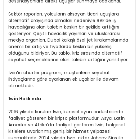
destinasyonlara direkt uçuşlar sunmaya odaklandı.
Sektör raporları, yolcuların aksayan ticari uçuşlara
alternatif arayışında olmaları nedeniyle BAE’de iş
havacılığına olan talebin keskin bir şekilde arttığını
gösteriyor. Çeşitli havacılık yayınları ve uluslararası
medya organları, Dubai kalkışlı özel jet kiralamalarında
önemli bir artış ve fiyatlarda keskin bir yükseliş
olduğunu bildiriyor. Bu tablo, kriz sırasında alternatif
seyahat seçeneklerine olan talebin arttığını yansıtıyor.
1win’in charter programı, müşterilerin seyahat
ihtiyaçlarına göre ayarlanan ek uçaklar ile devam
etmektedir.
1win Hakkında
2016 yılında kurulan 1win, küresel oyun endüstrisinde
faaliyet gösteren bir kripto platformudur. Asya, Latin
Amerika ve Afrika’da faaliyet gösteren 1win, bölgesel
kitlelere uyarlanmış geniş bir hizmet yelpazesi
sunmaktadır. 2024 yılında 1win, aktör Johnny Sins ile