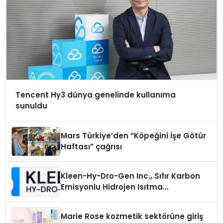
Tencent Hy3 dünya genelinde kullanıma
sunuldu
Mars Türkiye’den “Köpeğini İşe Götür
Haftası” çağrısı
Kleen-Hy-Dro-Gen Inc., Sıfır Karbon
Emisyonlu Hidrojen Isıtma
Teknolojisinde ISO ve TSSA
Düzenleyici Onaylarını Aldı
Marie Rose kozmetik sektörüne giriş