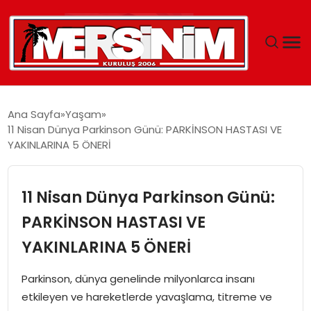
MERSIN
Ana Sayfa
Yaşam
11 Nisan Dünya Parkinson Günü: PARKİNSON HASTASI VE
YAŞAM
YAKINLARINA 5 ÖNERİ
GÜNCEL
11 Nisan Dünya Parkinson Günü:
SAĞLIK
PARKİNSON HASTASI VE
YAKINLARINA 5 ÖNERİ
EĞITIM
Parkinson, dünya genelinde milyonlarca insanı
SPOR
etkileyen ve hareketlerde yavaşlama, titreme ve