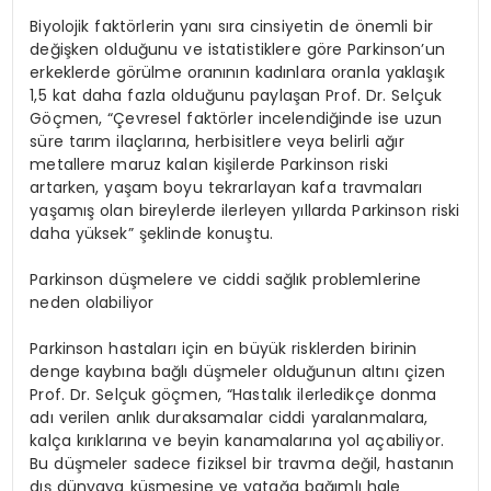
Biyolojik faktörlerin yanı sıra cinsiyetin de önemli bir
değişken olduğunu ve istatistiklere göre Parkinson’un
erkeklerde görülme oranının kadınlara oranla yaklaşık
1,5 kat daha fazla olduğunu paylaşan Prof. Dr. Selçuk
Göçmen, “Çevresel faktörler incelendiğinde ise uzun
süre tarım ilaçlarına, herbisitlere veya belirli ağır
metallere maruz kalan kişilerde Parkinson riski
artarken, yaşam boyu tekrarlayan kafa travmaları
yaşamış olan bireylerde ilerleyen yıllarda Parkinson riski
daha yüksek” şeklinde konuştu.
Parkinson düşmelere ve ciddi sağlık problemlerine
neden olabiliyor
Parkinson hastaları için en büyük risklerden birinin
denge kaybına bağlı düşmeler olduğunun altını çizen
Prof. Dr. Selçuk göçmen, “Hastalık ilerledikçe donma
adı verilen anlık duraksamalar ciddi yaralanmalara,
kalça kırıklarına ve beyin kanamalarına yol açabiliyor.
Bu düşmeler sadece fiziksel bir travma değil, hastanın
dış dünyaya küsmesine ve yatağa bağımlı hale