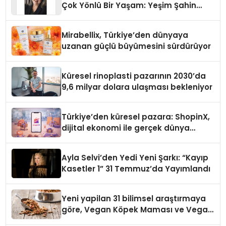
Çok Yönlü Bir Yaşam: Yeşim Şahin
Yaman
Mirabellix, Türkiye’den dünyaya
uzanan güçlü büyümesini sürdürüyor
Küresel rinoplasti pazarının 2030’da
9,6 milyar dolara ulaşması bekleniyor
Türkiye’den küresel pazara: ShopinX,
dijital ekonomi ile gerçek dünya
alışverişini bir araya getirmeyi
hedefliyor
Ayla Selvi’den Yedi Yeni Şarkı: “Kayıp
Kasetler 1” 31 Temmuz’da Yayımlandı
Yeni yapilan 31 bilimsel araştırmaya
göre, Vegan Köpek Maması ve Vegan
Kedi Mamasının İyi Sindirildiğini