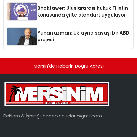
Ortaya Koydu
Bhaktawer: Uluslararası hukuk Filistin
konusunda çifte standart uyguluyor
Yunan uzman: Ukrayna savaşı bir ABD
projesi
Mersin'de Haberin Doğru Adresi
Reklam & İşbirliği:
habersonuclari@gmil.com