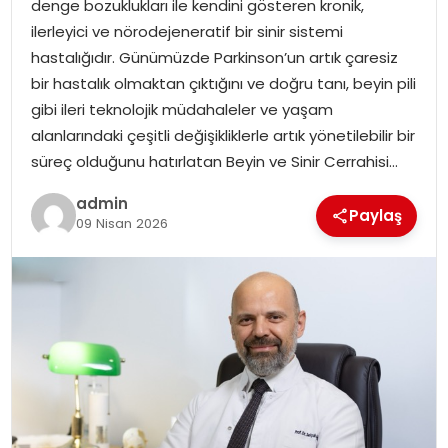
denge bozuklukları ile kendini gösteren kronik,
EKONOMI
ilerleyici ve nörodejeneratif bir sinir sistemi
hastalığıdır. Günümüzde Parkinson’un artık çaresiz
MAGAZIN
bir hastalık olmaktan çıktığını ve doğru tanı, beyin pili
gibi ileri teknolojik müdahaleler ve yaşam
DÜNYA
alanlarındaki çeşitli değişikliklerle artık yönetilebilir bir
süreç olduğunu hatırlatan Beyin ve Sinir Cerrahisi…
OTOMOBIL
admin
Paylaş
09 Nisan 2026