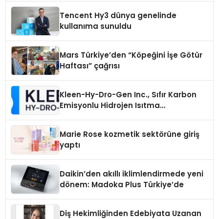
Tencent Hy3 dünya genelinde
kullanıma sunuldu
Mars Türkiye’den “Köpeğini İşe Götür
Haftası” çağrısı
Kleen-Hy-Dro-Gen Inc., Sıfır Karbon
Emisyonlu Hidrojen Isıtma
Teknolojisinde ISO ve TSSA
Düzenleyici Onaylarını Aldı
Marie Rose kozmetik sektörüne giriş
yaptı
Daikin’den akıllı iklimlendirmede yeni
dönem: Madoka Plus Türkiye’de
Diş Hekimliğinden Edebiyata Uzanan